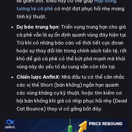
sẽ giảm bớt. Điều này có thể giúp
Hợp đồng
tương lai cà phê
có một đợt phục hồi nhẹ mang
tính kỹ thuật.
Dự báo trung hạn:
Triển vọng trung hạn cho giá
cà phê vẫn là sự ổn định quanh vùng đáy hiện tại.
Trừ khi có những báo cáo về thời tiết cực đoan
hoặc sự thay đổi lớn trong chính sách tiền tệ, rất
khó để giá cà phê có thể bứt phá mạnh mẽ khỏi
vùng này do yếu tố dư cung vẫn còn tồn tại.
Chiến lược AnfinX:
Nhà đầu tư có thể cân nhắc
các vị thế Short (bán khống) ngắn hạn quanh
các vùng kháng cự kỹ thuật, hoặc tìm kiếm cơ
hội bán khống khi giá có nhịp phục hồi nhẹ (Dead
Cat Bounce) thay vì cố gắng bắt đáy.