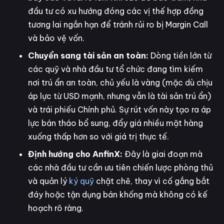
đầu tư có xu hướng đóng các vị thế hợp đồng
tương lai ngắn hạn để tránh rủi ro bị Margin Call
và bảo vệ vốn.
Chuyển sang tài sản an toàn:
Dòng tiền lớn từ
các quỹ và nhà đầu tư tổ chức đang tìm kiếm
nơi trú ẩn an toàn, chủ yếu là vàng (mặc dù chịu
áp lực từ USD mạnh, nhưng vẫn là tài sản trú ẩn)
và trái phiếu Chính phủ. Sự rút vốn này tạo ra áp
lực bán tháo bổ sung, đẩy giá nhiều mặt hàng
xuống thấp hơn so với giá trị thực tế.
Định hướng cho AnfinX:
Đây là giai đoạn mà
các nhà đầu tư cần ưu tiên chiến lược phòng thủ
và quản lý
ký quỹ
chặt chẽ, thay vì cố gắng bắt
đáy hoặc tận dụng bán khống mà không có kế
hoạch rõ ràng.