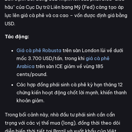
hâu” của Cục Dự trữ Liên bang Mỹ (Fed) càng tạo áp
lực lên giá cà phê và ca cao – vốn được định giá bằng
USD.
Tác động:
Giá cà phê Robusta
trên sàn London lùi về dưới
mốc 3.700 USD/tấn, trong khi
giá cà phê
Arabica
trên sàn ICE giảm về vùng 185
cents/pound.
Các hợp đồng phái sinh cà phê kỳ hạn tháng 12
chứng kiến hoạt động chốt lời mạnh, khiến thanh
khoản giảm.
Trong bối cảnh này, nhà đầu tư phái sinh cần cẩn
trọng với các vị thế mua (long), đồng thời theo dõi
diễn biến thời tiết tại Brazil và xuất khẩu của Việt