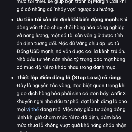
mức tối thiểu sẽ giúp bạn tránh bị Margin Call khi
giá có những cú "nhảy vọt" ngược xu hướng.
Ưu tiên tài sản ổn định khi biến động mạnh:
Khi
dòng vốn tháo chạy khỏi hàng hóa công nghiệp
và năng lượng, một số tài sản vẫn giữ được tính
ổn định tương đối. Mặc dù Vàng chịu áp lực từ
Đồng USD mạnh, nó vẫn được coi là kênh trú ẩn.
Nhà đầu tư nên cân nhắc tỷ trọng các mặt hàng
có mức độ rủi ro khác nhau trong danh mục.
Thiết lập điểm dừng lỗ (Stop Loss) rõ ràng:
Đây là nguyên tắc vàng, đặc biệt quan trọng khi
giao dịch hàng hóa phái sinh có đòn bẩy. AnfinX
khuyến nghị nhà đầu tư phải đặt lệnh dừng lỗ cho
mọi
vị thế
đang mở. Việc này giúp tự động đóng
lệnh khi giá chạm mức rủi ro đã định, đảm bảo
mức thua lỗ không vượt quá khả năng chấp nhận