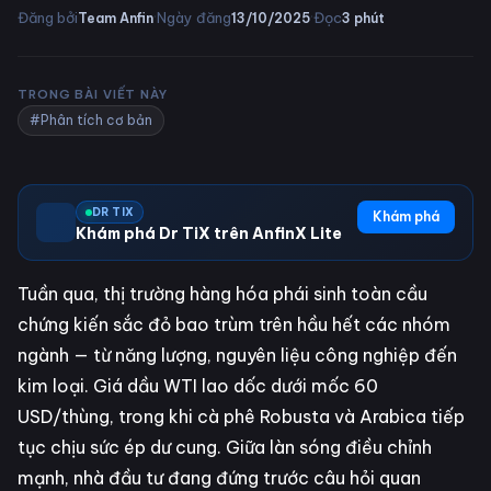
·
·
Đăng bởi
Ngày đăng
Đọc
Team Anfin
13/10/2025
3
phút
TRONG BÀI VIẾT NÀY
#Phân tích cơ bản
DR TIX
Khám phá
Khám phá Dr TiX trên AnfinX Lite
Tuần qua, thị trường hàng hóa phái sinh toàn cầu
chứng kiến sắc đỏ bao trùm trên hầu hết các nhóm
ngành — từ năng lượng, nguyên liệu công nghiệp đến
kim loại. Giá dầu WTI lao dốc dưới mốc 60
USD/thùng, trong khi cà phê Robusta và Arabica tiếp
tục chịu sức ép dư cung. Giữa làn sóng điều chỉnh
mạnh, nhà đầu tư đang đứng trước câu hỏi quan