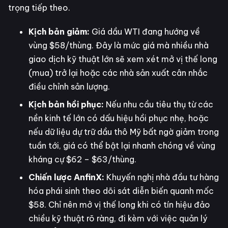
trọng tiếp theo.
Kịch bản giảm:
Giá dầu WTI đang hướng về
vùng $58/thùng. Đây là mức giá mà nhiều nhà
giao dịch kỹ thuật lớn sẽ xem xét mở vị thế long
(mua) trở lại hoặc các nhà sản xuất cân nhắc
điều chỉnh sản lượng.
Kịch bản hồi phục:
Nếu nhu cầu tiêu thụ từ các
nền kinh tế lớn có dấu hiệu hồi phục nhẹ, hoặc
nếu dữ liệu dự trữ dầu thô Mỹ bất ngờ giảm trong
tuần tới, giá có thể bật lại nhanh chóng về vùng
kháng cự $62 – $63/thùng.
Chiến lược AnfinX:
Khuyến nghị nhà đầu tư hàng
hóa phái sinh theo dõi sát diễn biến quanh mốc
$58. Chỉ nên mở vị thế long khi có tín hiệu đảo
chiều kỹ thuật rõ ràng, đi kèm với việc quản lý