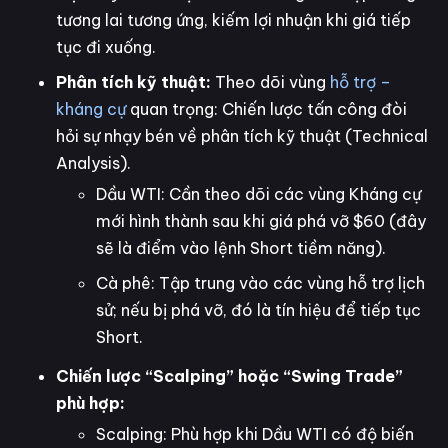
tương lai tương ứng, kiếm lợi nhuận khi giá tiếp
tục đi xuống.
Phân tích kỹ thuật:
Theo dõi vùng
hỗ trợ –
kháng cự
quan trọng: Chiến lược tấn công đòi
hỏi sự nhạy bén về phân tích kỹ thuật (Technical
Analysis).
Dầu WTI: Cần theo dõi các vùng Kháng cự
mới hình thành sau khi giá phá vỡ $60 (đây
sẽ là điểm vào lệnh Short tiềm năng).
Cà phê: Tập trung vào các vùng hỗ trợ lịch
sử; nếu bị phá vỡ, đó là tín hiệu để tiếp tục
Short.
Chiến lược “Scalping” hoặc “Swing Trade”
phù hợp:
Scalping: Phù hợp khi Dầu WTI có độ biến