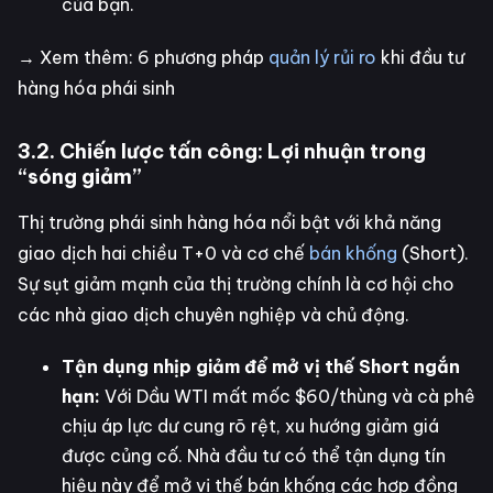
của bạn.
→ Xem thêm: 6 phương pháp
quản lý rủi ro
khi đầu tư
hàng hóa phái sinh
3.2. Chiến lược tấn công: Lợi nhuận trong
“sóng giảm”
Thị trường phái sinh hàng hóa nổi bật với khả năng
giao dịch hai chiều T+0 và cơ chế
bán khống
(Short).
Sự sụt giảm mạnh của thị trường chính là cơ hội cho
các nhà giao dịch chuyên nghiệp và chủ động.
Tận dụng nhịp giảm để mở vị thế Short ngắn
hạn:
Với Dầu WTI mất mốc $60/thùng và cà phê
chịu áp lực dư cung rõ rệt, xu hướng giảm giá
được củng cố. Nhà đầu tư có thể tận dụng tín
hiệu này để mở vị thế bán khống các hợp đồng