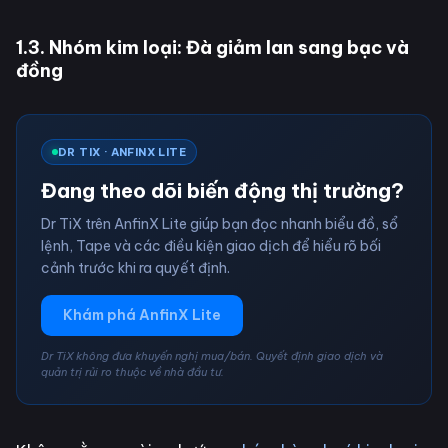
1.3. Nhóm kim loại: Đà giảm lan sang bạc và
đồng
DR TIX · ANFINX LITE
Đang theo dõi biến động thị trường?
Dr TiX trên AnfinX Lite giúp bạn đọc nhanh biểu đồ, sổ
lệnh, Tape và các điều kiện giao dịch để hiểu rõ bối
cảnh trước khi ra quyết định.
Khám phá AnfinX Lite
Dr TiX không đưa khuyến nghị mua/bán. Quyết định giao dịch và
quản trị rủi ro thuộc về nhà đầu tư.