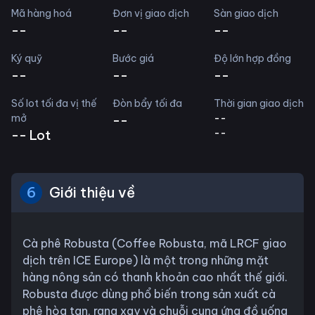
Mã hàng hoá
Đơn vị giao dịch
Sàn giao dịch
--
--
--
Ký quỹ
Bước giá
Độ lớn hợp đồng
--
--
--
Số lot tối đa vị thế
Đòn bẩy tối đa
Thời gian giao dịch
mở
--
--
--
--
Lot
6
Giới thiệu về
Cà phê Robusta (Coffee Robusta, mã LRCF giao
dịch trên ICE Europe) là một trong những mặt
hàng nông sản có thanh khoản cao nhất thế giới.
Robusta được dùng phổ biến trong sản xuất cà
phê hòa tan, rang xay và chuỗi cung ứng đồ uống