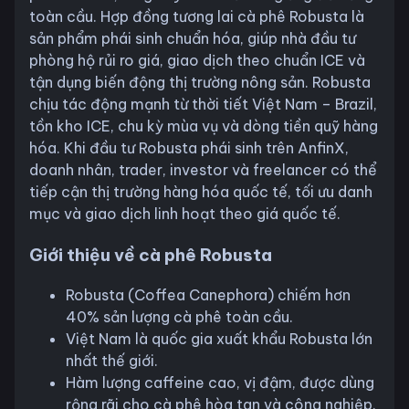
toàn cầu. Hợp đồng tương lai cà phê Robusta là
sản phẩm phái sinh chuẩn hóa, giúp nhà đầu tư
phòng hộ rủi ro giá, giao dịch theo chuẩn ICE và
tận dụng biến động thị trường nông sản. Robusta
chịu tác động mạnh từ thời tiết Việt Nam – Brazil,
tồn kho ICE, chu kỳ mùa vụ và dòng tiền quỹ hàng
hóa. Khi đầu tư Robusta phái sinh trên AnfinX,
doanh nhân, trader, investor và freelancer có thể
tiếp cận thị trường hàng hóa quốc tế, tối ưu danh
mục và giao dịch linh hoạt theo giá quốc tế.
Giới thiệu về cà phê Robusta
Robusta (Coffea Canephora) chiếm hơn
40% sản lượng cà phê toàn cầu.
Việt Nam là quốc gia xuất khẩu Robusta lớn
nhất thế giới.
Hàm lượng caffeine cao, vị đậm, được dùng
rộng rãi cho cà phê hòa tan và công nghiệp.