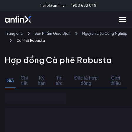
hello@anfin.vn
1900 633 049
Trang chủ
Sản Phẩm Giao Dịch
Nguyên Liệu Công Nghiệp
Cà Phê Robusta
Hợp đồng
Cà phê Robusta
Chi
Kỳ
Tin
Đặc tả hợp
Giới
Giá
tiết
hạn
tức
đồng
thiệu