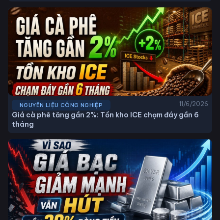
11/6/2026
NGUYÊN LIỆU CÔNG NGHIỆP
Giá cà phê tăng gần 2%: Tồn kho ICE chạm đáy gần 6
tháng