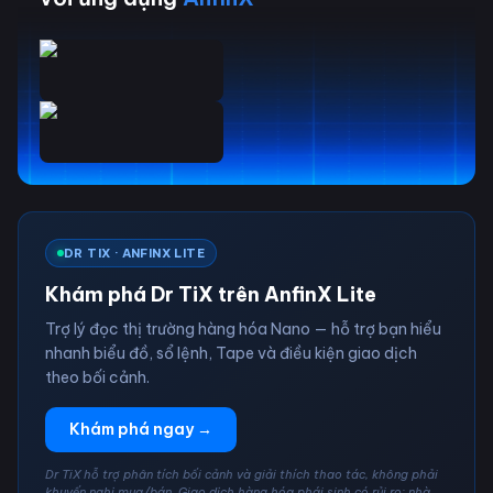
DR TIX · ANFINX LITE
Khám phá Dr TiX trên AnfinX Lite
Trợ lý đọc thị trường hàng hóa Nano — hỗ trợ bạn hiểu
nhanh biểu đồ, sổ lệnh, Tape và điều kiện giao dịch
theo bối cảnh.
Khám phá ngay →
Dr TiX hỗ trợ phân tích bối cảnh và giải thích thao tác, không phải
khuyến nghị mua/bán. Giao dịch hàng hóa phái sinh có rủi ro; nhà