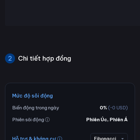
2
Chi tiết hợp đồng
Mức độ sôi động
Biến động trong ngày
0
%
(~
0
USD)
Phiên sôi động ⓘ
Phiên Úc, Phiên Á
Hỗ trợ & kháng cự ⓘ
Fibonacci