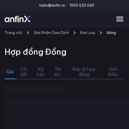
hello@anfin.vn
1900 633 049
Trang chủ
Sản Phẩm Giao Dịch
Kim Loại
Đồng
Hợp đồng
Đồng
Chi
Kỳ
Tin
Đặc tả hợp
Giới
Giá
tiết
hạn
tức
đồng
thiệu