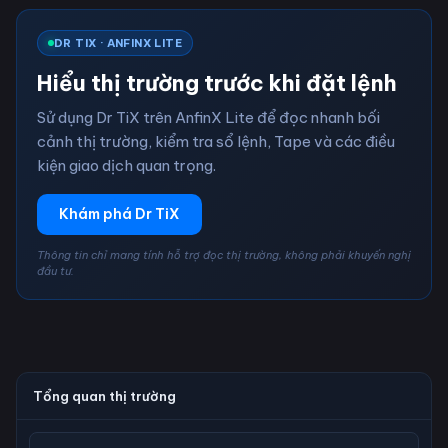
DR TIX · ANFINX LITE
Hiểu thị trường trước khi đặt lệnh
Sử dụng Dr TiX trên AnfinX Lite để đọc nhanh bối
cảnh thị trường, kiểm tra sổ lệnh, Tape và các điều
kiện giao dịch quan trọng.
Khám phá Dr TiX
Thông tin chỉ mang tính hỗ trợ đọc thị trường, không phải khuyến nghị
đầu tư.
Tổng quan thị trường