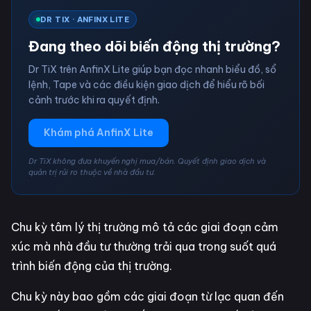
DR TIX · ANFINX LITE
Đang theo dõi biến động thị trường?
Dr TiX trên AnfinX Lite giúp bạn đọc nhanh biểu đồ, sổ
lệnh, Tape và các điều kiện giao dịch để hiểu rõ bối
cảnh trước khi ra quyết định.
Khám phá AnfinX Lite
Dr TiX không đưa khuyến nghị mua/bán. Quyết định giao dịch và
quản trị rủi ro thuộc về nhà đầu tư.
Chu kỳ tâm lý thị trường mô tả các giai đoạn cảm
xúc mà nhà đầu tư thường trải qua trong suốt quá
trình biến động của thị trường.
Chu kỳ này bao gồm các giai đoạn từ lạc quan đến