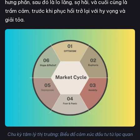
hưng phấn, sau đó là lo lắng, sợ hãi, và cuối cùng là
trầm cảm, trước khi phục hồi trở lại với hy vọng và
giải tỏa.
Chu kỳ tâm lý thị trường: Biểu đồ cảm xúc đầu tư từ lạc quan