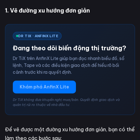
1. Vẽ đường xu hướng đơn giản
DR TIX · ANFINX LITE
Đang theo dõi biến động thị trường?
Dr TiX trên AnfinX Lite giúp bạn đọc nhanh biểu đồ, sổ
lệnh, Tape và các điều kiện giao dịch để hiểu rõ bối
cảnh trước khi ra quyết định.
Khám phá AnfinX Lite
Dr TiX không đưa khuyến nghị mua/bán. Quyết định giao dịch và
quản trị rủi ro thuộc về nhà đầu tư.
Để vẽ được một đường xu hướng đơn giản, bạn có thể
làm theo các bước sau: