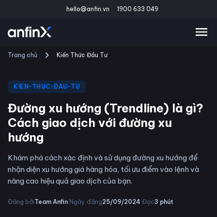
hello@anfin.vn
1900 633 049
Trang chủ
Kiến Thức Đầu Tư
KIEN-THUC-DAU-TU
Đường xu hướng (Trendline) là gì?
Cách giao dịch với đường xu
hướng
Khám phá cách xác định và sử dụng đường xu hướng để
nhận diện xu hướng giá hàng hóa, tối ưu điểm vào lệnh và
nâng cao hiệu quả giao dịch của bạn.
·
·
Đăng bởi
Ngày đăng
Đọc
Team Anfin
25/09/2024
3
phút