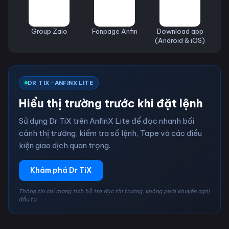
Group Zalo
Fanpage Anfin
Download app
(Android & iOS)
DR TIX · ANFINX LITE
Hiểu thị trường trước khi đặt lệnh
Sử dụng Dr TiX trên AnfinX Lite để đọc nhanh bối
cảnh thị trường, kiểm tra sổ lệnh, Tape và các điều
kiện giao dịch quan trọng.
Khám phá Dr TiX
Thông tin chỉ mang tính hỗ trợ đọc thị trường, không phải khuyến nghị
đầu tư.