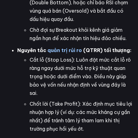
(Double Bottom), hoặc chỉ báo RSI chạm
vùng quá bán (Oversold) và bắt đầu có
dấu hiệu quay đầu.
Chờ đợi sự Breakout khỏi kênh giá giảm
ngắn hạn để xác nhận tín hiệu đảo chiều.
Nguyên tắc
quản trị rủi ro
(QTRR) tối thượng:
Cắt lỗ (Stop Loss): Luôn đặt mức cắt lỗ rõ
ràng ngay dưới mức hỗ trợ kỹ thuật quan
trọng hoặc dưới điểm vào. Điều này giúp
bảo vệ vốn nếu nhận định về vùng đáy là
sai.
Chốt lời (Take Profit): Xác định mục tiêu lợi
nhuận hợp lý (ví dụ: các mức kháng cự gần
nhất) để tránh tâm lý tham lam khi thị
trường phục hồi yếu ớt.