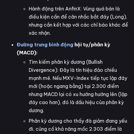
Hành động trên AnfinX: Vùng quá bán là
điều kiện cần để cân nhắc bắt đáy (Long),
nhưng cần kết hợp với các chỉ báo khác để
xác nhận.
Đường trung bình động
hội tụ/phân kỳ
(MACD):
Tìm kiếm phân kỳ dương (Bullish
Divergence): Đây là tín hiệu đảo chiều
mạnh mẽ. Nếu MXV-Index tiếp tục lập đáy
mới (hoặc ngang bằng) tại 2.300 điểm
nhưng MACD lại có xu hướng hướng lên (lập
đáy cao hơn), đó là dấu hiệu của phân kỳ
dương.
Phân kỳ dương cho thấy đà giảm đang yếu
đi, củng cố khả năng mốc 2.303 điểm là