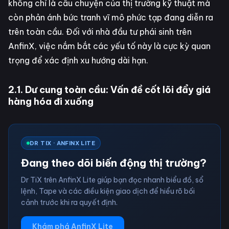
không chỉ là câu chuyện của thị trường kỹ thuật mà
còn phản ánh bức tranh vĩ mô phức tạp đang diễn ra
trên toàn cầu. Đối với nhà đầu tư phái sinh trên
AnfinX, việc nắm bắt các yếu tố này là cực kỳ quan
trọng để xác định xu hướng dài hạn.
2.1. Dư cung toàn cầu: Vấn đề cốt lõi đẩy giá
hàng hóa đi xuống
DR TIX · ANFINX LITE
Đang theo dõi biến động thị trường?
Dr TiX trên AnfinX Lite giúp bạn đọc nhanh biểu đồ, sổ
lệnh, Tape và các điều kiện giao dịch để hiểu rõ bối
cảnh trước khi ra quyết định.
Khám phá AnfinX Lite