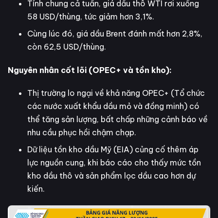
Tính chung cả tuần, giá dầu thô WTI rơi xuống
58 USD/thùng, tức giảm hơn 3,1%.
Cùng lúc đó, giá dầu Brent đánh mất hơn 2,8%,
còn 62,5 USD/thùng.
Nguyên nhân cốt lõi (OPEC+ và tồn kho):
Thị trường lo ngại về khả năng OPEC+ (Tổ chức
các nước xuất khẩu dầu mỏ và đồng minh) có
thể tăng sản lượng, bất chấp những cảnh báo về
nhu cầu phục hồi chậm chạp.
Dữ liệu tồn kho dầu Mỹ (EIA) củng cố thêm áp
lực nguồn cung, khi báo cáo cho thấy mức tồn
kho dầu thô và sản phẩm lọc dầu cao hơn dự
kiến.