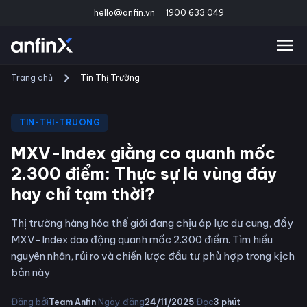
hello@anfin.vn
1900 633 049
Trang chủ
Tin Thị Trường
TIN-THI-TRUONG
MXV-Index giằng co quanh mốc
2.300 điểm: Thực sự là vùng đáy
hay chỉ tạm thời?
Thị trường hàng hóa thế giới đang chịu áp lực dư cung, đẩy
MXV-Index dao động quanh mốc 2.300 điểm. Tìm hiểu
nguyên nhân, rủi ro và chiến lược đầu tư phù hợp trong kịch
bản này
·
·
Đăng bởi
Ngày đăng
Đọc
Team Anfin
24/11/2025
3
phút