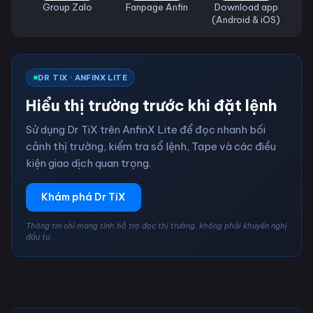
Group Zalo
Fanpage Anfin
Download app
(Android & iOS)
DR TIX · ANFINX LITE
Hiểu thị trường trước khi đặt lệnh
Sử dụng Dr TiX trên AnfinX Lite để đọc nhanh bối
cảnh thị trường, kiểm tra sổ lệnh, Tape và các điều
kiện giao dịch quan trọng.
Khám phá Dr TiX
Thông tin chỉ mang tính hỗ trợ đọc thị trường, không phải khuyến nghị
đầu tư.