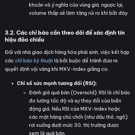
khoản và ý nghĩa của vùng giá, ngược lại,
volume thấp sẽ làm tăng rủi ro khi bắt đáy.
3.2. Các chỉ báo cần theo dõi để xác định tín
hiệu đảo chiều
Đối với nhà giao dịch hàng hóa phái sinh, việc kết hợp
các
chỉ báo kỹ thuật
là bắt buộc để tránh đưa ra
quyết định vội vàng khi MXV-Index giằng co.
Chỉ số sức mạnh tương đối (RSI):
Đánh giá quá bán (Oversold): RSI là chỉ báo
đo lường tốc độ và sự thay đổi của biến
động giá. Nếu RSI của MXV-Index hoặc
các mặt hàng chủ chốt (như dầu thô, ngô)
rơi xuống dưới mức 30, thị trường được
xem là quá bán.