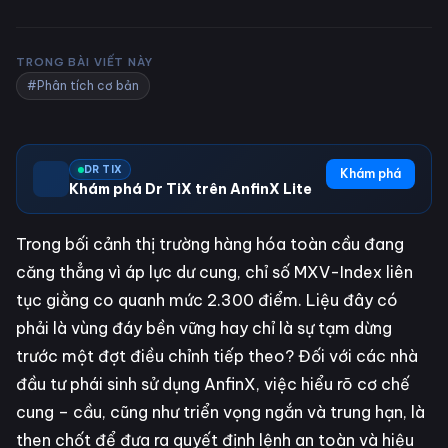
TRONG BÀI VIẾT NÀY
#Phân tích cơ bản
DR TIX
Khám phá
Khám phá Dr TiX trên AnfinX Lite
Trong bối cảnh thị trường hàng hóa toàn cầu đang
căng thẳng vì áp lực dư cung, chỉ số MXV-Index liên
tục giằng co quanh mức 2.300 điểm. Liệu đây có
phải là vùng đáy bền vững hay chỉ là sự tạm dừng
trước một đợt điều chỉnh tiếp theo? Đối với các nhà
đầu tư phái sinh sử dụng AnfinX, việc hiểu rõ cơ chế
cung – cầu, cũng như triển vọng ngắn và trung hạn, là
then chốt để đưa ra quyết định lệnh an toàn và hiệu