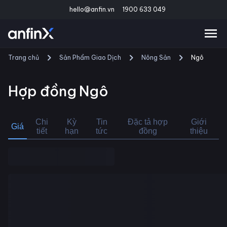
hello@anfin.vn
1900 633 049
Trang chủ
Sản Phẩm Giao Dịch
Nông Sản
Ngô
Hợp đồng
Ngô
Chi
Kỳ
Tin
Đặc tả hợp
Giới
Giá
tiết
hạn
tức
đồng
thiệu