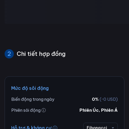
2
Chi tiết hợp đồng
Mức độ sôi động
Biến động trong ngày
0
%
(~
0
USD)
Phiên sôi động ⓘ
Phiên Úc, Phiên Á
Hỗ trợ & kháng cự ⓘ
Fibonacci