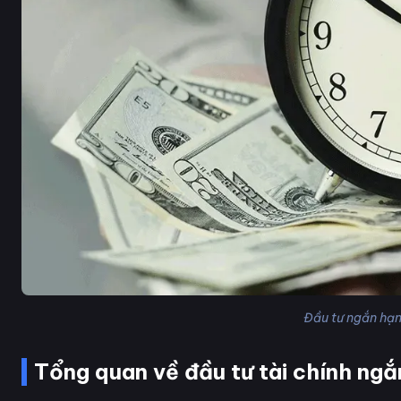
Đầu tư ngắn hạn
Tổng quan về đầu tư tài chính ngắn