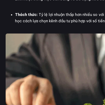
Thách thức:
Tỷ lệ lợi nhuận thấp hơn nhiều so vớ
học cách lựa chọn kênh đầu tư phù hợp với số tiề