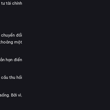
tư tài chính
 chuyển đổi
g khoảng một
gắn hạn điển
 cầu thu hồi
ống. Bởi vì,