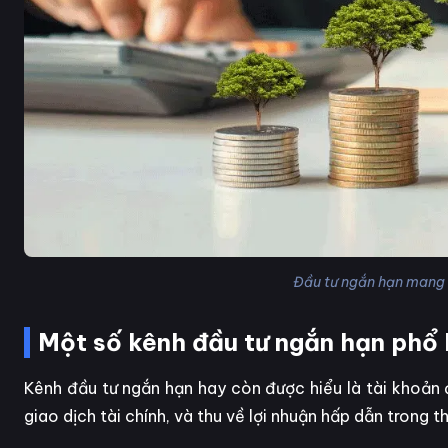
Đầu tư ngắn hạn mang l
Một số kênh đầu tư ngắn hạn phổ b
Kênh đầu tư ngắn hạn hay còn được hiểu là tài khoản 
giao dịch tài chính, và thu về lợi nhuận hấp dẫn trong 