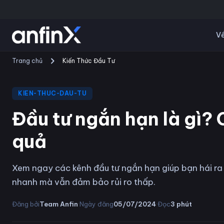
Về
Trang chủ
Kiến Thức Đầu Tư
KIEN-THUC-DAU-TU
Đầu tư ngắn hạn là gì?
quả
Xem ngay các kênh đầu tư ngắn hạn giúp bạn hái ra ti
nhanh mà vẫn đảm bảo rủi ro thấp.
·
·
Đăng bởi
Team Anfin
Ngày đăng
05/07/2024
Đọc
3
phút