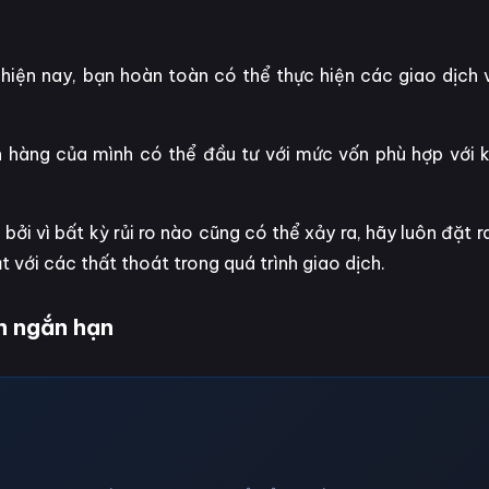
hiện nay, bạn hoàn toàn có thể thực hiện các giao dịch 
h hàng của mình có thể đầu tư với mức vốn phù hợp với k
bởi vì bất kỳ rủi ro nào cũng có thể xảy ra, hãy luôn đặt 
với các thất thoát trong quá trình giao dịch.
nh ngắn hạn