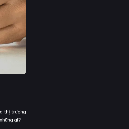
a thị trường
 những gì?