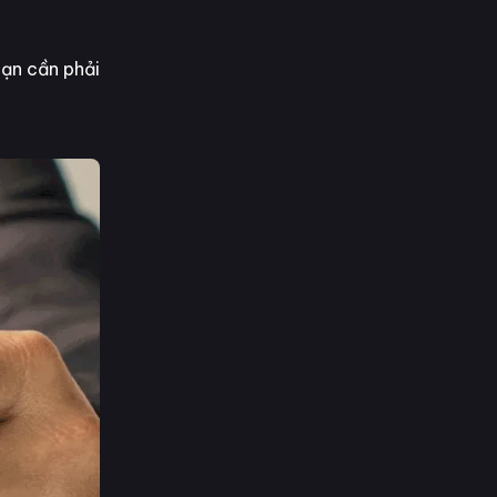
bạn cần phải