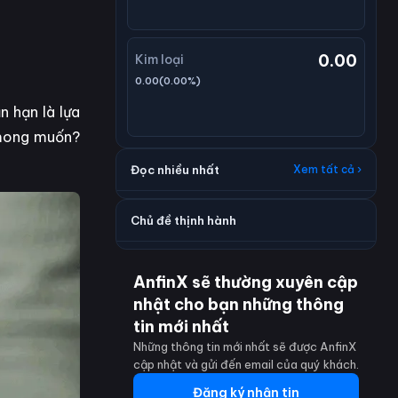
0.00
Kim loại
0.00
(
0.00
%)
n hạn là lựa
 mong muốn?
Đọc nhiều nhất
Xem tất cả ›
Chủ đề thịnh hành
AnfinX sẽ thường xuyên cập
nhật cho bạn những thông
tin mới nhất
Những thông tin mới nhất sẽ được AnfinX
cập nhật và gửi đến email của quý khách.
Đăng ký nhận tin