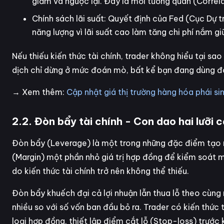
giảm và ngược lại. Đây là mối tương quan (Correl
Chính sách lãi suất: Quyết định của Fed (Cục Dự t
năng lượng vì lãi suất cao làm tăng chi phí nắm g
Nếu thiếu kiến thức tài chính, trader không hiểu tại sa
dịch chỉ dừng ở mức đoán mò, bất kể bạn đang dùng đ
→ Xem thêm:
Cập nhật giá thị trường hàng hóa phái sin
2.2. Đòn bẩy tài chính - Con dao hai lưỡi c
Đòn bẩy (Leverage) là một trong những đặc điểm tạo nê
(Margin) một phần nhỏ giá trị hợp đồng để kiểm soát một
do kiến thức tài chính trở nên không thể thiếu.
Đòn bẩy khuếch đại cả lợi nhuận lẫn thua lỗ theo cùng m
nhiều so với số vốn ban đầu bỏ ra. Trader có kiến thức 
loại hợp đồng, thiết lập điểm cắt lỗ (Stop-loss) trước