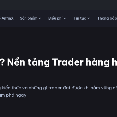
Sản phẩm
Biểu phí
Tin tức
 AnfinX
Thông báo
gì? Nền tảng Trader hàng 
ng kiến thức và những gì trader đạt được khi nắm vững n
hám phá ngay!