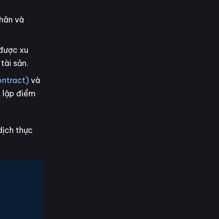
nhân và
 được xu
tài sản.
ontract)
và
t lập điểm
dịch thực