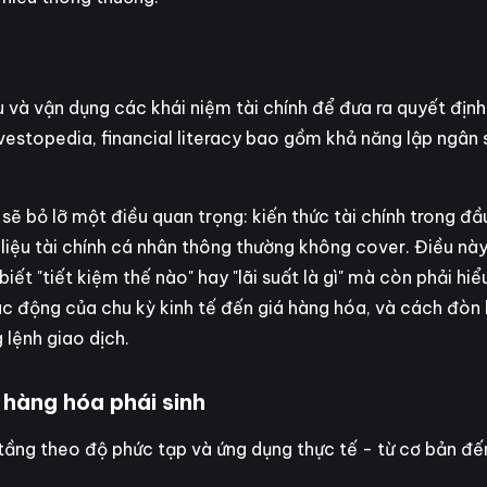
ểu và vận dụng các khái niệm tài chính để đưa ra quyết địn
Investopedia, financial literacy bao gồm khả năng lập ngân
 sẽ bỏ lỡ một điều quan trọng: kiến thức tài chính trong đầ
 liệu tài chính cá nhân thông thường không cover. Điều này
iết "tiết kiệm thế nào" hay "lãi suất là gì" mà còn phải hi
ác động của chu kỳ kinh tế đến giá hàng hóa, và cách đòn
 lệnh giao dịch.
r hàng hóa phái sinh
3 tầng theo độ phức tạp và ứng dụng thực tế - từ cơ bản đ