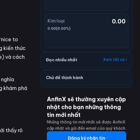
0.00
Kim loại
0.00
(
0.00
%)
“nice to
g kiến thức
e) và cách
Đọc nhiều nhất
Xem tất cả ›
Chủ đề thịnh hành
h nghĩa
ng khám phá
AnfinX sẽ thường xuyên cập
nhật cho bạn những thông
tin mới nhất
Những thông tin mới nhất sẽ được AnfinX
cập nhật và gửi đến email của quý khách.
ới thấy rõ
Đăng ký nhận tin