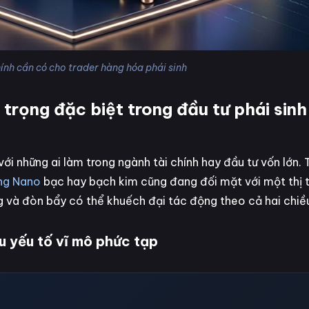
hính cần có cho trader hàng hóa phái sinh
n trọng đặc biệt trong đầu tư phái sin
với những ai làm trong ngành tài chính hay đầu tư vốn lớn. 
ng Nano
bạc hay bạch kim cũng đang đối mặt với một thị 
ng và đòn bẩy có thể khuếch đại tác động theo cả hai chiề
u yếu tố vĩ mô phức tạp