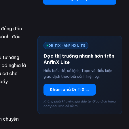
h đúng đắn
 sách, đầu
DR TIX · ANFINX LITE
Đọc thị trường nhanh hơn trên
u tư hàng
AnfinX Lite
 có nghĩa là
Hiểu biểu đồ, sổ lệnh, Tape và điều kiện
ểu cơ chế
giao dịch theo bối cảnh hiện tại.
 bẩy
Khám phá Dr TiX →
Không phải khuyến nghị đầu tư. Giao dịch hàng
hóa phái sinh có rủi ro.
ến chuyên