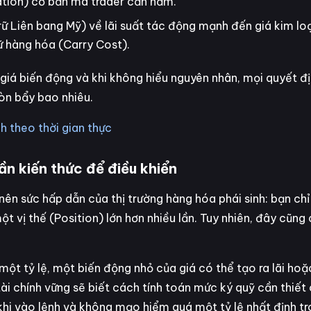
ation) cơ bản mà trader cần nắm.
rữ Liên bang Mỹ) về lãi suất tác động mạnh đến giá kim lo
iữ hàng hóa (Carry Cost).
o giá biến động và khi không hiểu nguyên nhân, mọi quyết đ
òn bẩy bao nhiêu.
h theo thời gian thực
ần kiến thức để điều khiển
n sức hấp dẫn của thị trường hàng hóa phái sinh: bạn chỉ
 vị thế (Position) lớn hơn nhiều lần. Tuy nhiên, đây cũng c
ột tỷ lệ, một biến động nhỏ của giá có thể tạo ra lãi hoặc
tài chính vững sẽ biết cách tính toán mức ký quỹ cần thiết
 khi vào lệnh và không mạo hiểm quá một tỷ lệ nhất định t