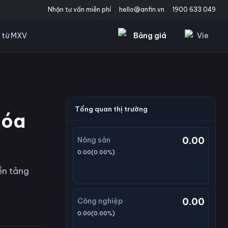
Nhận tư vấn miễn phí
hello@anfin.vn
1900 633 049
Bảng giá
Vie
 từ MXV
Tổng quan thị trường
hóa
0.00
Nông sản
0.00
(
0.00
%)
ền tảng
0.00
Công nghiệp
0.00
(
0.00
%)