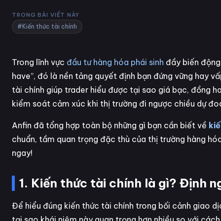
TRONG BÀI VIẾT NÀY
#Kiến thức tài chính
Trong lĩnh vực
đầu tư hàng hóa phái sinh
đầy biến động, 
have”, đó là nền tảng quyết định bạn đứng vững hay vấ
tài chính giúp trader hiểu được tại sao giá bạc, đồng
kiểm soát cảm xúc khi thị trường đi ngược chiều dự đo
Anfin đã tổng hợp toàn bộ những gì bạn cần biết về
kiế
chuẩn, tầm quan trọng đặc thù của thị trường hàng hó
ngay!
1. Kiến thức tài chính là gì? Định 
Để hiểu đúng kiến thức tài chính trong bối cảnh giao d
tại sao khái niệm này quan trọng hơn nhiều so với cách