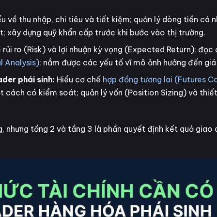
ểu về thu nhập, chi tiêu và tiết kiệm; quản lý dòng tiền cá 
; xây dựng quỹ khẩn cấp trước khi bước vào thị trường.
 rủi ro (Risk) và lợi nhuận kỳ vọng (Expected Return); đọc
l Analysis)
; nắm được các yếu tố vĩ mô ảnh hưởng đến giá 
ader phái sinh:
Hiểu cơ chế
hợp đồng tương lai (Futures C
 cách có kiểm soát; quản lý vốn (Position Sizing) và thiế
g, nhưng tầng 2 và tầng 3 là phần quyết định kết quả giao 