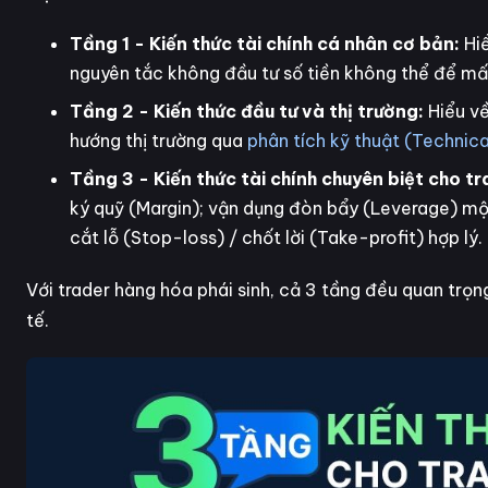
Tầng 1 - Kiến thức tài chính cá nhân cơ bản:
Hi
nguyên tắc không đầu tư số tiền không thể để mất
Tầng 2 - Kiến thức đầu tư và thị trường:
Hiểu về
hướng thị trường qua
phân tích kỹ thuật (Technica
Tầng 3 - Kiến thức tài chính chuyên biệt cho tr
ký quỹ (Margin); vận dụng đòn bẩy (Leverage) một
cắt lỗ (Stop-loss) / chốt lời (Take-profit) hợp lý.
Với trader hàng hóa phái sinh, cả 3 tầng đều quan trọn
tế.