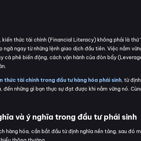
kiến thức tài chính (Financial Literacy) không phải là thứ 
p ngã ngay từ những lệnh giao dịch đầu tiên. Việc nắm vữn
 hay cà phê biến động, cách vận hành của đòn bẩy (Leverag
án.
n thức tài chính trong đầu tư hàng hóa phái sinh
, từ địn
a, đến những gì bạn thực sự đạt được khi nắm vững nó. Cù
nghĩa và ý nghĩa trong đầu tư phái sinh
ịch hàng hóa, cần bắt đầu từ định nghĩa nền tảng, sau đó m
 hiểu thông thường.