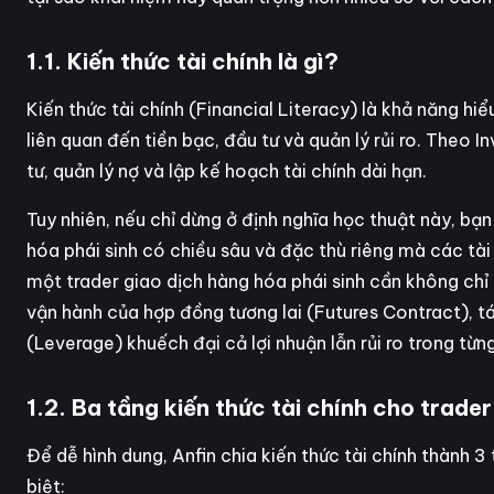
1.1. Kiến thức tài chính là gì?
Kiến thức tài chính (Financial Literacy) là khả năng hi
liên quan đến tiền bạc, đầu tư và quản lý rủi ro. Theo 
tư, quản lý nợ và lập kế hoạch tài chính dài hạn.
Tuy nhiên, nếu chỉ dừng ở định nghĩa học thuật này, bạn
hóa phái sinh có chiều sâu và đặc thù riêng mà các tài
một trader giao dịch hàng hóa phái sinh cần không chỉ b
vận hành của hợp đồng tương lai (Futures Contract), t
(Leverage) khuếch đại cả lợi nhuận lẫn rủi ro trong từng
1.2. Ba tầng kiến thức tài chính cho trade
Để dễ hình dung, Anfin chia kiến thức tài chính thành 
biệt: