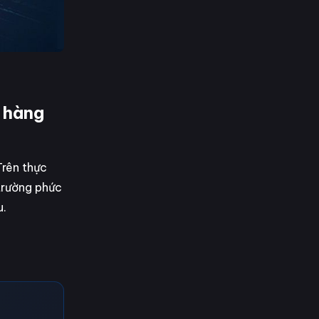
h hàng
Trên thực
trường phức
u.