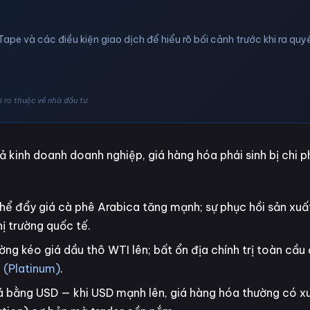
Tape và các điều kiện giao dịch để hiểu rõ bối cảnh trước khi ra quyế
 ro thuộc về nhà đầu tư.
ả kinh doanh doanh nghiệp, giá hàng hóa phái sinh bị chi 
hể đẩy giá cà phê Arabica tăng mạnh; sự phục hồi sản xuất
hị trường quốc tế.
ờng kéo giá dầu thô WTI lên; bất ổn địa chính trị toàn cầ
 (Platinum)
.
á bằng USD — khi USD mạnh lên, giá hàng hóa thường có x