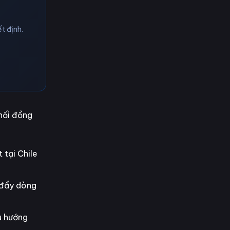
t định.
phối đồng
 tại Chile
u đẩy dòng
u hướng