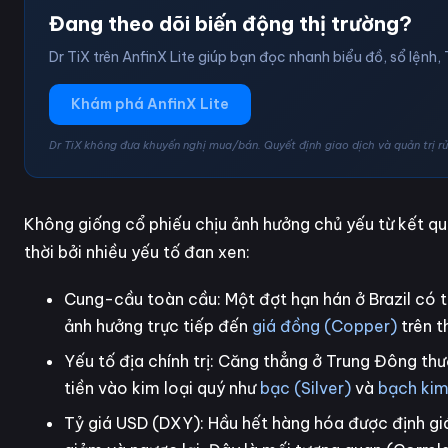
Đang theo dõi biến động thị trường?
Dr TiX trên AnfinX Lite giúp bạn đọc nhanh biểu đồ, sổ lệnh, 
Khám phá AnfinX Lite
Dr TiX không đưa khuyến nghị mua/bán. Quyết định giao dịch và quản trị rủi
Không giống cổ phiếu chịu ảnh hưởng chủ yếu từ kết qu
thời bởi nhiều yếu tố đan xen:
Cung-cầu toàn cầu: Một đợt hạn hán ở Brazil có t
ảnh hưởng trực tiếp đến
giá đồng (Copper)
trên t
Yếu tố địa chính trị: Căng thẳng ở Trung Đông thư
tiền vào kim loại quý như
bạc (Silver)
và
bạch kim
Tỷ giá USD (DXY): Hầu hết hàng hóa được định gi