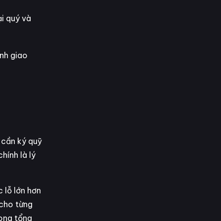
ại quý và
ịnh giao
 cần ký quỹ
hính là lý
 lỗ lớn hơn
 cho từng
rong tổng