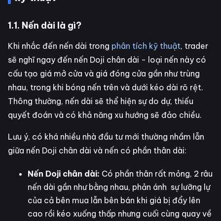
1.1. Nến dài là gì?
Khi nhắc đến nến dài trong
phân tích kỹ thuật
, trader
sẽ nghĩ ngay đến nến Doji chân dài - loại nến này có
cấu tạo giá mở cửa và giá đóng cửa gần như trùng
nhau, trong khi bóng nến trên và dưới kéo dài rõ rệt.
Thông thường, nến dài sẽ thể hiện sự do dự, thiếu
quyết đoán và có khả năng xu hướng sẽ đảo chiều.
Lưu ý, có khá nhiều nhà đầu tư mới thường nhầm lẫn
giữa nến Doji chân dài và nến có phần thân dài:
Nến Doji chân dài:
Có phần thân rất mỏng, 2 râu
nến dài gần như bằng nhau, phản ánh sự lưỡng lự
của cả bên mua lẫn bên bán khi giá bị đẩy lên
cao rồi kéo xuống thấp nhưng cuối cùng quay về