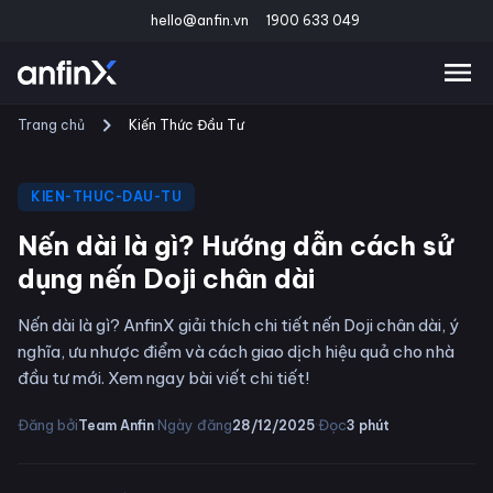
hello@anfin.vn
1900 633 049
Trang chủ
Kiến Thức Đầu Tư
KIEN-THUC-DAU-TU
Nến dài là gì? Hướng dẫn cách sử
dụng nến Doji chân dài
Nến dài là gì? AnfinX giải thích chi tiết nến Doji chân dài, ý
nghĩa, ưu nhược điểm và cách giao dịch hiệu quả cho nhà
đầu tư mới. Xem ngay bài viết chi tiết!
·
·
Đăng bởi
Ngày đăng
Đọc
Team Anfin
28/12/2025
3
phút