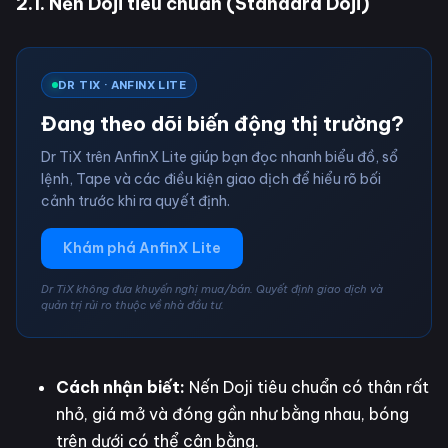
2.1. Nến Doji tiêu chuẩn (Standard Doji)
DR TIX · ANFINX LITE
Đang theo dõi biến động thị trường?
Dr TiX trên AnfinX Lite giúp bạn đọc nhanh biểu đồ, sổ
lệnh, Tape và các điều kiện giao dịch để hiểu rõ bối
cảnh trước khi ra quyết định.
Khám phá AnfinX Lite
Dr TiX không đưa khuyến nghị mua/bán. Quyết định giao dịch và
quản trị rủi ro thuộc về nhà đầu tư.
Cách nhận biết:
Nến Doji tiêu chuẩn có thân rất
nhỏ, giá mở và đóng gần như bằng nhau, bóng
trên dưới có thể cân bằng.