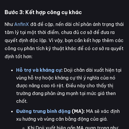
Bước 3: Kết hợp công cụ khác
Như
AnfinX
đã đề cập, nến dài chỉ phản ánh trạng thái
tâm lý tại một thời điểm, chưa đủ cơ sở để đưa ra
quyết định độc lập. Vì vậy, bạn cần kết hợp thêm các
công cụ phân tích kỹ thuật khác để có cơ sở ra quyết
định tốt hơn:
Hỗ trợ và kháng cự
:
Doji chân dài xuất hiện tại
vùng hỗ trợ hoặc kháng cự thì ý nghĩa của nó
được nâng cao rõ rệt. Điều này cho thấy thị
trường đang phản ứng mạnh tại mức giá then
chốt.
Đường trung bình động
(MA):
MA sẽ xác định
xu hướng và vùng cân bằng động của giá.
Khi Doji xuất hiện gần MA quan trọng như