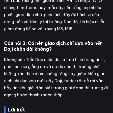
trên các khung thời gian lớn như H4, D1 hoặc 1W. Ở
những timeframe này, mỗi cây nến tổng hợp nhiều
phiên giao dịch nhỏ, phản ánh đầy đủ hành vi của
dòng tiền và tâm lý thị trường. Nhờ đó, tín hiệu nhiễu
giảm đáng kể so với khung M5, M15.
Câu hỏi 3: Có nên giao dịch chỉ dựa vào nến
Doji chân dài không?
Không nên. Nến Doji chân dài là “mô hình trung tính”,
phản ánh sự giằng co và do dự của thị trường chứ
không xác định rõ xu hướng tăng hay giảm. Nếu giao
dịch chỉ dựa vào một cây Doji, trader rất dễ rơi vào
bẫy tín hiệu giả, đặc biệt trong giai đoạn thị trường đi
ngang hoặc thanh khoản thấp.
Lời kết