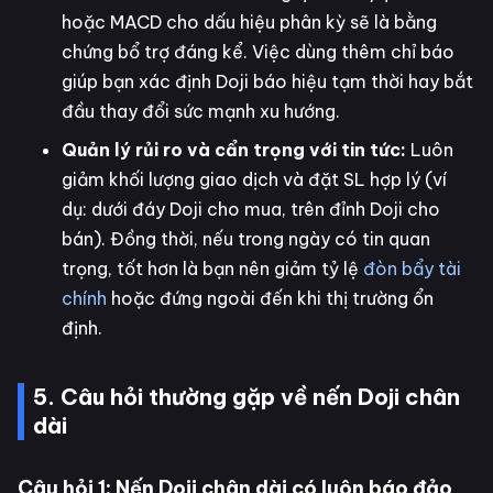
hoặc MACD cho dấu hiệu phân kỳ sẽ là bằng
chứng bổ trợ đáng kể. Việc dùng thêm chỉ báo
giúp bạn xác định Doji báo hiệu tạm thời hay bắt
đầu thay đổi sức mạnh xu hướng.
Quản lý rủi ro và cẩn trọng với tin tức:
Luôn
giảm khối lượng giao dịch và đặt SL hợp lý (ví
dụ: dưới đáy Doji cho mua, trên đỉnh Doji cho
bán). Đồng thời, nếu trong ngày có tin quan
trọng, tốt hơn là bạn nên giảm tỷ lệ
đòn bẩy tài
chính
hoặc đứng ngoài đến khi thị trường ổn
định.
5. Câu hỏi thường gặp về nến Doji chân
dài
Câu hỏi 1: Nến Doji chân dài có luôn báo đảo