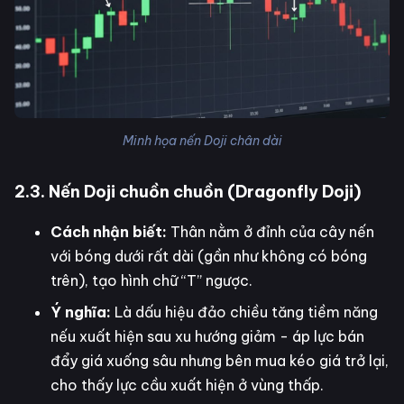
Minh họa nến Doji chân dài
2.3. Nến Doji chuồn chuồn (Dragonfly Doji)
Cách nhận biết:
Thân nằm ở đỉnh của cây nến
với bóng dưới rất dài (gần như không có bóng
trên), tạo hình chữ “T” ngược.
Ý nghĩa:
Là dấu hiệu đảo chiều tăng tiềm năng
nếu xuất hiện sau xu hướng giảm - áp lực bán
đẩy giá xuống sâu nhưng bên mua kéo giá trở lại,
cho thấy lực cầu xuất hiện ở vùng thấp.