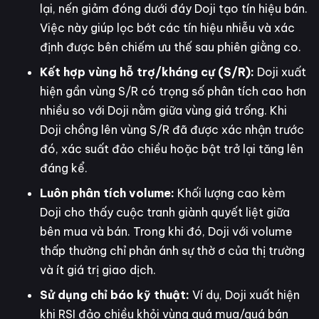
lại, nến giảm đóng dưới đáy Doji tạo tín hiệu bán.
Việc này giúp lọc bớt các tín hiệu nhiễu và xác
định được bên chiếm ưu thế sau phiên giằng co.
Kết hợp vùng hỗ trợ/kháng cự (S/R):
Doji xuất
hiện gần vùng S/R có trọng số phân tích cao hơn
nhiều so với Doji nằm giữa vùng giá trống. Khi
Doji chồng lên vùng S/R đã được xác nhận trước
đó, xác suất đảo chiều hoặc bật trở lại tăng lên
đáng kể.
Luôn phân tích volume:
Khối lượng cao kèm
Doji cho thấy cuộc tranh giành quyết liệt giữa
bên mua và bán. Trong khi đó, Doji với volume
thấp thường chỉ phản ánh sự thờ ơ của thị trường
và ít giá trị giao dịch.
Sử dụng chỉ báo kỹ thuật:
Ví dụ, Doji xuất hiện
khi RSI đảo chiều khỏi vùng quá mua/quá bán