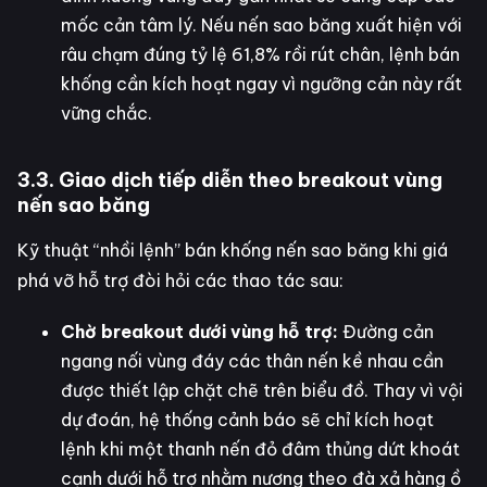
mốc cản tâm lý. Nếu nến sao băng xuất hiện với
râu chạm đúng tỷ lệ 61,8% rồi rút chân, lệnh bán
khống cần kích hoạt ngay vì ngưỡng cản này rất
vững chắc.
3.3. Giao dịch tiếp diễn theo breakout vùng
nến sao băng
Kỹ thuật “nhồi lệnh” bán khống nến sao băng khi giá
phá vỡ hỗ trợ đòi hỏi các thao tác sau:
Chờ breakout dưới vùng hỗ trợ:
Đường cản
ngang nối vùng đáy các thân nến kề nhau cần
được thiết lập chặt chẽ trên biểu đồ. Thay vì vội
dự đoán, hệ thống cảnh báo sẽ chỉ kích hoạt
lệnh khi một thanh nến đỏ đâm thủng dứt khoát
cạnh dưới hỗ trợ nhằm nương theo đà xả hàng ồ