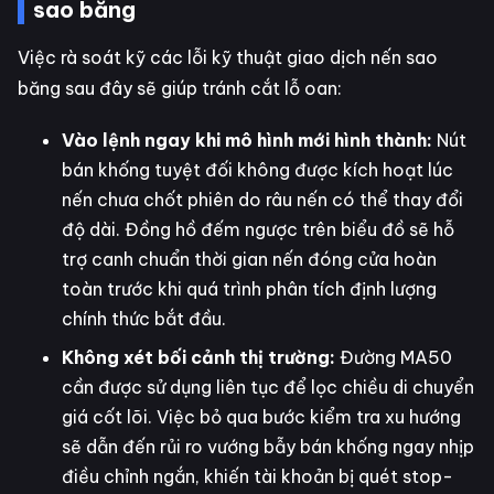
sao băng
Việc rà soát kỹ các lỗi kỹ thuật giao dịch nến sao
băng sau đây sẽ giúp tránh cắt lỗ oan:
Vào lệnh ngay khi mô hình mới hình thành:
Nút
bán khống tuyệt đối không được kích hoạt lúc
nến chưa chốt phiên do râu nến có thể thay đổi
độ dài. Đồng hồ đếm ngược trên biểu đồ sẽ hỗ
trợ canh chuẩn thời gian nến đóng cửa hoàn
toàn trước khi quá trình phân tích định lượng
chính thức bắt đầu.
Không xét bối cảnh thị trường:
Đường MA50
cần được sử dụng liên tục để lọc chiều di chuyển
giá cốt lõi. Việc bỏ qua bước kiểm tra xu hướng
sẽ dẫn đến rủi ro vướng bẫy bán khống ngay nhịp
điều chỉnh ngắn, khiến tài khoản bị quét stop-