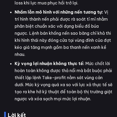
loss khi lực mua phục hồi trở lại.
Nhầm lẫn mô hình với những nến tương tự:
Vị
trí hình thành nến phải được rà soát tỉ mỉ nhằm
phân biệt chuẩn xác với dạng biểu đồ búa
ngược. Lệnh bán khống nến sao băng chỉ khả thi
khi hình thái này đóng cửa tại vùng đỉnh của đợt
kéo giá tăng mạnh gồm ba thanh nến xanh kề
nhau.
Kỳ vọng lợi nhuận không thực tế:
Mức chốt lời
hoàn toàn không được thả nổi mà bắt buộc phải
thiết lập lệnh Take-profit nằm sát vùng cản
dưới. Mức kỳ vọng quá xa so với lực xả thực tế sẽ
tạo ra khe hở kỹ thuật để toàn bộ thị trường giật
ngược và xóa sạch mọi mức lợi nhuận.
Lời kết