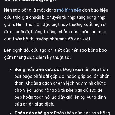
Nến sao băng là một dạng
mô hình nến
đơn báo hiệu
cấu trúc giá chuẩn bị chuyển từ nhịp tăng sang nhịp
giảm. Hình thái nến đặc biệt này thường xuất hiện ở
đoạn cuối đợt tăng trưởng, nhằm cảnh báo lực mua
của toàn bộ thị trường phái sinh đã cạn kiệt.
Bên cạnh đó, cấu tạo chi tiết của nến sao băng bao
gồm những đặc điểm kỹ thuật sau:
Bóng nến trên cực dài:
Đoạn râu nến phía trên
bắt buộc phải dài gấp đôi hoặc gấp ba lần phần
thân. Khoảng cách chênh lệch này minh chứng
cho việc lượng hàng xả từ phe bán đủ sức đè
bẹp hoàn toàn nỗ lực đẩy giá lên tại vùng đỉnh
của phiên giao dịch.
Thân nến nhỏ gọn:
Phần thân của nến sao băng