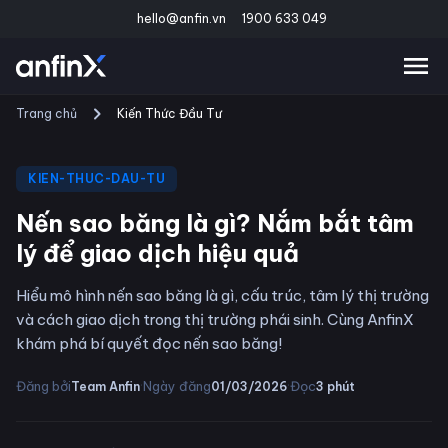
hello@anfin.vn
1900 633 049
Trang chủ
Kiến Thức Đầu Tư
KIEN-THUC-DAU-TU
Nến sao băng là gì? Nắm bắt tâm
lý để giao dịch hiệu quả
Hiểu mô hình nến sao băng là gì, cấu trúc, tâm lý thị trường
và cách giao dịch trong thị trường phái sinh. Cùng AnfinX
khám phá bí quyết đọc nến sao băng!
·
·
Đăng bởi
Ngày đăng
Đọc
Team Anfin
01/03/2026
3
phút