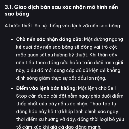
3.1. Giao dịch bán sau xác nhận mô hình nến
sao băng
4 bước thiết lập hệ thống vào lệnh với nến sao băng:
Chờ nến xác nhận đóng cửa:
Một đường ngang
kẻ dưới đáy nến sao băng sẽ đóng vai trò cột
mốc quan sát xu hướng kỹ thuật. Khi thân cây
nến tiếp theo đóng cửa hoàn toàn dưới ranh giới
này, biểu đồ mới cung cấp đủ dữ kiện để khẳng
định sóng giảm thực sự bắt đầu lan rộng.
Điểm vào lệnh bán khống:
Một lệnh chờ Sell
Stop cần được cài đặt nằm ngay phía dưới điểm
thấp nhất của cây nến xác nhận. Thao tác tự
động hóa này hỗ trợ khớp lệnh chính xác ngay
thời điểm xu hướng vỡ đáy, đồng thời loại bỏ yếu
tố cảm xúc khi giá cả dao động mạnh.