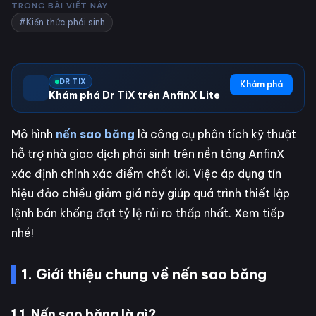
TRONG BÀI VIẾT NÀY
#Kiến thức phái sinh
DR TIX
Khám phá
Khám phá Dr TiX trên AnfinX Lite
Mô hình
nến sao băng
là công cụ phân tích kỹ thuật
hỗ trợ nhà giao dịch phái sinh trên nền tảng AnfinX
xác định chính xác điểm chốt lời. Việc áp dụng tín
hiệu đảo chiều giảm giá này giúp quá trình thiết lập
lệnh bán khống đạt tỷ lệ rủi ro thấp nhất. Xem tiếp
nhé!
1. Giới thiệu chung về nến sao băng
1.1. Nến sao băng là gì?