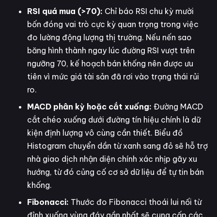
RSI quá mua (>70):
Chỉ báo RSI chu kỳ mười
bốn đóng vai trò cực kỳ quan trọng trong việc
đo lường động lượng thị trường. Nếu nến sao
băng hình thành ngay lúc đường RSI vượt trên
ngưỡng 70, kế hoạch bán khống nên được ưu
tiên vì mức giá tài sản đã rơi vào trạng thái rủi
ro.
MACD phân kỳ hoặc cắt xuống:
Đường MACD
cắt chéo xuống dưới đường tín hiệu chính là dữ
kiện định lượng vô cùng cần thiết. Biểu đồ
Histogram chuyển dần từ xanh sang đỏ sẽ hỗ trợ
nhà giao dịch nhận diện chính xác nhịp gãy xu
hướng, từ đó củng cố cơ sở dữ liệu để tự tin bán
khống.
Fibonacci:
Thước đo Fibonacci thoái lui nối từ
đỉnh xuống vùng đáy gần nhất sẽ cung cấp các