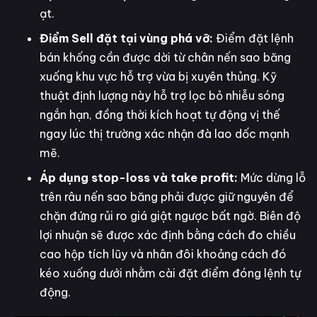
ạt.
Điểm Sell đặt tại vùng phá vỡ:
Điểm đặt lệnh
bán khống cần được dời từ chân nến sao băng
xuống khu vực hỗ trợ vừa bị xuyên thủng. Kỹ
thuật định lượng này hỗ trợ lọc bỏ nhiễu sóng
ngắn hạn, đồng thời kích hoạt tự động vị thế
ngay lúc thị trường xác nhận đà lao dốc mạnh
mẽ.
Áp dụng stop-loss và take profit:
Mức dừng lỗ
trên râu nến sao băng phải được giữ nguyên để
chặn đứng rủi ro giá giật ngược bất ngờ. Biên độ
lợi nhuận sẽ được xác định bằng cách đo chiều
cao hộp tích lũy và nhân đôi khoảng cách đó
kéo xuống dưới nhằm cài đặt điểm đóng lệnh tự
động.