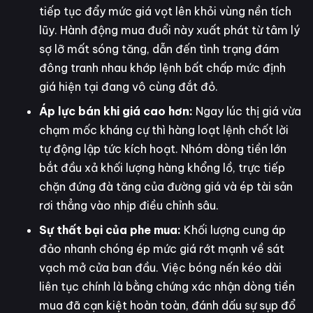
tiếp tục đẩy mức giá vọt lên khỏi vùng nền tích
lũy. Hành động mua đuổi này xuất phát từ tâm lý
sợ lỡ mất sóng tăng, dẫn đến tình trạng đám
đông tranh nhau khớp lệnh bất chấp mức định
giá hiện tại đang vô cùng đắt đỏ.
Áp lực bán khi giá cao hơn:
Ngay lúc thị giá vừa
chạm mốc kháng cự thì hàng loạt lệnh chốt lời
tự động lập tức kích hoạt. Nhóm dòng tiền lớn
bắt đầu xả khối lượng hàng khổng lồ, trực tiếp
chặn đứng đà tăng của đường giá và ép tài sản
rơi thẳng vào nhịp điều chỉnh sâu.
Sự thất bại của phe mua:
Khối lượng cung áp
đảo nhanh chóng ép mức giá rớt mạnh về sát
vạch mở cửa ban đầu. Việc bóng nến kéo dài
liên tục chính là bằng chứng xác nhận dòng tiền
mua đã cạn kiệt hoàn toàn, đánh dấu sự sụp đổ