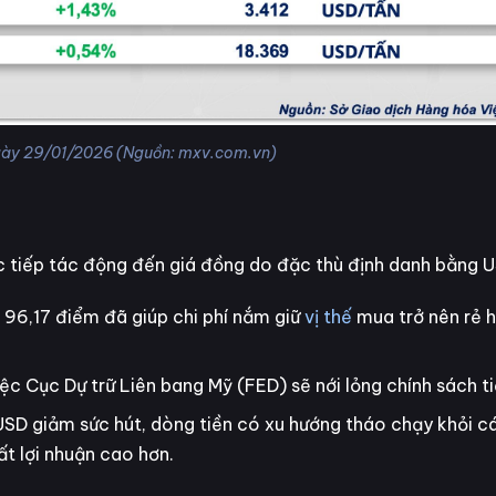
ngày 29/01/2026 (Nguồn: mxv.com.vn)
c tiếp tác động đến giá đồng do đặc thù định danh bằng U
96,17 điểm đã giúp chi phí nắm giữ
vị thế
mua trở nên rẻ h
c Cục Dự trữ Liên bang Mỹ (FED) sẽ nới lỏng chính sách ti
à USD giảm sức hút, dòng tiền có xu hướng tháo chạy khỏi cá
t lợi nhuận cao hơn.