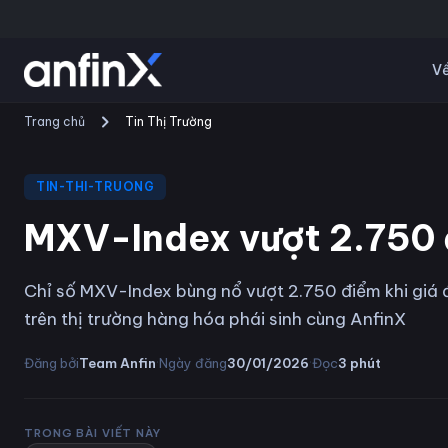
Về
Trang chủ
Tin Thị Trường
TIN-THI-TRUONG
MXV-Index vượt 2.750 đ
Chỉ số MXV-Index bùng nổ vượt 2.750 điểm khi giá 
trên thị trường hàng hóa phái sinh cùng AnfinX
·
·
Đăng bởi
Team Anfin
Ngày đăng
30/01/2026
Đọc
3
phút
TRONG BÀI VIẾT NÀY