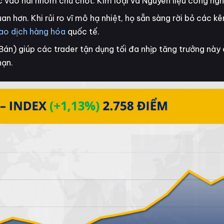
vào hai nhóm chủ chốt: Kim loại và Nguyên liệu công ngh
n hơn. Khi rủi ro vĩ mô hạ nhiệt, họ sẵn sàng rời bỏ các kê
iao dịch hàng hóa
quốc tế.
Bán) giúp các trader tận dụng tối đa nhịp tăng trưởng nà
hạn.