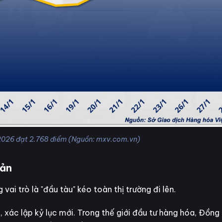
026 đạt 2.768 điểm (Nguồn: mxv.com.vn)
bản
ai trò là "đầu tàu" kéo toàn thị trường đi lên.
 xác lập kỷ lục mới. Trong thế giới đầu tư hàng hóa, Đồn