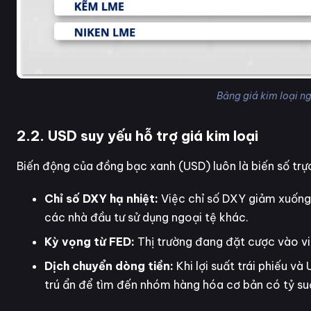
Bảng giá kim loại 
2.2. USD suy yếu hỗ trợ giá kim loại
Biến động của đồng bạc xanh (USD) luôn là biến số trự
Chỉ số DXY hạ nhiệt:
Việc chỉ số DXY giảm xuống 
các nhà đầu tư sử dụng ngoại tệ khác.
Kỳ vọng từ FED:
Thị trường đang đặt cược vào việ
Dịch chuyển dòng tiền:
Khi lợi suất trái phiếu v
trú ẩn để tìm đến nhóm hàng hóa cơ bản có tỷ suấ