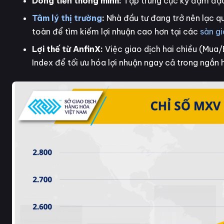
Dòng tiền thông minh:
Tập trung cực kỳ đậm đặc 
Tâm lý thị trường
:
Nhà đầu tư đang trở nên lạc qua
toàn để tìm kiếm lợi nhuận cao hơn tại các
sàn g
Lợi thế từ AnfinX:
Việc giao dịch hai chiều (Mua/
Index để tối ưu hóa lợi nhuận ngay cả trong ngắn 