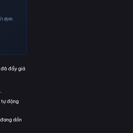
t định.
 đã đẩy giá
.
 tự động
n đang dồn