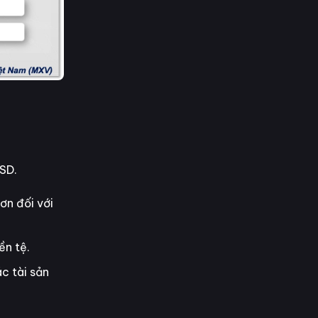
SD.
ơn đối với
ền tệ.
c tài sản