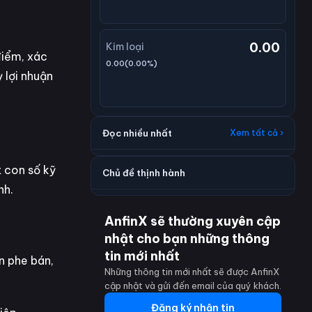
0.00
Kim loại
điểm, xác
0.00
(
0.00
%)
 lợi nhuận
Đọc nhiều nhất
Xem tất cả ›
 con số kỹ
Chủ đề thịnh hành
nh.
AnfinX sẽ thường xuyên cập
nhật cho bạn những thông
tin mới nhất
n phe bán,
Những thông tin mới nhất sẽ được AnfinX
cập nhật và gửi đến email của quý khách.
Đăng ký nhận tin