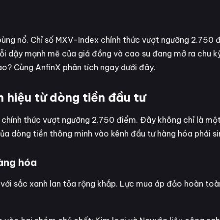
 bùng nổ. Chỉ số MXV-Index chính thức vượt ngưỡng 2.750 
trỗi dậy mạnh mẽ của giá đồng và cao su đang mở ra chu kỳ
ào? Cùng AnfinX phân tích ngay dưới đây.
 hiệu từ dòng tiền đầu tư
 chính thức vượt ngưỡng 2.750 điểm. Đây không chỉ là một
ủa dòng tiền thông minh vào kênh đầu tư hàng hóa phái si
hàng hóa
 với sắc xanh lan tỏa rộng khắp. Lực mua áp đảo hoàn toà