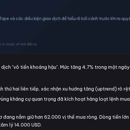
Tape và các điều kiện giao dịch để hiểu rõ bối cảnh trước khi ra quyế
 ro thuộc về nhà đầu tư.
dịch "vô tiền khoáng hậu". Mức tăng 4,7% trong một ngày
thứ hai liên tiếp, xác nhận xu hướng tăng (uptrend) rõ rệt
vùng kháng cự quan trọng đã kích hoạt hàng loạt lệnh mua
cơ đang nắm giữ hơn 62.000 vị thế mua ròng. Dòng tiền lớ
tâm lý 14.000 USD.