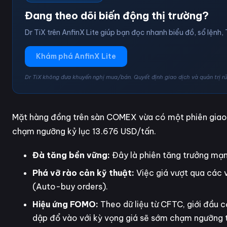
Đang theo dõi biến động thị trường?
Dr TiX trên AnfinX Lite giúp bạn đọc nhanh biểu đồ, sổ lệnh, 
Khám phá AnfinX Lite
Dr TiX không đưa khuyến nghị mua/bán. Quyết định giao dịch và quản trị rủi
Mặt hàng đồng trên sàn COMEX vừa có một phiên giao 
chạm ngưỡng kỷ lục 13.676 USD/tấn.
Đà tăng bền vững:
Đây là phiên tăng trưởng mạnh 
Phá vỡ rào cản kỹ thuật:
Việc giá vượt qua các 
(Auto-buy orders).
Hiệu ứng FOMO:
Theo dữ liệu từ CFTC, giới đầu 
dập đổ vào với kỳ vọng giá sẽ sớm chạm ngưỡng 