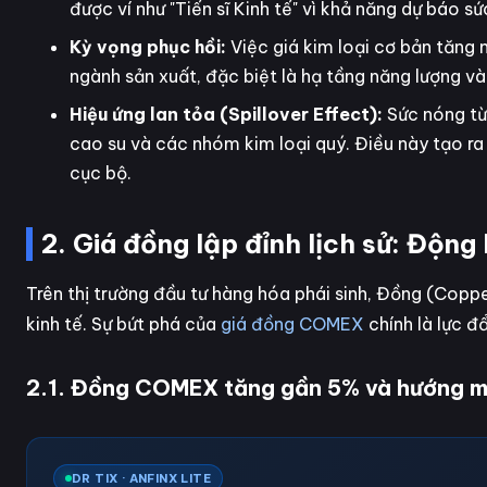
được ví như "Tiến sĩ Kinh tế" vì khả năng dự báo s
Kỳ vọng phục hồi:
Việc giá kim loại cơ bản tăng 
ngành sản xuất, đặc biệt là hạ tầng năng lượng và
Hiệu ứng lan tỏa (Spillover Effect):
Sức nóng từ
cao su và các nhóm kim loại quý. Điều này tạo ra 
cục bộ.
2. Giá đồng lập đỉnh lịch sử: Động
Trên thị trường đầu tư hàng hóa phái sinh, Đồng (Coppe
kinh tế. Sự bứt phá của
giá đồng COMEX
chính là lực 
2.1. Đồng COMEX tăng gần 5% và hướng 
DR TIX · ANFINX LITE