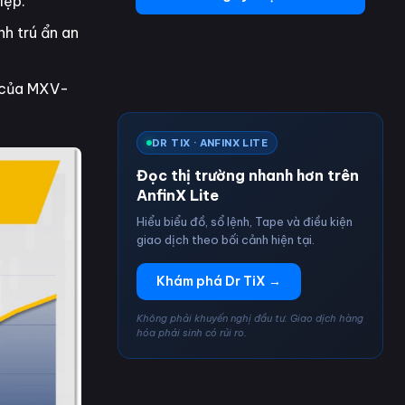
iệp.
nh trú ẩn an
y của MXV-
DR TIX · ANFINX LITE
Đọc thị trường nhanh hơn trên
AnfinX Lite
Hiểu biểu đồ, sổ lệnh, Tape và điều kiện
giao dịch theo bối cảnh hiện tại.
Khám phá Dr TiX →
Không phải khuyến nghị đầu tư. Giao dịch hàng
hóa phái sinh có rủi ro.