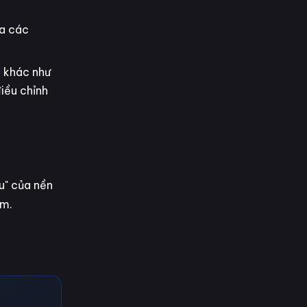
ủa các
g khác như
điều chỉnh
u" của nền
ểm.