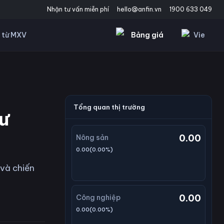
Nhận tư vấn miễn phí
hello@anfin.vn
1900 633 049
Bảng giá
Vie
 từ MXV
Tổng quan thị trường
tư
0.00
Nông sản
0.00
(
0.00
%)
 và chiến
0.00
Công nghiệp
0.00
(
0.00
%)