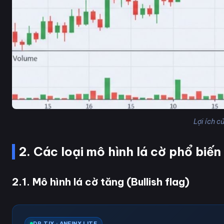
Lợi ích c
2. Các loại mô hình lá cờ phổ biến
2.1. Mô hình lá cờ tăng (Bullish flag)
DR TIX · ANFINX LITE