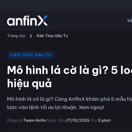
Về
Trang chủ
Kiến Thức Đầu Tư
KIEN-THUC-DAU-TU
Mô hình lá cờ là gì? 5 l
hiệu quả
Mô hình lá cờ là gì? Cùng AnfinX khám phá 5 mẫu hì
lược vào lệnh tối ưu lợi nhuận. Xem ngay!
·
·
Đăng bởi
Team Anfin
Ngày đăng
17/01/2026
Đọc
3
phút