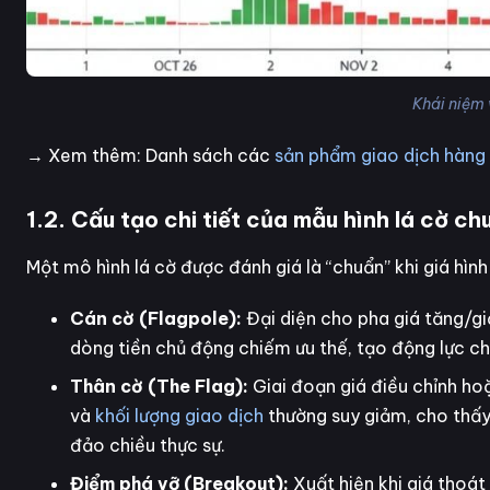
Khái niệm 
→ Xem thêm: Danh sách các
sản phẩm giao dịch hàng 
1.2. Cấu tạo chi tiết của mẫu hình lá cờ ch
Một mô hình lá cờ được đánh giá là “chuẩn” khi giá hìn
Cán cờ (Flagpole):
Đại diện cho pha giá tăng/gi
dòng tiền chủ động chiếm ưu thế, tạo động lực ch
Thân cờ (The Flag):
Giai đoạn giá điều chỉnh ho
và
khối lượng giao dịch
thường suy giảm, cho thấy t
đảo chiều thực sự.
Điểm phá vỡ (Breakout):
Xuất hiện khi giá thoát