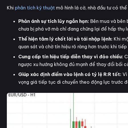
Khi
phân tích kỹ thuật
mô hình lá cờ, nhà đầu tư có thể
Phản ánh sự tích lũy ngắn hạn:
Bên mua và bên b
chưa bị phá vỡ mà chỉ đang chững lại để hấp thụ l
Thể hiện tâm lý chốt lời và tái nhập lệnh:
Khi mộ
quan sát và chờ tín hiệu rõ ràng hơn trước khi tiế
Cung cấp tín hiệu tiếp diễn thay vì đảo chiều:
C
ngược xu hướng không đủ mạnh để thay đổi bối cả
Giúp xác định điểm vào lệnh có tỷ lệ R:R tốt:
Vì
vọng giá tiếp tục di chuyển theo động lực trước đ