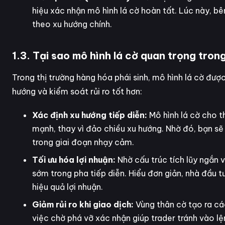
hiệu xác nhận mô hình lá cờ hoàn tất. Lúc này, bê
theo xu hướng chính.
1.3. Tại sao mô hình lá cờ quan trọng tron
Trong thị trường hàng hóa phái sinh, mô hình lá cờ đượ
hướng và kiểm soát rủi ro tốt hơn:
Xác định xu hướng tiếp diễn:
Mô hình lá cờ cho t
mạnh, thay vì đảo chiều xu hướng. Nhờ đó, bạn sẽ
trong giai đoạn nhạy cảm.
Tối ưu hóa lợi nhuận:
Nhờ cấu trúc tích lũy ngắn 
sớm trong pha tiếp diễn. Hiểu đơn giản, nhà đầu t
hiệu quả lợi nhuận.
Giảm rủi ro khi giao dịch:
Vùng thân cờ tạo ra cá
việc chờ phá vỡ xác nhận giúp trader tránh vào lệ