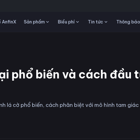
Sản phẩm
Biểu phí
Tin tức
 AnfinX
Thông báo
oại phổ biến và cách đầu 
nh lá cờ phổ biến, cách phân biệt với mô hình tam giác