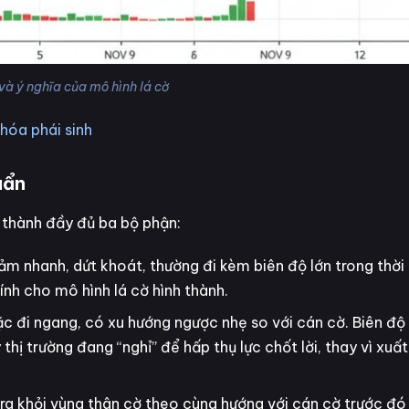
và ý nghĩa của mô hình lá cờ
hóa phái sinh
uẩn
h thành đầy đủ ba bộ phận:
ảm nhanh, dứt khoát, thường đi kèm biên độ lớn trong thời
ính cho mô hình lá cờ hình thành.
ặc đi ngang, có xu hướng ngược nhẹ so với cán cờ. Biên đ
hị trường đang “nghỉ” để hấp thụ lực chốt lời, thay vì xuất
 ra khỏi vùng thân cờ theo cùng hướng với cán cờ trước đó 