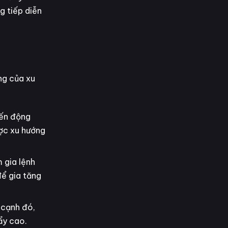
g tiếp diễn
ng của xu
iến động
ược xu hướng
 gia lệnh
để gia tăng
 cạnh đó,
ẩy cao.