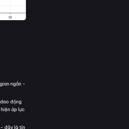
 gian ngắn -
ộ dao động
 hiện áp lực
- đây là tín