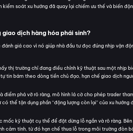
n kiểm soát xu hướng đã quay lại chiếm ưu thế và biến độn
g giao dịch hàng hóa phái sinh?
c đánh giá cao vì nó giúp nhà đầu tư đọc đúng nhịp vận độ
hấy thị trường chỉ đang điều chỉnh kỹ thuật sau một nhịp b
 tự tin bám theo dòng tiền chủ đạo, hạn chế giao dịch ng
và điểm phá vỡ rõ ràng, mô hình lá cờ cho phép trader tham
ư có thể tận dụng phần “động lượng còn lại” của xu hướng 
c mốc kỹ thuật cụ thể để đặt dừng lỗ ngắn và rõ ràng. Bên
nh cảm tính, từ đó hạn chế thua lỗ trong môi trường đòn b