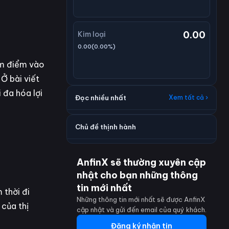
0.00
Kim loại
0.00
(
0.00
%)
iếm điểm vào
 Ở bài viết
i đa hóa lợi
Đọc nhiều nhất
Xem tất cả ›
Chủ đề thịnh hành
AnfinX sẽ thường xuyên cập
nhật cho bạn những thông
tin mới nhất
 thời đi
Những thông tin mới nhất sẽ được AnfinX
 của thị
cập nhật và gửi đến email của quý khách.
Đăng ký nhận tin