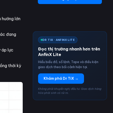
 hướng lớn
khác đang
DR TIX · ANFINX LITE
Đọc thị trường nhanh hơn trên
 áp lực
AnfinX Lite
Hiểu biểu đồ, sổ lệnh, Tape và điều kiện
ồng thời kỳ
giao dịch theo bối cảnh hiện tại.
Khám phá Dr TiX →
Không phải khuyến nghị đầu tư. Giao dịch hàng
hóa phái sinh có rủi ro.