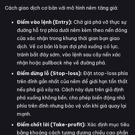
Cách giao dịch cơ bản với mô hình nêm tăng giá:
Điểm vào lệnh (Entry):
Chờ giá phá vỡ thực sự
đường hỗ trợ phía dưới nêm kèm theo nến đóng
cửa xác nhận trong khung thời gian bạn giao
dịch. Về cơ bản là bạn đợi phá xuống có lực,
tránh bắt đáy sớm, vào lệnh sau cây nến xác
nhận hoặc pullback nhẹ về đường phá.
Điểm dừng lỗ (Stop-loss):
Đặt stop-loss phía
trên đỉnh gần nhất của nêm để giới hạn tổn thất
nếu phá giả xảy ra. Cách này dựa trên giả định
phá xuống không bền, cho phép biến động nhỏ
phía trên đỉnh nhưng bảo vệ vốn khi giá quay lại
mạnh.
Điểm chốt lời (Take-profit):
Xác định mục tiêu
bằng khoảng cách tương đương chiều cao phần