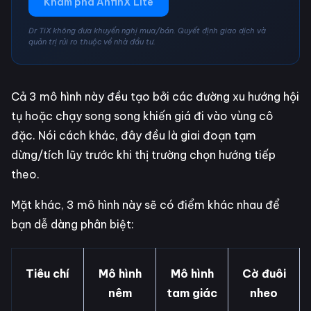
Khám phá AnfinX Lite
Dr TiX không đưa khuyến nghị mua/bán. Quyết định giao dịch và
quản trị rủi ro thuộc về nhà đầu tư.
Cả 3 mô hình này đều tạo bởi các đường xu hướng hội
tụ hoặc chạy song song khiến giá đi vào vùng cô
đặc. Nói cách khác, đây đều là giai đoạn tạm
dừng/tích lũy trước khi thị trường chọn hướng tiếp
theo.
Mặt khác, 3 mô hình này sẽ có điểm khác nhau để
bạn dễ dàng phân biệt:
Tiêu chí
Mô hình
Mô hình
Cờ đuôi
nêm
tam giác
nheo