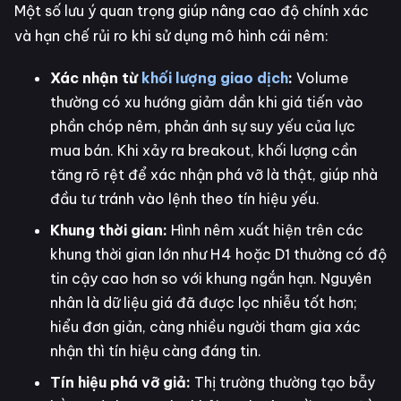
Một số lưu ý quan trọng giúp nâng cao độ chính xác
và hạn chế rủi ro khi sử dụng mô hình cái nêm:
Xác nhận từ
khối lượng giao dịch
:
Volume
thường có xu hướng giảm dần khi giá tiến vào
phần chóp nêm, phản ánh sự suy yếu của lực
mua bán. Khi xảy ra breakout, khối lượng cần
tăng rõ rệt để xác nhận phá vỡ là thật, giúp nhà
đầu tư tránh vào lệnh theo tín hiệu yếu.
Khung thời gian:
Hình nêm xuất hiện trên các
khung thời gian lớn như H4 hoặc D1 thường có độ
tin cậy cao hơn so với khung ngắn hạn. Nguyên
nhân là dữ liệu giá đã được lọc nhiễu tốt hơn;
hiểu đơn giản, càng nhiều người tham gia xác
nhận thì tín hiệu càng đáng tin.
Tín hiệu phá vỡ giả:
Thị trường thường tạo bẫy