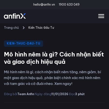
hello@anfin.vn
1900 633 049
Trang chủ
Kiến Thức Đầu Tư
KIEN-THUC-DAU-TU
Mô hình nêm là gì? Cách nhận biết
và giao dịch hiệu quả
Mô hình nêm là gì, cách nhận biết nêm tăng, nêm giảm, bí
mật giao dịch hiệu quả, phân biệt chính xác mô hình nêm
với tam giác và cờ đuôi nheo. Xem ngay!
·
·
Đăng bởi
Ngày đăng
Đọc
Team Anfin
11/01/2026
3
phút