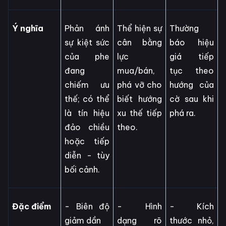
Ý nghĩa
Phản ánh
Thể hiện sự
Thường
sự kiệt sức
cân bằng
báo hiệu
của phe
lực
giá tiếp
đang
mua/bán,
tục theo
chiếm ưu
phá vỡ cho
hướng của
thế; có thể
biết hướng
cờ sau khi
là tín hiệu
xu thế tiếp
phá ra.
đảo chiều
theo.
hoặc tiếp
diễn - tùy
bối cảnh.
Đặc điểm
- Biên độ
- Hình
- Kích
giảm dần
dạng rõ
thước nhỏ,