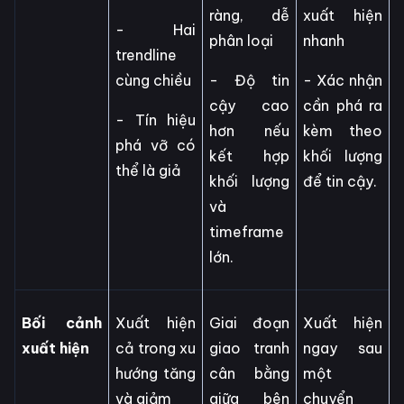
ràng, dễ
xuất hiện
- Hai
phân loại
nhanh
trendline
cùng chiều
- Độ tin
- Xác nhận
cậy cao
cần phá ra
- Tín hiệu
hơn nếu
kèm theo
phá vỡ có
kết hợp
khối lượng
thể là giả
khối lượng
để tin cậy.
và
timeframe
lớn.
Bối cảnh
Xuất hiện
Giai đoạn
Xuất hiện
xuất hiện
cả trong xu
giao tranh
ngay sau
hướng tăng
cân bằng
một
và giảm
giữa bên
chuyển