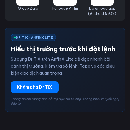
Group Zalo
Fanpage Anfin
Download app
(Android & iOS)
DR TIX · ANFINX LITE
Hiểu thị trường trước khi đặt lệnh
Sử dụng Dr TiX trên AnfinX Lite để đọc nhanh bối
cảnh thị trường, kiểm tra sổ lệnh, Tape và các điều
kiện giao dịch quan trọng.
Khám phá Dr TiX
Thông tin chỉ mang tính hỗ trợ đọc thị trường, không phải khuyến nghị
đầu tư.