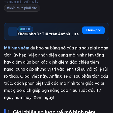
TRONG BÀI VIẾT NÀY
#Kiến thức phái sinh
DR TIX
Khám phá
Khám phá Dr TiX trên AnfinX Lite
Mô hình nêm
dự báo sự bùng nổ của giá sau giai đoạn
tích lũy hẹp. Việc nhận diện đúng mô hình nêm tăng
hay giảm giúp bạn xác định điểm đảo chiều tiềm
năng, cung cấp những vị trí vào lệnh tối ưu với tỷ lệ rủi
ro thấp. Ở bài viết này, AnfinX sẽ đi sâu phân tích cấu
trúc, cách phân biệt với các mô hình tam giác và bí
mật giao dịch giúp bạn nâng cao hiệu suất đầu tư
ngay hôm nay. Xem ngay!
1. Giới thiệu sơ lược về mô hình nêm