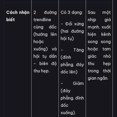
Cách nhận
2 đường
Có 3 dạng:
Sau một
biết
trendline
nhịp giá
- Đối xứng
cùng dốc
mạnh, xuất
(hai đường
(hướng lên
hiện kênh
hội tụ)
hoặc
song song
xuống) và
hoặc tam
- Tăng
hội tụ dần
giác nhỏ
(đỉnh
- biên độ
thu hẹp
phẳng, đáy
thu hẹp.
trong thời
dốc lên)
gian ngắn.
- Giảm
(đáy
phẳng, đỉnh
dốc
xuống).