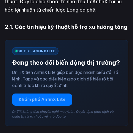
thuật. Đây là chìa khóa để nhà đầu tư AnfinX tối ưu
hóa lợi nhuận từ chiến lược Long cà phê.
2.1. Các tín hiệu kỹ thuật hỗ trợ xu hướng tăng
DR TIX · ANFINX LITE
Đang theo dõi biến động thị trường?
Dr TiX trên AnfinX Lite giúp bạn đọc nhanh biểu đồ, sổ
lệnh, Tape và các điều kiện giao dịch để hiểu rõ bối
cảnh trước khi ra quyết định.
Khám phá AnfinX Lite
Dr TiX không đưa khuyến nghị mua/bán. Quyết định giao dịch và
quản trị rủi ro thuộc về nhà đầu tư.