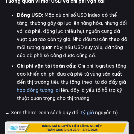
Tương quan vĩ mô: USD và chi phí vận tải
Đồng USD:
Mặc dù chỉ số USD Index có thể
tăng, thường gây áp lực lên hàng hóa, nhưng đối
với cà phê, động lực thiếu hụt nguồn cung đã
vượt qua rào cản tỷ giá. Nhà đầu tư cần theo dõi
mối tương quan này: nếu USD suy yếu, đà tăng
của cà phê sẽ càng được củng cố.
Chi phí vận tải toàn cầu:
Chi phí logistics tăng
cao khiến chi phí đưa cà phê từ vùng sản xuất
đến thị trường tiêu thụ tăng theo, từ đó đẩy giá
hợp đồng tương lai
lên, đây là yếu tố hỗ trợ kỹ
thuật quan trọng cho thị trường.
→ Xem thêm: Danh sách quy đổi
tỷ giá
nguyên tệ