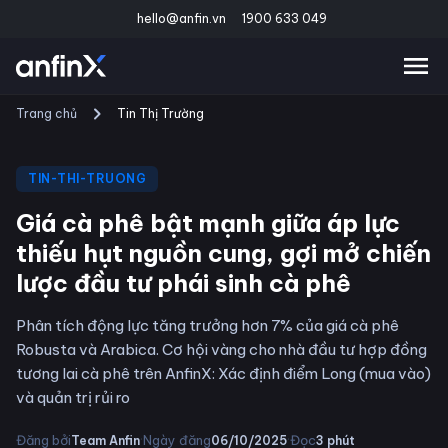
hello@anfin.vn
1900 633 049
Trang chủ
Tin Thị Trường
TIN-THI-TRUONG
Giá cà phê bật mạnh giữa áp lực
thiếu hụt nguồn cung, gợi mở chiến
lược đầu tư phái sinh cà phê
Phân tích động lực tăng trưởng hơn 7% của giá cà phê
Robusta và Arabica. Cơ hội vàng cho nhà đầu tư hợp đồng
tương lai cà phê trên AnfinX: Xác định điểm Long (mua vào)
và quản trị rủi ro
·
·
Đăng bởi
Ngày đăng
Đọc
Team Anfin
06/10/2025
3
phút