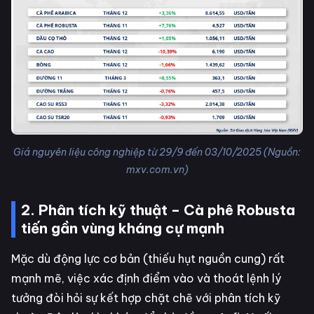
Giá nguyên liệu công nghiệp từ 29/9 đến 03/10/2025 (Nguồn:
mxv.com.vn)
2. Phân tích kỹ thuật – Cà phê Robusta
tiến gần vùng kháng cự mạnh
Mặc dù động lực cơ bản (thiếu hụt nguồn cung) rất
mạnh mẽ, việc xác định điểm vào và thoát lệnh lý
tưởng đòi hỏi sự kết hợp chặt chẽ với phân tích kỹ