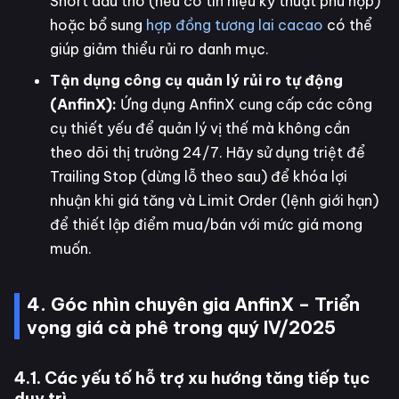
Short dầu thô (nếu có tín hiệu kỹ thuật phù hợp)
hoặc bổ sung
hợp đồng tương lai cacao
có thể
giúp giảm thiểu rủi ro danh mục.
Tận dụng công cụ quản lý rủi ro tự động
(AnfinX):
Ứng dụng AnfinX cung cấp các công
cụ thiết yếu để quản lý vị thế mà không cần
theo dõi thị trường 24/7. Hãy sử dụng triệt để
Trailing Stop (dừng lỗ theo sau) để khóa lợi
nhuận khi giá tăng và Limit Order (lệnh giới hạn)
để thiết lập điểm mua/bán với mức giá mong
muốn.
4. Góc nhìn chuyên gia AnfinX – Triển
vọng giá cà phê trong quý IV/2025
4.1. Các yếu tố hỗ trợ xu hướng tăng tiếp tục
duy trì