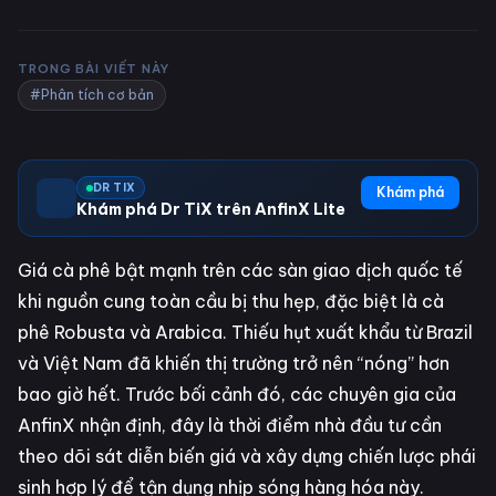
TRONG BÀI VIẾT NÀY
#Phân tích cơ bản
DR TIX
Khám phá
Khám phá Dr TiX trên AnfinX Lite
Giá cà phê bật mạnh trên các sàn giao dịch quốc tế
khi nguồn cung toàn cầu bị thu hẹp, đặc biệt là cà
phê Robusta và Arabica. Thiếu hụt xuất khẩu từ Brazil
và Việt Nam đã khiến thị trường trở nên “nóng” hơn
bao giờ hết. Trước bối cảnh đó, các chuyên gia của
AnfinX nhận định, đây là thời điểm nhà đầu tư cần
theo dõi sát diễn biến giá và xây dựng chiến lược phái
sinh hợp lý để tận dụng nhịp sóng hàng hóa này.