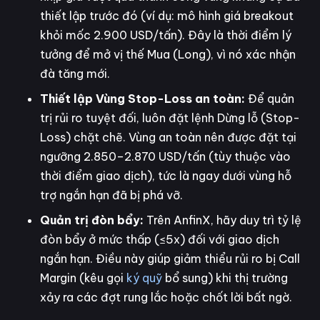
thiết lập trước đó (ví dụ: mô hình giá breakout
khỏi mốc 2.900 USD/tấn). Đây là thời điểm lý
tưởng để mở vị thế Mua (Long), vì nó xác nhận
đà tăng mới.
Thiết lập Vùng Stop-Loss an toàn:
Để quản
trị rủi ro tuyệt đối, luôn đặt lệnh Dừng lỗ (Stop-
Loss) chặt chẽ. Vùng an toàn nên được đặt tại
ngưỡng 2.850–2.870 USD/tấn (tùy thuộc vào
thời điểm giao dịch), tức là ngay dưới vùng hỗ
trợ ngắn hạn đã bị phá vỡ.
Quản trị đòn bẩy:
Trên AnfinX, hãy duy trì tỷ lệ
đòn bẩy ở mức thấp (≤5x) đối với giao dịch
ngắn hạn. Điều này giúp giảm thiểu rủi ro bị Call
Margin (kêu gọi
ký quỹ
bổ sung) khi thị trường
xảy ra các đợt rung lắc hoặc chốt lời bất ngờ.