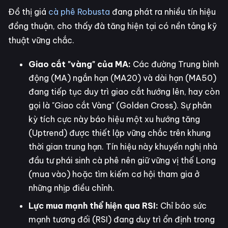
Đồ thị giá
cà phê Robusta
đang phát ra nhiều tín hiệu
đồng thuận, cho thấy đà tăng hiện tại có nền tảng kỹ
thuật vững chắc.
Giao cắt "vàng" của MA:
Các đường Trung bình
động (MA) ngắn hạn (MA20) và dài hạn (MA50)
đang tiếp tục duy trì giao cắt hướng lên, hay còn
gọi là "Giao cắt Vàng" (Golden Cross). Sự phân
kỳ tích cực này báo hiệu một xu hướng tăng
(Uptrend) được thiết lập vững chắc trên khung
thời gian trung hạn. Tín hiệu này khuyến nghị nhà
đầu tư phái sinh cà phê nên giữ vững vị thế Long
(mua vào) hoặc tìm kiếm cơ hội tham gia ở
những nhịp điều chỉnh.
Lực mua mạnh thể hiện qua RSI:
Chỉ báo sức
mạnh tương đối (RSI) đang duy trì ổn định trong