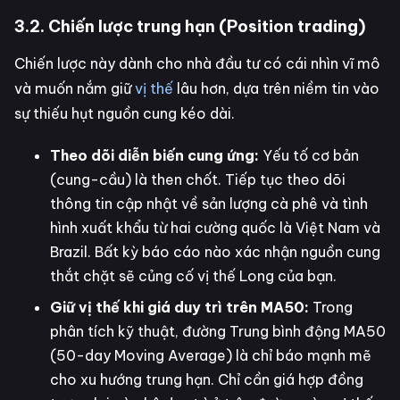
3.2. Chiến lược trung hạn (Position trading)
Chiến lược này dành cho nhà đầu tư có cái nhìn vĩ mô
và muốn nắm giữ
vị thế
lâu hơn, dựa trên niềm tin vào
sự thiếu hụt nguồn cung kéo dài.
Theo dõi diễn biến cung ứng:
Yếu tố cơ bản
(cung-cầu) là then chốt. Tiếp tục theo dõi
thông tin cập nhật về sản lượng cà phê và tình
hình xuất khẩu từ hai cường quốc là Việt Nam và
Brazil. Bất kỳ báo cáo nào xác nhận nguồn cung
thắt chặt sẽ củng cố vị thế Long của bạn.
Giữ vị thế khi giá duy trì trên MA50:
Trong
phân tích kỹ thuật, đường Trung bình động MA50
(50-day Moving Average) là chỉ báo mạnh mẽ
cho xu hướng trung hạn. Chỉ cần giá hợp đồng