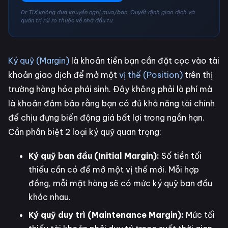
Dr TiX không đưa khuyến nghị mua/bán. Quyết định giao dịch và
quản trị rủi ro thuộc về nhà đầu tư.
Ký quỹ (Margin)
là khoản tiền bạn cần đặt cọc vào tài
khoản giao dịch để mở một
vị thế (Position)
trên thị
trường hàng hóa phái sinh. Đây không phải là phí mà
là khoản đảm bảo rằng bạn có đủ khả năng tài chính
để chịu đựng biến động giá bất lợi trong ngắn hạn.
Cần phân biệt 2 loại ký quỹ quan trọng:
Ký quỹ ban đầu (Initial Margin):
Số tiền tối
thiểu cần có để mở một vị thế mới. Mỗi hợp
đồng, mỗi mặt hàng sẽ có mức ký quỹ ban đầu
khác nhau.
Ký quỹ duy trì (Maintenance Margin):
Mức tối