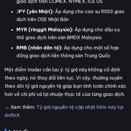
giao dịch trên COMEX, NYMEX, ICE US
J
PY (yên Nhật):
Áp dụng cho cao su RSS3 giao
dịch trên OSE Nhật Bản
MYR (ringgit Malaysia):
Áp dụng cho dầu cọ
thô giao dịch trên sàn BMDX Malaysia
RMB (nhân dân tệ):
Áp dụng cho một số hợp
đồng giao dịch liên thông sàn Trung Quốc
Một điểm trader cần lưu ý: tỷ giá này không cố định
theo ngày, nó thay đổi liên tục. Vì vậy, thường xuyên
theo dõi tỷ giá nguyên tệ giúp bạn tính toán chính xác
hơn về chi phí và lợi nhuận thực tế của từng giao dịch.
→ Xem thêm:
Tỷ giá nguyên tệ cập nhật hôm nay tại
AnfinX