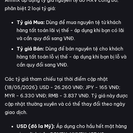
AnfinX áp dụng tỷ giá nguyên tệ do MXV công bố,
phân biệt 2 loại tỷ giá:
Tỷ giá Mua:
Dùng để mua nguyên tệ từ khách
hàng tất toán lãi vị thế - áp dụng khi bạn có lãi
và cần quy đổi sang VNĐ.
Tỷ giá Bán:
Dùng để bán nguyên tệ cho khách
hàng tất toán lỗ vị thế - áp dụng khi bạn bị lỗ và
cần quy đổi sang VNĐ.
Các tỷ giá tham chiếu tại thời điểm cập nhật
(18/05/2026): USD - 26.260 VNĐ; JPY - 165 VNĐ;
MYR - 6.330 VNĐ; RMB - 3.837 VNĐ. Tỷ giá này được
cập nhật thường xuyên và có thể thay đổi theo ngày
giao dịch.
USD (đô la Mỹ):
Áp dụng cho hầu hết mặt hàng