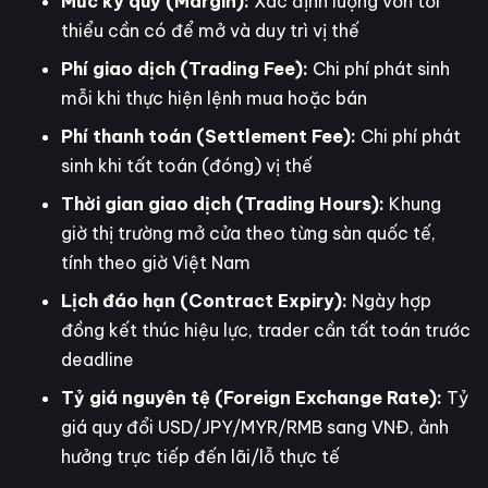
Mức ký quỹ (Margin):
Xác định lượng vốn tối
thiểu cần có để mở và duy trì vị thế
Phí giao dịch (Trading Fee):
Chi phí phát sinh
mỗi khi thực hiện lệnh mua hoặc bán
Phí thanh toán (Settlement Fee):
Chi phí phát
sinh khi tất toán (đóng) vị thế
Thời gian giao dịch (Trading Hours):
Khung
giờ thị trường mở cửa theo từng sàn quốc tế,
tính theo giờ Việt Nam
Lịch đáo hạn (Contract Expiry):
Ngày hợp
đồng kết thúc hiệu lực, trader cần tất toán trước
deadline
Tỷ giá nguyên tệ (Foreign Exchange Rate):
Tỷ
giá quy đổi USD/JPY/MYR/RMB sang VNĐ, ảnh
hưởng trực tiếp đến lãi/lỗ thực tế