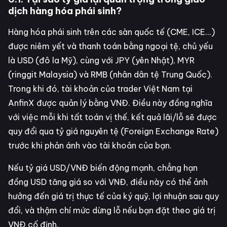
dịch hàng hóa phái sinh?
Hàng hóa phái sinh trên các sàn quốc tế (CME, ICE...)
được niêm yết và thanh toán bằng ngoại tệ, chủ yếu
là USD (đô la Mỹ), cùng với JPY (yên Nhật), MYR
(ringgit Malaysia) và RMB (nhân dân tệ Trung Quốc).
Trong khi đó, tài khoản của trader Việt Nam tại
AnfinX được quản lý bằng VNĐ. Điều này đồng nghĩa
với việc mỗi khi tất toán vị thế, kết quả lãi/lỗ sẽ được
quy đổi qua tỷ giá nguyên tệ (Foreign Exchange Rate)
trước khi phản ánh vào tài khoản của bạn.
Nếu tỷ giá USD/VNĐ biến động mạnh, chẳng hạn
đồng USD tăng giá so với VNĐ, điều này có thể ảnh
hưởng đến giá trị thực tế của ký quỹ, lợi nhuận sau quy
đổi, và thậm chí mức dừng lỗ nếu bạn đặt theo giá trị
VNĐ cố định.