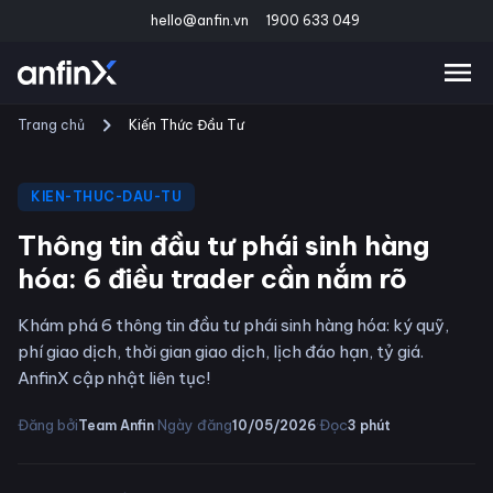
hello@anfin.vn
1900 633 049
Trang chủ
Kiến Thức Đầu Tư
KIEN-THUC-DAU-TU
Thông tin đầu tư phái sinh hàng
hóa: 6 điều trader cần nắm rõ
Khám phá 6 thông tin đầu tư phái sinh hàng hóa: ký quỹ,
phí giao dịch, thời gian giao dịch, lịch đáo hạn, tỷ giá.
AnfinX cập nhật liên tục!
·
·
Đăng bởi
Ngày đăng
Đọc
Team Anfin
10/05/2026
3
phút