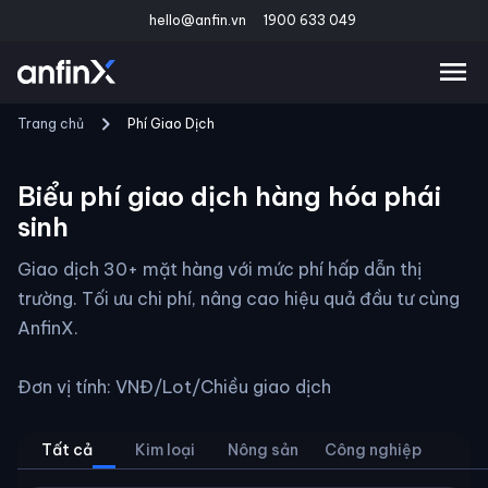
hello@anfin.vn
1900 633 049
Trang chủ
Phí Giao Dịch
Biểu phí giao dịch hàng hóa phái
sinh
Giao dịch 30+ mặt hàng với mức phí hấp dẫn thị
trường. Tối ưu chi phí, nâng cao hiệu quả đầu tư cùng
AnfinX.
Đơn vị tính: VNĐ/Lot/Chiều giao dịch
Tất cả
Kim loại
Nông sản
Công nghiệp