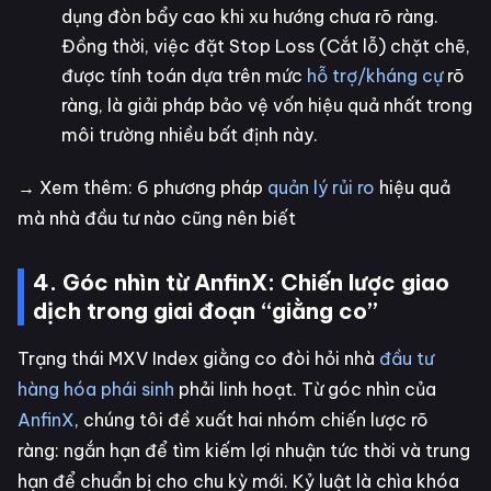
dụng đòn bẩy cao khi xu hướng chưa rõ ràng.
Đồng thời, việc đặt Stop Loss (Cắt lỗ) chặt chẽ,
được tính toán dựa trên mức
hỗ trợ/kháng cự
rõ
ràng, là giải pháp bảo vệ vốn hiệu quả nhất trong
môi trường nhiều bất định này.
→ Xem thêm: 6 phương pháp
quản lý rủi ro
hiệu quả
mà nhà đầu tư nào cũng nên biết
4. Góc nhìn từ AnfinX: Chiến lược giao
dịch trong giai đoạn “giằng co”
Trạng thái MXV Index giằng co đòi hỏi nhà
đầu tư
hàng hóa phái sinh
phải linh hoạt. Từ góc nhìn của
AnfinX
, chúng tôi đề xuất hai nhóm chiến lược rõ
ràng: ngắn hạn để tìm kiếm lợi nhuận tức thời và trung
hạn để chuẩn bị cho chu kỳ mới. Kỷ luật là chìa khóa