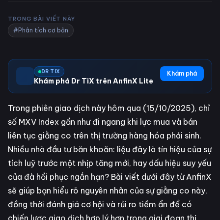
TRONG BÀI VIẾT NÀY
#Phân tích cơ bản
DR TIX
Khám phá
Khám phá Dr TiX trên AnfinX Lite
Trong phiên giao dịch này hôm qua (15/10/2025), chỉ
số MXV Index gần như đi ngang khi lực mua và bán
liên tục giằng co trên thị trường hàng hóa phái sinh.
Nhiều nhà đầu tư băn khoăn: liệu đây là tín hiệu của sự
tích luỹ trước một nhịp tăng mới, hay dấu hiệu suy yếu
của đà hồi phục ngắn hạn? Bài viết dưới đây từ AnfinX
sẽ giúp bạn hiểu rõ nguyên nhân của sự giằng co này,
đồng thời đánh giá cơ hội và rủi ro tiềm ẩn để có
chiến lược giao dịch hợp lý hơn trong giai đoạn thị