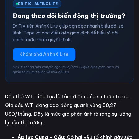
DR TIX · ANFINX LITE
Đang theo dõi biến động thị trường?
Dr TiX trên AnfinX Lite giúp bạn đọc nhanh biểu đồ, sổ
lệnh, Tape và các điều kiện giao dịch để hiểu rõ bối
cảnh trước khi ra quyết định.
Khám phá AnfinX Lite
Dr TiX không đưa khuyến nghị mua/bán. Quyết định giao dịch và
quản trị rủi ro thuộc về nhà đầu tư.
Dầu thô WTI tiếp tục là tâm điểm của sự thận trọng.
Giá dầu WTI đang dao động quanh vùng 58,27
USD/thùng. Đây là mức giá phản ánh rõ ràng sự lưỡng
lự của thị trường.
Áp lực Cung - Cầu:
Có hai yếu tố chính gây sức