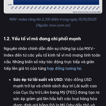
MXV-Index tăng lên 2.251 điểm trong ngày 15/10/2025
(Nguồn: mxv.com.vn)
1.2. Yếu tố vĩ mô đang chi phối mạnh
Nguyên nhân chính dẫn đến sự chững lại của MXV-
Index đến từ các yếu tố kinh tế vĩ mô mang tính toàn
cầu. Những biến số này tác động trực tiếp và gián
tiếp lên giá trị của từng
hợp đồng tương lai
.
Sức ép từ lãi suất và USD:
Việc đồng USD
mạnh trở lại và chính sách duy trì Lãi suất cao
của Cục Dự trữ Liên bang Mỹ (FED) đang tạo ra
sức ép giảm giá lên hầu hết các loại hàng hóa
được định giá bằng Đô la Mỹ (như dầu thô và