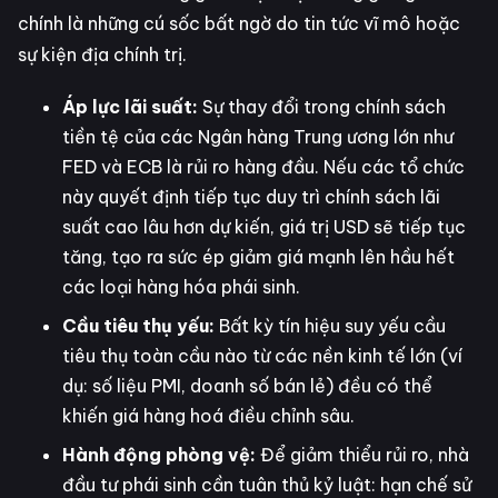
chính là những cú sốc bất ngờ do tin tức vĩ mô hoặc
sự kiện địa chính trị.
Áp lực lãi suất:
Sự thay đổi trong chính sách
tiền tệ của các Ngân hàng Trung ương lớn như
FED và ECB là rủi ro hàng đầu. Nếu các tổ chức
này quyết định tiếp tục duy trì chính sách lãi
suất cao lâu hơn dự kiến, giá trị USD sẽ tiếp tục
tăng, tạo ra sức ép giảm giá mạnh lên hầu hết
các loại hàng hóa phái sinh.
Cầu tiêu thụ yếu:
Bất kỳ tín hiệu suy yếu cầu
tiêu thụ toàn cầu nào từ các nền kinh tế lớn (ví
dụ: số liệu PMI, doanh số bán lẻ) đều có thể
khiến giá hàng hoá điều chỉnh sâu.
Hành động phòng vệ:
Để giảm thiểu rủi ro, nhà
đầu tư phái sinh cần tuân thủ kỷ luật: hạn chế sử