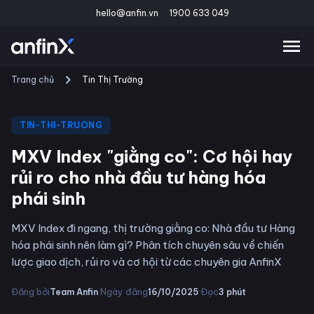
hello@anfin.vn
1900 633 049
Trang chủ
Tin Thị Trường
TIN-THI-TRUONG
MXV Index "giằng co": Cơ hội hay
rủi ro cho nhà đầu tư hàng hóa
phái sinh
MXV Index đi ngang, thị trường giằng co: Nhà đầu tư Hàng
hóa phái sinh nên làm gì? Phân tích chuyên sâu về chiến
lược giao dịch, rủi ro và cơ hội từ các chuyên gia AnfinX
·
·
Đăng bởi
Ngày đăng
Đọc
Team Anfin
16/10/2025
3
phút