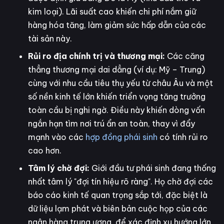
kim loại). Lãi suất cao khiến chi phí nắm giữ
hàng hóa tăng, làm giảm sức hấp dẫn của các
tài sản này.
Rủi ro địa chính trị và thương mại:
Các căng
thẳng thương mại dai dẳng (ví dụ: Mỹ – Trung)
cùng với nhu cầu tiêu thụ yếu từ châu Âu và một
số nền kinh tế lớn khiến triển vọng tăng trưởng
toàn cầu bị nghi ngờ. Điều này khiến dòng vốn
ngắn hạn tìm nơi trú ẩn an toàn, thay vì đẩy
mạnh vào các
hợp đồng phái sinh
có tính rủi ro
cao hơn.
Tâm lý chờ đợi:
Giới đầu tư phái sinh đang thống
nhất tâm lý "đợi tín hiệu rõ ràng". Họ chờ đợi các
báo cáo kinh tế quan trọng sắp tới, đặc biệt là
dữ liệu lạm phát và biên bản cuộc họp của các
ngân hàng trung ương, để xác định xu hướng lớn