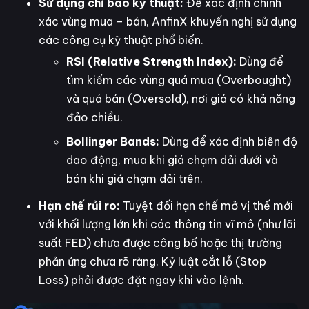
Sử dụng chỉ báo kỹ thuật:
Để xác định chính
xác vùng mua – bán, AnfinX khuyến nghị sử dụng
các công cụ kỹ thuật phổ biến.
RSI (Relative Strength Index):
Dùng để
tìm kiếm các vùng quá mua (Overbought)
và quá bán (Oversold), nơi giá có khả năng
đảo chiều.
Bollinger Bands:
Dùng để xác định biên độ
dao động, mua khi giá chạm dải dưới và
bán khi giá chạm dải trên.
Hạn chế rủi ro:
Tuyệt đối hạn chế mở vị thế mới
với khối lượng lớn khi các thông tin vĩ mô (như lãi
suất FED) chưa được công bố hoặc thị trường
phản ứng chưa rõ ràng. Kỷ luật cắt lỗ (Stop
Loss) phải được đặt ngay khi vào lệnh.