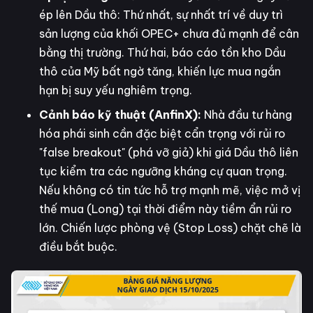
ép lên Dầu thô: Thứ nhất, sự nhất trí về duy trì
sản lượng của khối OPEC+ chưa đủ mạnh để cân
bằng thị trường. Thứ hai, báo cáo tồn kho Dầu
thô của Mỹ bất ngờ tăng, khiến lực mua ngắn
hạn bị suy yếu nghiêm trọng.
Cảnh báo kỹ thuật (AnfinX):
Nhà đầu tư hàng
hóa phái sinh cần đặc biệt cẩn trọng với rủi ro
"false breakout" (phá vỡ giả) khi giá Dầu thô liên
tục kiểm tra các ngưỡng kháng cự quan trọng.
Nếu không có tin tức hỗ trợ mạnh mẽ, việc mở vị
thế mua (Long) tại thời điểm này tiềm ẩn rủi ro
lớn. Chiến lược phòng vệ (Stop Loss) chặt chẽ là
điều bắt buộc.