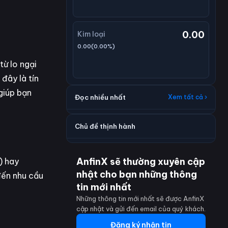
0.00
Kim loại
0.00
(
0.00
%)
ừ lo ngại
đây là tín
 giúp bạn
Đọc nhiều nhất
Xem tất cả ›
Chủ đề thịnh hành
AnfinX sẽ thường xuyên cập
) hay
nhật cho bạn những thông
đến nhu cầu
tin mới nhất
Những thông tin mới nhất sẽ được AnfinX
cập nhật và gửi đến email của quý khách.
Đăng ký nhận tin