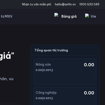
Nhận tư vấn miễn phí
hello@anfin.vn
1900 633 049
Bảng giá
Vie
 từ MXV
Tổng quan thị trường
giá"
0.00
Nông sản
0.00
(
0.00
%)
hân, xu
0.00
Công nghiệp
0.00
(
0.00
%)