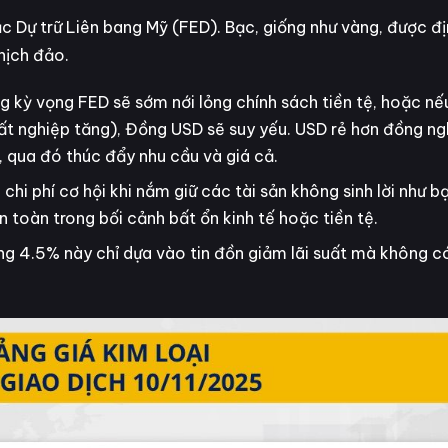
ục Dự trữ Liên bang Mỹ (FED). Bạc, giống như vàng, được đ
hịch đảo.
ng kỳ vọng FED sẽ sớm nới lỏng chính sách tiền tệ, hoặc nếu
 thất nghiệp tăng), Đồng USD sẽ suy yếu. USD rẻ hơn đồng ng
, qua đó thúc đẩy nhu cầu và giá cả.
chi phí cơ hội khi nắm giữ các tài sản không sinh lời như b
n toàn trong bối cảnh bất ổn kinh tế hoặc tiền tệ.
ng 4.5% này chỉ dựa vào tin đồn giảm lãi suất mà không c