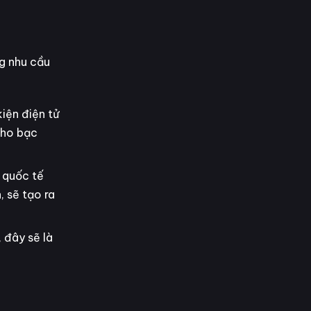
ng nhu cầu
kiện điện tử
cho bạc
quốc tế
 sẽ tạo ra
 đây sẽ là