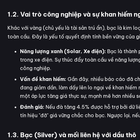
1.2. Vai trò công nghiệp và sự khan hiếm 
Khác với vàng (chủ yếu là tài sản trú ẩn), bạc là kim
toàn cầu. Đây là yếu tố quyết định tính bền vững của gi
Năng lượng xanh (Solar, Xe điện):
Bạc là thành p
trong xe điện. Sự thúc đẩy toàn cầu về năng lượn
công nghiệp.
Vấn đề khan hiếm:
Gần đây, nhiều báo cáo đã chỉ
đang giảm dần, làm dấy lên lo ngại về khan hiếm 
một áp lực tăng giá thực sự, mạnh mẽ hơn nhiều so
Đánh giá:
Nếu đà tăng 4.5% được hỗ trợ bởi dữ li
tín hiệu "đỡ" giá vững chắc cho bạc. Ngược lại, nế
1.3. Bạc (Silver) và mối liên hệ với dầu thô