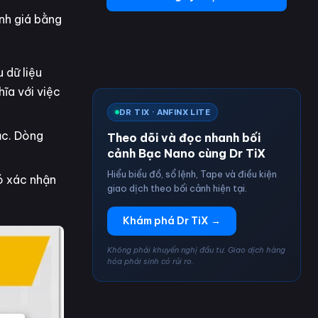
ịnh giá bằng
 dữ liệu
hĩa với việc
DR TIX · ANFINX LITE
ạc. Dòng
Theo dõi và đọc nhanh bối
cảnh Bạc Nano cùng Dr TiX
Hiểu biểu đồ, sổ lệnh, Tape và điều kiện
ó xác nhận
giao dịch theo bối cảnh hiện tại.
Khám phá Dr TiX →
Không phải khuyến nghị đầu tư. Giao dịch hàng
hóa phái sinh có rủi ro.