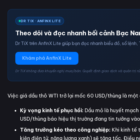
DR TIX · ANFINX LITE
Theo dõi và đọc nhanh bối cảnh Bạc Na
Dr TiX trên AnfinX Lite giúp bạn đọc nhanh biểu đồ, sổ lệnh, 
Khám phá AnfinX Lite
Dr TiX không đưa khuyến nghị mua/bán. Quyết định giao dịch và quản trị rủi
Việc giá dầu thô WTI trở lại mốc 60 USD/thùng là một c
Kỳ vọng kinh tế phục hồi:
Dầu mỏ là huyết mạch c
USD/thùng báo hiệu thị trường đang tin tưởng vào s
Tăng trưởng kéo theo công nghiệp:
Khi kinh tế
kiện điện tử, năng lượng xanh) sẽ tăng tốc. Điều 