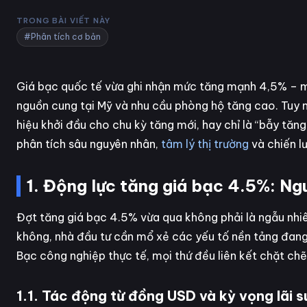
TRONG BÀI VIẾT NÀY
#Phân tích cơ bản
Giá bạc quốc tế vừa ghi nhận mức tăng mạnh 4,5% – mứ
nguồn cung tại Mỹ và nhu cầu phòng hộ tăng cao. Tuy nhi
hiệu khởi đầu cho chu kỳ tăng mới, hay chỉ là “bẫy tăng
phân tích sâu nguyên nhân,
tâm lý thị trường
và chiến l
1. Động lực tăng giá bạc 4.5%: Ng
Đợt tăng giá bạc 4.5% vừa qua không phải là ngẫu nhiên.
không, nhà đầu tư cần mổ xẻ các yếu tố nền tảng đang 
Bạc công nghiệp thực tế, mọi thứ đều liên kết chặt chẽ
1.1. Tác động từ đồng USD và kỳ vọng lãi 