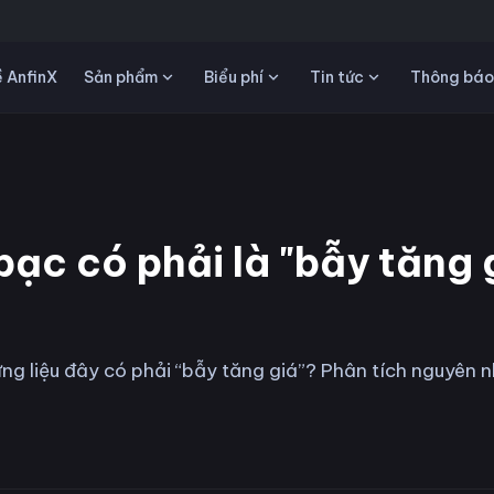
Sản phẩm
Biểu phí
Tin tức
 AnfinX
Thông báo
ạc có phải là "bẫy tăng 
ng liệu đây có phải “bẫy tăng giá”? Phân tích nguyên n