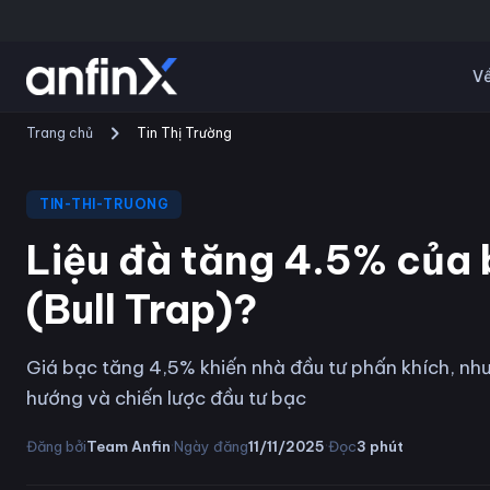
Về
Trang chủ
Tin Thị Trường
TIN-THI-TRUONG
Liệu đà tăng 4.5% của b
(Bull Trap)?
Giá bạc tăng 4,5% khiến nhà đầu tư phấn khích, như
hướng và chiến lược đầu tư bạc
·
·
Đăng bởi
Team Anfin
Ngày đăng
11/11/2025
Đọc
3
phút