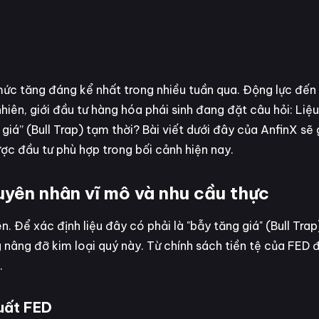
c tăng đáng kể nhất trong nhiều tuần qua. Động lực đến t
ên, giới đầu tư hàng hóa phái sinh đang đặt câu hỏi: Liệu 
 giá” (Bull Trap) tạm thời? Bài viết dưới đây của AnfinX sẽ
ược đầu tư phù hợp trong bối cảnh hiện nay.
uyên nhân vĩ mô và nhu cầu thực
 Để xác định liệu đây có phải là "bẫy tăng giá" (Bull Trap
nâng đỡ kim loại quý này. Từ chính sách tiền tệ của FED 
.
suất FED