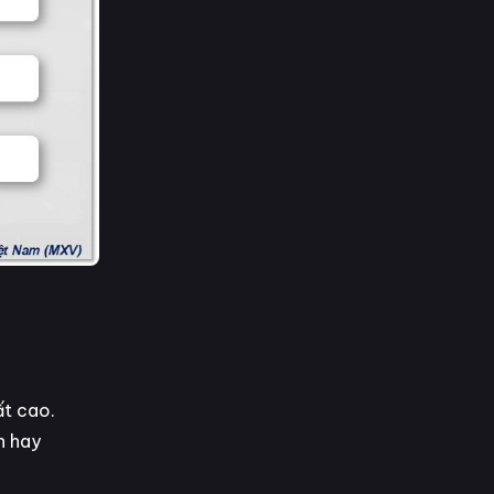
ất cao.
n hay