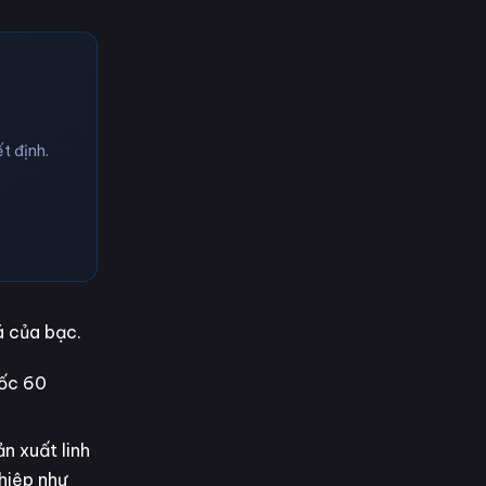
t định.
á của bạc.
mốc 60
n xuất linh
ghiệp như