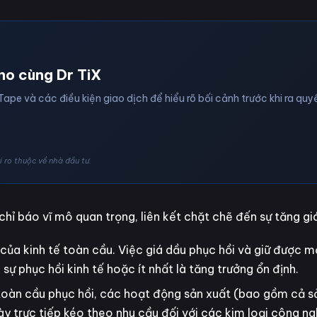
no cùng Dr TiX
Tape và các điều kiện giao dịch để hiểu rõ bối cảnh trước khi ra quyế
 ro thuộc về nhà đầu tư.
hỉ báo vĩ mô quan trọng, liên kết chặt chẽ đến sự tăng gi
ủa kinh tế toàn cầu. Việc giá dầu phục hồi và giữ được 
ự phục hồi kinh tế hoặc ít nhất là tăng trưởng ổn định.
 toàn cầu phục hồi, các hoạt động sản xuất (bao gồm cả sả
này trực tiếp kéo theo nhu cầu đối với các kim loại công n