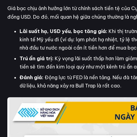
Giá bạc chịu ảnh hưởng lớn từ chính sách tiền tệ của C
đồng USD. Do đó, mối quan hệ giữa chúng thường là ng
Lãi suất hạ, USD yếu, bạc tăng giá:
Khi thị trườ
kinh tế Mỹ yếu đi (ví dụ: lạm phát hạ nhiệt, tỷ lệ
nhà đầu tư nước ngoài cần ít tiền hơn để mua bạc
Trú ẩn giá trị:
Kỳ vọng lãi suất thấp hơn làm giảm 
tiền sẽ tìm đến kim loại quý như một kênh trú ẩn a
Đánh giá:
Động lực từ FED là nền tảng. Nếu đà tă
dữ liệu, khả năng xảy ra Bull Trap là rất cao.