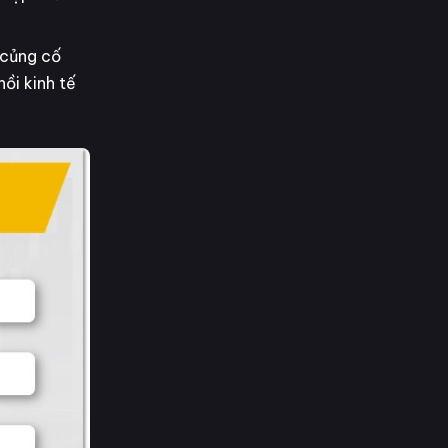
 củng cố
ồi kinh tế