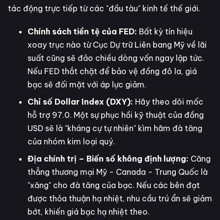
tác động trực tiếp từ các "đầu tàu" kinh tế thế giới.
Chính sách tiền tệ của FED:
Bất kỳ tín hiệu
xoay trục nào từ Cục Dự trữ Liên bang Mỹ về lãi
suất cũng sẽ đảo chiều dòng vốn ngay lập tức.
Nếu FED thắt chặt để bảo vệ đồng đô la, giá
bạc sẽ đối mặt với áp lực giảm.
Chỉ số Dollar Index (DXY):
Hãy theo dõi mốc
hỗ trợ 97.0. Một sự phục hồi kỹ thuật của đồng
USD sẽ là "kháng cự tự nhiên" kìm hãm đà tăng
của nhóm kim loại quý.
Địa chính trị – Biến số không định lượng:
Căng
thẳng thương mại Mỹ - Canada - Trung Quốc là
"xăng" cho đà tăng của bạc. Nếu các bên đạt
được thỏa thuận hạ nhiệt, nhu cầu trú ẩn sẽ giảm
bớt, khiến giá bạc hạ nhiệt theo.