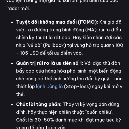
"vào lệnh bằng mọi giá" là sai lầm phổ biến của các
Trader mới.
Tuyệt đối không mua đuổi (FOMO):
Khi giá đã
vượt xa đường trung bình động (MA), rủi ro điều
chỉnh kỹ thuật là rất cao. Hãy kiên nhẫn đợi các
nhịp "về bờ" (Pullback) tại vùng hỗ trợ quanh 100
- 105 USD để tối ưu điểm vào.
Quản trị rủi ro là ưu tiên số 1:
Với đặc thù đòn
bẩy cao của hàng hóa phái sinh, một biến động
nhỏ cũng có thể ảnh hưởng lớn đến ký quỹ. Luôn
thiết lập
lệnh Dừng lỗ
(Stop-loss) ngay khi mở vị
thế.
Chốt lời từng phần:
Thay vì kỳ vọng bán đúng
đỉnh, hãy thực hiện chiến thuật "cuốn chiếu".
Chốt lời 30-50% danh mục khi đạt mục tiêu kỳ
vọng để bảo toàn vốn.