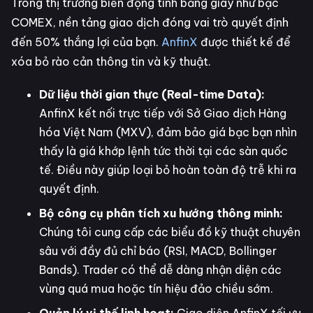
Trong thị trường biến động tính bằng giây như bạc
COMEX, nền tảng giao dịch đóng vai trò quyết định
đến 50% thắng lợi của bạn.
AnfinX
được thiết kế để
xóa bỏ rào cản thông tin và kỹ thuật.
Dữ liệu thời gian thực (Real-time Data):
AnfinX kết nối trực tiếp với Sở Giao dịch Hàng
hóa Việt Nam (MXV), đảm bảo giá bạc bạn nhìn
thấy là giá khớp lệnh tức thời tại các sàn quốc
tế. Điều này giúp loại bỏ hoàn toàn độ trễ khi ra
quyết định.
Bộ công cụ phân tích xu hướng thông minh:
Chúng tôi cung cấp các biểu đồ kỹ thuật chuyên
sâu với đầy đủ chỉ báo (RSI, MACD, Bollinger
Bands). Trader có thể dễ dàng nhận diện các
vùng quá mua hoặc tín hiệu đảo chiều sớm.
Quản lý vị thế linh hoạt:
Giao diện AnfinX tối ưu