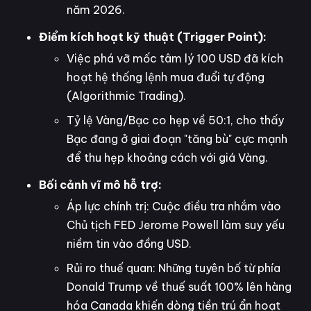
năm 2026.
Điểm kích hoạt kỹ thuật (Trigger Point):
Việc phá vỡ mốc tâm lý 100 USD đã kích
hoạt hệ thống lệnh mua đuổi tự động
(Algorithmic Trading).
Tỷ lệ Vàng/Bạc co hẹp về 50:1, cho thấy
Bạc đang ở giai đoạn "tăng bù" cực mạnh
để thu hẹp khoảng cách với giá Vàng.
Bối cảnh vĩ mô hỗ trợ:
Áp lực chính trị: Cuộc điều tra nhắm vào
Chủ tịch FED Jerome Powell làm suy yếu
niềm tin vào đồng USD.
Rủi ro thuế quan: Những tuyên bố từ phía
Donald Trump về thuế suất 100% lên hàng
hóa Canada khiến dòng tiền trú ẩn hoạt