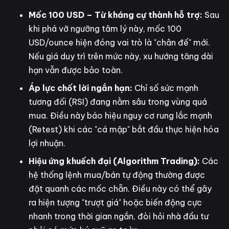
Mốc 100 USD – Từ kháng cự thành hỗ trợ:
Sau
khi phá vỡ ngưỡng tâm lý này, mốc 100
USD/ounce hiện đóng vai trò là "chân đế" mới.
Nếu giá duy trì trên mức này, xu hướng tăng dài
hạn vẫn được bảo toàn.
Áp lực chốt lời ngắn hạn:
Chỉ số sức mạnh
tương đối (RSI) đang nằm sâu trong vùng quá
mua. Điều này báo hiệu nguy cơ rung lắc mạnh
(Retest) khi các "cá mập" bắt đầu thực hiện hóa
lợi nhuận.
Hiệu ứng khuếch đại (Algorithm Trading):
Các
hệ thống lệnh mua/bán tự động thường được
đặt quanh các mốc chẵn. Điều này có thể gây
ra hiện tượng "trượt giá" hoặc biến động cực
nhanh trong thời gian ngắn, đòi hỏi nhà đầu tư