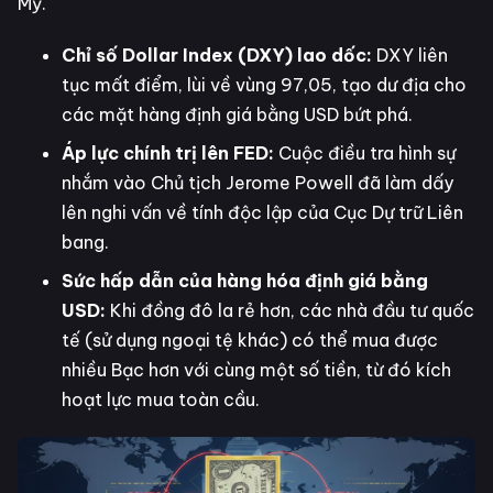
Mỹ.
Chỉ số Dollar Index (DXY) lao dốc:
DXY liên
tục mất điểm, lùi về vùng 97,05, tạo dư địa cho
các mặt hàng định giá bằng USD bứt phá.
Áp lực chính trị lên FED:
Cuộc điều tra hình sự
nhắm vào Chủ tịch Jerome Powell đã làm dấy
lên nghi vấn về tính độc lập của Cục Dự trữ Liên
bang.
Sức hấp dẫn của hàng hóa định giá bằng
USD:
Khi đồng đô la rẻ hơn, các nhà đầu tư quốc
tế (sử dụng ngoại tệ khác) có thể mua được
nhiều Bạc hơn với cùng một số tiền, từ đó kích
hoạt lực mua toàn cầu.