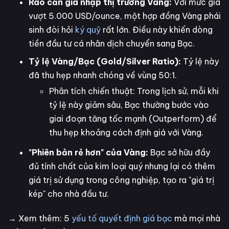
Rào cản gia nhập thị trường Vàng:
Với mức giá
vượt 5.000 USD/ounce, một hợp đồng Vàng phái
sinh đòi hỏi
ký quỹ
rất lớn. Điều này khiến dòng
tiền đầu tư cá nhân dịch chuyển sang Bạc.
Tỷ lệ Vàng/Bạc (Gold/Silver Ratio):
Tỷ lệ này
đã thu hẹp nhanh chóng về vùng 50:1.
Phân tích chiến thuật: Trong lịch sử, mỗi khi
tỷ lệ này giảm sâu, Bạc thường bước vào
giai đoạn tăng tốc mạnh (Outperform) để
thu hẹp khoảng cách định giá với Vàng.
"Phiên bản rẻ hơn" của Vàng:
Bạc sở hữu đầy
đủ tính chất của kim loại quý nhưng lại có thêm
giá trị sử dụng trong công nghiệp, tạo ra "giá trị
kép" cho nhà đầu tư.
→ Xem thêm: 5
yếu tố quyết định giá bạc
mà mọi nhà