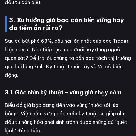
đầu tư cần biết
3. Xu hướng giá bạc còn bền vững hay
đã tiềm ẩn rủi ro?
Sau cú bứt phá 63%, câu hỏi lớn nhất của các Trader
hiện nay là: Nên tiếp tục mua đuổi hay đứng ngoài
quan sát? Để trả lời, chúng ta cần bóc tách thị trường
qua hai lăng kính: Kỹ thuật thuần túy và Vĩ mô biến
động.
3.1. Góc nhìn kỹ thuật – vùng giá nhạy cảm
Biểu đồ giá bạc đang tiến vào vùng "nước sôi lửa
bỏng". Việc nắm vững các mốc kỹ thuật sẽ giúp nhà
đầu tư hàng hóa phái sinh tránh được những cú "quét
lệnh" đáng tiếc.