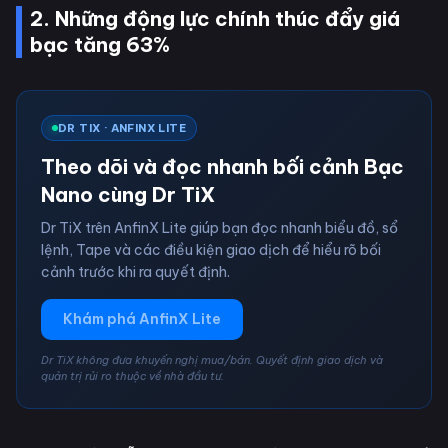
2. Những động lực chính thúc đẩy giá
bạc tăng 63%
DR TIX · ANFINX LITE
Theo dõi và đọc nhanh bối cảnh Bạc
Nano cùng Dr TiX
Dr TiX trên AnfinX Lite giúp bạn đọc nhanh biểu đồ, sổ
lệnh, Tape và các điều kiện giao dịch để hiểu rõ bối
cảnh trước khi ra quyết định.
Khám phá AnfinX Lite
Dr TiX không đưa khuyến nghị mua/bán. Quyết định giao dịch và
quản trị rủi ro thuộc về nhà đầu tư.