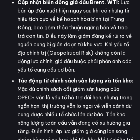
Cập nhật biến động giá dầu Brent, WTI:
Lực
bán áp đảo xuất hiện ngay sau khi có những tín
hiệu tích cực về kế hoạch hòa bình tại Trung
Đông, bao gồm thỏa thuận ngừng bắn và trao
trả con tin. Điều này làm giảm đáng kể rủi ro về
nguồn cung bị gián đoạn từ khu vực. Khi yếu tố
địa chính trị (Geopolitical Risk) không còn là
động lực chính, giá dầu buộc phải phản ánh các
yếu tố cung cầu cơ bản.
Tác động từ chính sách sản lượng và tồn kho:
Mặc dù chính sách cắt giảm sản lượng của
OPEC+ vẫn là yếu tố hỗ trợ dài hạn, nhưng trong
ngắn hạn, thị trường vẫn lo ngại về viễn cảnh dư
cung được nhiều tổ chức lớn dự báo. Tồn kho
năng lượng toàn cầu vẫn đang có xu hướng gia
tăng. Điển hình, áp lực giảm giá cũng lan sang
nhóm hàng cùng loại, khi tồn kho khí tự nhiên tại