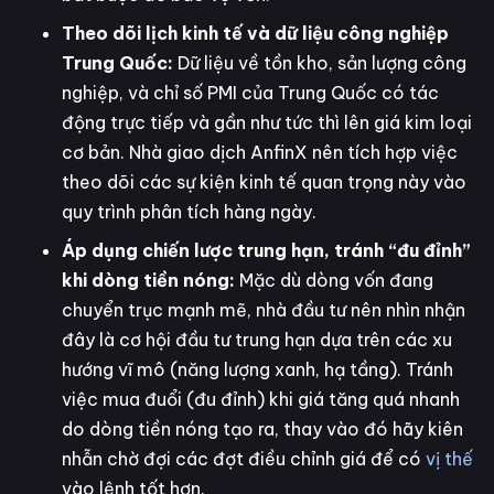
Theo dõi lịch kinh tế và dữ liệu công nghiệp
Trung Quốc:
Dữ liệu về tồn kho, sản lượng công
nghiệp, và chỉ số PMI của Trung Quốc có tác
động trực tiếp và gần như tức thì lên giá kim loại
cơ bản. Nhà giao dịch AnfinX nên tích hợp việc
theo dõi các sự kiện kinh tế quan trọng này vào
quy trình phân tích hàng ngày.
Áp dụng chiến lược trung hạn, tránh “đu đỉnh”
khi dòng tiền nóng:
Mặc dù dòng vốn đang
chuyển trục mạnh mẽ, nhà đầu tư nên nhìn nhận
đây là cơ hội đầu tư trung hạn dựa trên các xu
hướng vĩ mô (năng lượng xanh, hạ tầng). Tránh
việc mua đuổi (đu đỉnh) khi giá tăng quá nhanh
do dòng tiền nóng tạo ra, thay vào đó hãy kiên
nhẫn chờ đợi các đợt điều chỉnh giá để có
vị thế
vào lệnh tốt hơn.