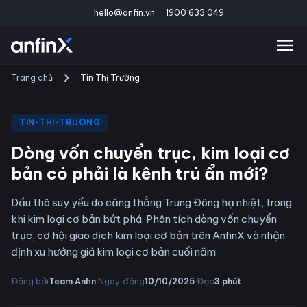
hello@anfin.vn
1900 633 049
Trang chủ
Tin Thị Trường
TIN-THI-TRUONG
Dòng vốn chuyển trục, kim loại cơ
bản có phải là kênh trú ẩn mới?
Dầu thô suy yếu do căng thẳng Trung Đông hạ nhiệt, trong
khi kim loại cơ bản bứt phá. Phân tích dòng vốn chuyển
trục, cơ hội giao dịch kim loại cơ bản trên AnfinX và nhận
định xu hướng giá kim loại cơ bản cuối năm
·
·
Đăng bởi
Ngày đăng
Đọc
Team Anfin
10/10/2025
3
phút