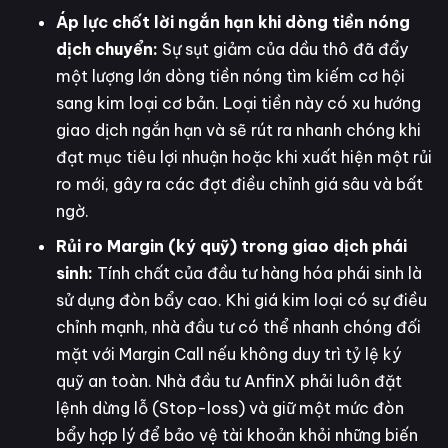
Áp lực chốt lời ngắn hạn khi dòng tiền nóng
dịch chuyển:
Sự sụt giảm của dầu thô đã đẩy
một lượng lớn dòng tiền nóng tìm kiếm cơ hội
sang kim loại cơ bản. Loại tiền này có xu hướng
giao dịch ngắn hạn và sẽ rút ra nhanh chóng khi
đạt mục tiêu lợi nhuận hoặc khi xuất hiện một rủi
ro mới, gây ra các đợt điều chỉnh giá sâu và bất
ngờ.
Rủi ro Margin (ký quỹ) trong giao dịch phái
sinh:
Tính chất của đầu tư hàng hóa phái sinh là
sử dụng đòn bẩy cao. Khi giá kim loại có sự điều
chỉnh mạnh, nhà đầu tư có thể nhanh chóng đối
mặt với Margin Call nếu không duy trì tỷ lệ ký
quỹ an toàn. Nhà đầu tư AnfinX phải luôn đặt
lệnh dừng lỗ (Stop-loss) và giữ một mức đòn
bẩy hợp lý để bảo vệ tài khoản khỏi những biến