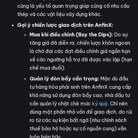
cũng là yếu tố quan trọng giúp củng cố nhu cầu
thép và các vật liệu xây dựng khác.
Gợi ý chiến lược giao dịch trên AnfinX:
Mua khi điều chỉnh (Buy the Dips):
Do sự
tăng giá đã diễn ra, chiến lược khôn ngoan
là chờ đợi các đợt điều chỉnh giá ngắn hạn
về các ngưỡng hỗ trợ đã được xác lập (hạn
chế mua đuổi).
Quản lý đòn bẩy cẩn trọng:
Mặc dù đầu
tư hàng hóa phái sinh trên AnfinX cung cấp
khả năng sử dụng đòn bẩy cao, nhà đầu tư
cần quản lý chặt chẽ mức
ký quỹ
. Chỉ nên
dùng một phần nhỏ vốn để giao dịch, do rủi
ro từ các sự kiện bất ngờ (như chính sách
thuế bảo hộ hoặc sự cố nguồn cung) vẫn
luôn hiện hữu.