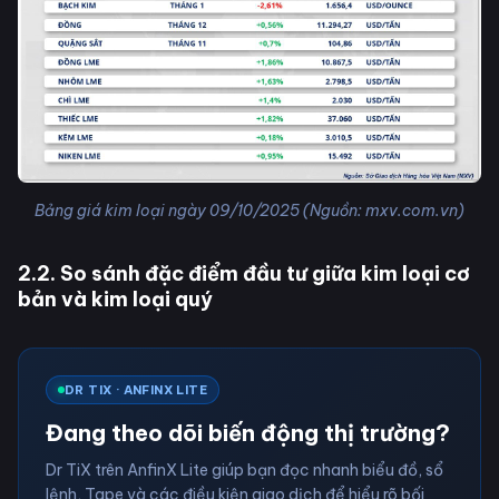
Bảng giá kim loại ngày 09/10/2025 (Nguồn: mxv.com.vn)
2.2. So sánh đặc điểm đầu tư giữa kim loại cơ
bản và kim loại quý
DR TIX · ANFINX LITE
Đang theo dõi biến động thị trường?
Dr TiX trên AnfinX Lite giúp bạn đọc nhanh biểu đồ, sổ
lệnh, Tape và các điều kiện giao dịch để hiểu rõ bối