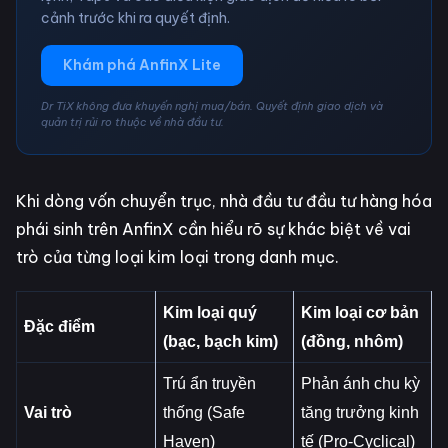
cảnh trước khi ra quyết định.
Khám phá AnfinX Lite
Dr TiX không đưa khuyến nghị mua/bán. Quyết định giao dịch và
quản trị rủi ro thuộc về nhà đầu tư.
Khi dòng vốn chuyển trục, nhà đầu tư đầu tư hàng hóa
phái sinh trên AnfinX cần hiểu rõ sự khác biệt về vai
trò của từng loại kim loại trong danh mục.
Kim loại quý
Kim loại cơ bản
Đặc điểm
(bạc, bạch kim)
(đồng, nhôm)
Trú ẩn truyền
Phản ánh chu kỳ
Vai trò
thống (Safe
tăng trưởng kinh
Haven)
tế (Pro-Cyclical)