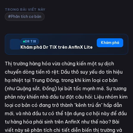
TRONG BÀI VIẾT NÀY
#Phân tích cơ bản
DR TIX
Khám phá
Khám phá Dr TiX trên AnfinX Lite
Thị trường hàng hóa vừa chứng kiến một sự dịch
chuyển dòng tiền rõ rệt: Dầu thô suy yếu do tín hiệu
hạ nhiệt tại Trung Đông, trong khi kim loại cơ bản
(như Quặng sắt, Đồng) lại bứt tốc mạnh mẽ. Sự tương
phản này khiến nhà đầu tư đặt câu hỏi: Liệu nhóm kim
loại cơ bản có đang trở thành "kênh trú ẩn" hấp dẫn
mới, và nhà đầu tư có thể tận dụng cơ hội này để đầu
tư hàng hóa phái sinh trên AnfinX như thế nào? Bài
viết này sẽ phân tích chi tiết diễn biến thị trường và