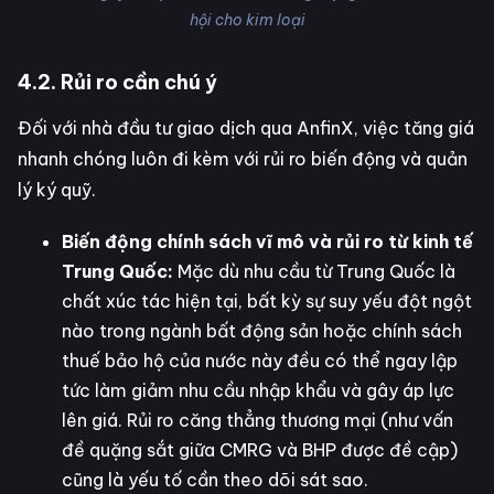
hội cho kim loại
4.2. Rủi ro cần chú ý
Đối với nhà đầu tư giao dịch qua AnfinX, việc tăng giá
nhanh chóng luôn đi kèm với rủi ro biến động và quản
lý ký quỹ.
Biến động chính sách vĩ mô và rủi ro từ kinh tế
Trung Quốc:
Mặc dù nhu cầu từ Trung Quốc là
chất xúc tác hiện tại, bất kỳ sự suy yếu đột ngột
nào trong ngành bất động sản hoặc chính sách
thuế bảo hộ của nước này đều có thể ngay lập
tức làm giảm nhu cầu nhập khẩu và gây áp lực
lên giá. Rủi ro căng thẳng thương mại (như vấn
đề quặng sắt giữa CMRG và BHP được đề cập)
cũng là yếu tố cần theo dõi sát sao.