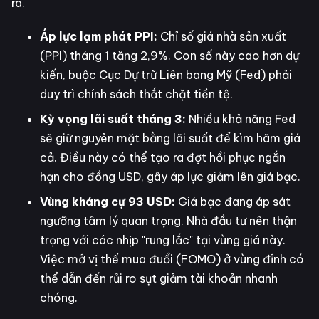
ra.
Áp lực lạm phát PPI:
Chỉ số giá nhà sản xuất
(PPI) tháng 1 tăng 2,9%. Con số này cao hơn dự
kiến, buộc Cục Dự trữ Liên bang Mỹ (Fed) phải
duy trì chính sách thắt chặt tiền tệ.
Kỳ vọng lãi suất tháng 3:
Nhiều khả năng Fed
sẽ giữ nguyên mặt bằng lãi suất để kìm hãm giá
cả. Điều này có thể tạo ra đợt hồi phục ngắn
hạn cho đồng USD, gây áp lực giảm lên giá bạc.
Vùng kháng cự 93 USD:
Giá bạc đang áp sát
ngưỡng tâm lý quan trọng. Nhà đầu tư nên thận
trọng với các nhịp "rung lắc" tại vùng giá này.
Việc mở vị thế mua đuổi (FOMO) ở vùng đỉnh có
thể dẫn đến rủi ro sụt giảm tài khoản nhanh
chóng.