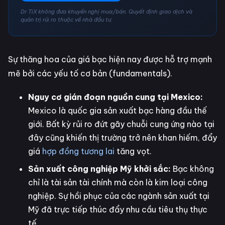
Dr TiX không đưa khuyến nghị mua/bán. Quyết định giao dịch và
quản trị rủi ro thuộc về nhà đầu tư.
Sự thăng hoa của giá bạc hiện nay được hỗ trợ mạnh
mẽ bởi các yếu tố cơ bản (fundamentals).
Nguy cơ gián đoạn nguồn cung tại Mexico:
Mexico là quốc gia sản xuất bạc hàng đầu thế
giới. Bất kỳ rủi ro đứt gãy chuỗi cung ứng nào tại
đây cũng khiến thị trường trở nên khan hiếm, đẩy
giá
hợp đồng tương lai
tăng vọt.
Sản xuất công nghiệp Mỹ khởi sắc:
Bạc không
chỉ là tài sản tài chính mà còn là kim loại công
nghiệp. Sự hồi phục của các ngành sản xuất tại
Mỹ đã trực tiếp thúc đẩy nhu cầu tiêu thụ thực
tế.