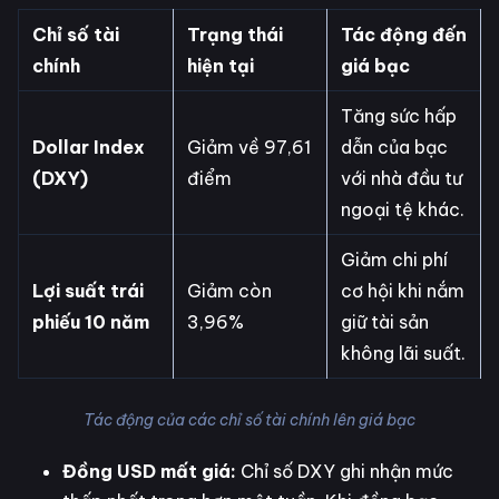
Chỉ số tài
Trạng thái
Tác động đến
chính
hiện tại
giá bạc
Tăng sức hấp
Dollar Index
Giảm về 97,61
dẫn của bạc
(DXY)
điểm
với nhà đầu tư
ngoại tệ khác.
Giảm chi phí
Lợi suất trái
Giảm còn
cơ hội khi nắm
phiếu 10 năm
3,96%
giữ tài sản
không lãi suất.
Tác động của các chỉ số tài chính lên giá bạc
Đồng USD mất giá:
Chỉ số DXY ghi nhận mức