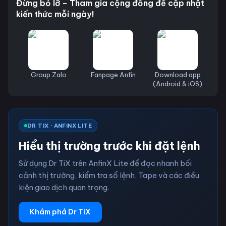
Đừng bỏ lỡ – Tham gia cộng đồng để cập nhật
kiến thức mỗi ngày!
Group Zalo
Fanpage Anfin
Download app
(Android & iOS)
DR TIX · ANFINX LITE
Hiểu thị trường trước khi đặt lệnh
Sử dụng Dr TiX trên AnfinX Lite để đọc nhanh bối
cảnh thị trường, kiểm tra sổ lệnh, Tape và các điều
kiện giao dịch quan trọng.
Khám phá Dr TiX