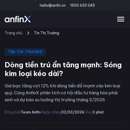
hello@anfin.vn
1900 633 049
Trang chủ
Tin Thị Trường
TIN-THI-TRUONG
Dòng tiền trú ẩn tăng mạnh: Sóng
kim loại kéo dài?
Giá bạc tăng vọt 12% khi dòng tiền đổ mạnh vào kim loại
quý. Cùng AnfinX phân tích cơ hội đầu tư hàng hóa phái
sinh và dự báo xu hướng thị trường tháng 3/2026
·
·
Đăng bởi
Ngày đăng
Đọc
Team Anfin
02/03/2026
3
phút