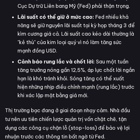
Cục Dự trữ Liên bang Mỹ (Fed) phải thận trọng.
Lãi suất có thể giữ ở mức cao:
Fed nhiều khả
năng sẽ giữ nguyên lãi suất tại kỳ họp tháng 3 để
kìm cương giá cả. Lãi suất cao kéo dài thường là
"kẻ thù" của kim loại quý vì nó làm tăng sức
mạnh đồng USD.
Cảnh báo rung lắc và chốt lời:
Sau một tuần
tăng trưởng nóng gần 12,5%, áp lực chốt lời ngắn
hạn là khó tránh khỏi. Sóng tăng có thể xuất
hiện những nhịp điều chỉnh mạnh (rung lắc) trước
khi xác lập mặt bằng giá mới.
Thị trường bạc đang ở giai đoạn nhạy cảm. Nhà đầu
tư nên ưu tiên chiến lược quản trị vốn chặt chẽ, tận
dụng các công cụ chặn lỗ (stop-loss) để bảo vệ lợi
nhuận trước các thông tin bất ngờ từ Fed.