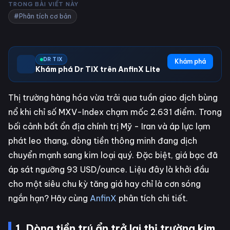
TRONG BÀI VIẾT NÀY
#Phân tích cơ bản
DR TIX
Khám phá
Khám phá Dr TiX trên AnfinX Lite
Thị trường hàng hóa vừa trải qua tuần giao dịch bùng
nổ khi chỉ số MXV-Index chạm mốc 2.631 điểm. Trong
bối cảnh bất ổn địa chính trị Mỹ - Iran và áp lực lạm
phát leo thang, dòng tiền thông minh đang dịch
chuyển mạnh sang kim loại quý. Đặc biệt, giá bạc đã
áp sát ngưỡng 93 USD/ounce. Liệu đây là khởi đầu
cho một siêu chu kỳ tăng giá hay chỉ là cơn sóng
ngắn hạn? Hãy cùng
AnfinX
phân tích chi tiết.
1. Dòng tiền trú ẩn trở lại thị trường kim