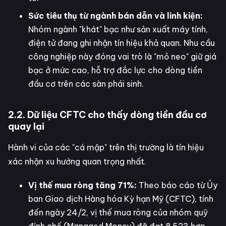
Sức tiêu thụ từ ngành bán dẫn và linh kiện:
Nhóm ngành "khát" bạc như sản xuất máy tính,
điện tử đang ghi nhận tín hiệu khả quan. Nhu cầu
công nghiệp này đóng vai trò là "mỏ neo" giữ giá
bạc ở mức cao, hỗ trợ đắc lực cho dòng tiền
đầu cơ trên các sàn phái sinh.
2.2. Dữ liệu CFTC cho thấy dòng tiền đầu cơ
quay lại
Hành vi của các "cá mập" trên thị trường là tín hiệu
xác nhận xu hướng quan trọng nhất.
Vị thế mua ròng tăng 71%:
Theo báo cáo từ Ủy
ban Giao dịch Hàng hóa Kỳ hạn Mỹ (CFTC), tính
đến ngày 24/2, vị thế mua ròng của nhóm quỹ
định chế (Managed Money) đã đạt 8.523 hợp