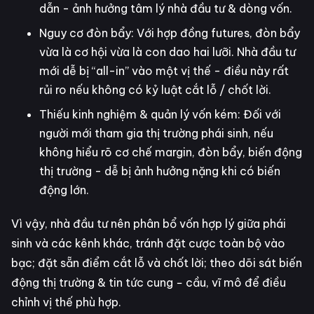
dẫn - ảnh hưởng tâm lý nhà đầu tư & dòng vốn.
Nguy cơ đòn bẩy: Với hợp đồng futures, đòn bẩy
vừa là cơ hội vừa là con dao hai lưỡi. Nhà đầu tư
mới dễ bị “all-in” vào một vị thế - điều này rất
rủi ro nếu không có kỷ luật cắt lỗ / chốt lời.
Thiếu kinh nghiệm & quản lý vốn kém: Đối với
người mới tham gia thị trường phái sinh, nếu
không hiểu rõ cơ chế margin, đòn bẩy, biến động
thị trường - dễ bị ảnh hưởng nặng khi có biến
động lớn.
Vì vậy, nhà đầu tư nên phân bổ vốn hợp lý giữa phái
sinh và các kênh khác, tránh đặt cược toàn bộ vào
bạc; đặt sẵn điểm cắt lỗ và chốt lời; theo dõi sát biến
động thị trường & tin tức cung − cầu, vĩ mô để điều
chỉnh vị thế phù hợp.