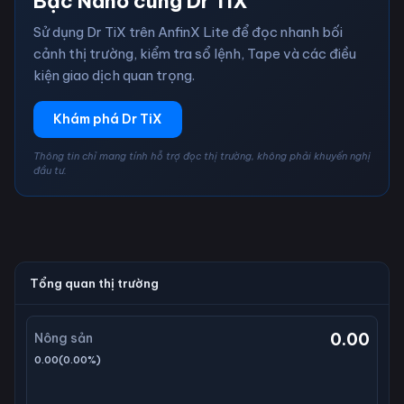
Bạc Nano cùng Dr TiX
Sử dụng Dr TiX trên AnfinX Lite để đọc nhanh bối
cảnh thị trường, kiểm tra sổ lệnh, Tape và các điều
kiện giao dịch quan trọng.
Khám phá Dr TiX
Thông tin chỉ mang tính hỗ trợ đọc thị trường, không phải khuyến nghị
đầu tư.
Tổng quan thị trường
0.00
Nông sản
0.00
(
0.00
%)