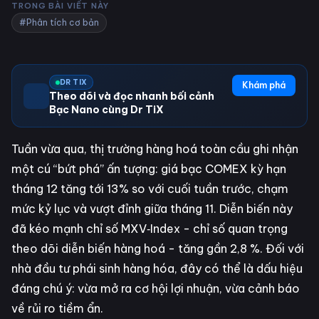
TRONG BÀI VIẾT NÀY
#Phân tích cơ bản
DR TIX
Khám phá
Theo dõi và đọc nhanh bối cảnh
Bạc Nano cùng Dr TiX
Tuần vừa qua, thị trường hàng hoá toàn cầu ghi nhận
một cú “bứt phá” ấn tượng: giá bạc COMEX kỳ hạn
tháng 12 tăng tới 13% so với cuối tuần trước, chạm
mức kỷ lục và vượt đỉnh giữa tháng 11. Diễn biến này
đã kéo mạnh chỉ số MXV‑Index - chỉ số quan trọng
theo dõi diễn biến hàng hoá - tăng gần 2,8 %. Đối với
nhà đầu tư phái sinh hàng hóa, đây có thể là dấu hiệu
đáng chú ý: vừa mở ra cơ hội lợi nhuận, vừa cảnh báo
về rủi ro tiềm ẩn.