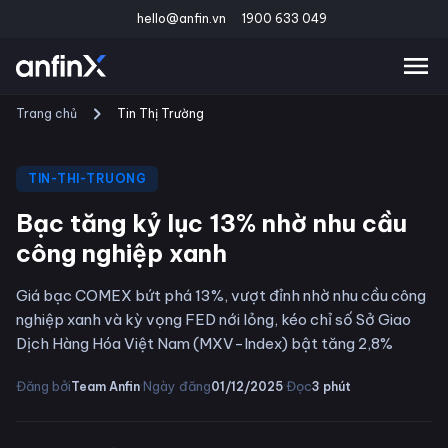
hello@anfin.vn
1900 633 049
Trang chủ
Tin Thị Trường
TIN-THI-TRUONG
Bạc tăng kỷ lục 13% nhờ nhu cầu
công nghiệp xanh
Giá bạc COMEX bứt phá 13%, vượt đỉnh nhờ nhu cầu công
nghiệp xanh và kỳ vọng FED nới lỏng, kéo chỉ số Sở Giao
Dịch Hàng Hóa Việt Nam (MXV-Index) bật tăng 2,8%
·
·
Đăng bởi
Ngày đăng
Đọc
Team Anfin
01/12/2025
3
phút