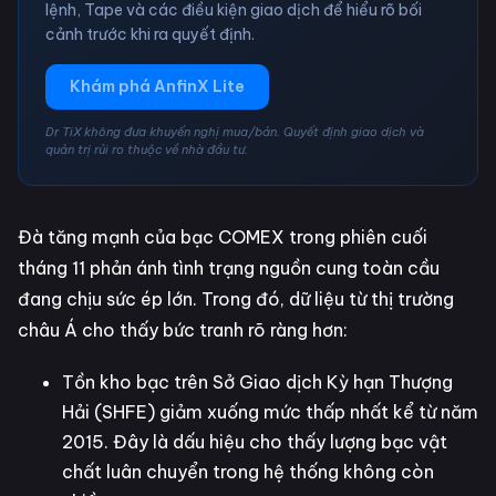
lệnh, Tape và các điều kiện giao dịch để hiểu rõ bối
cảnh trước khi ra quyết định.
Khám phá AnfinX Lite
Dr TiX không đưa khuyến nghị mua/bán. Quyết định giao dịch và
quản trị rủi ro thuộc về nhà đầu tư.
Đà tăng mạnh của bạc COMEX trong phiên cuối
tháng 11 phản ánh tình trạng nguồn cung toàn cầu
đang chịu sức ép lớn. Trong đó, dữ liệu từ thị trường
châu Á cho thấy bức tranh rõ ràng hơn:
Tồn kho bạc trên Sở Giao dịch Kỳ hạn Thượng
Hải (SHFE) giảm xuống mức thấp nhất kể từ năm
2015. Đây là dấu hiệu cho thấy lượng bạc vật
chất luân chuyển trong hệ thống không còn