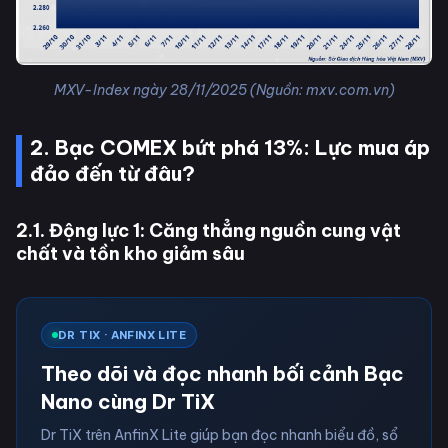
MXV-Index ngày 28/11/2025 (Nguồn: mxv.com.vn)
2. Bạc COMEX bứt phá 13%: Lực mua áp
đảo đến từ đâu?
2.1. Động lực 1: Căng thẳng nguồn cung vật
chất và tồn kho giảm sâu
DR TIX · ANFINX LITE
Theo dõi và đọc nhanh bối cảnh Bạc
Nano cùng Dr TiX
Dr TiX trên AnfinX Lite giúp bạn đọc nhanh biểu đồ, sổ