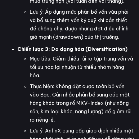
mua trung hạn (vài tuần đến vài tháng).
Lưu ý: Áp dụng mức phân bổ vốn vừa phải
và bổ sung thêm vốn ký quỹ khi cần thiết
để chống chịu được những đợt điều chỉnh
giá mạnh (drawdown) của thị trường.
Chiến lược 3: Đa dạng hóa (Diversification)
Mục tiêu: Giảm thiểu rủi ro tập trung vốn và
tối ưu hóa lợi nhuận từ nhiều nhóm hàng
hóa.
Thực hiện: Không đặt cược toàn bộ vốn
vào Bạc. Cân nhắc phân bổ sang các mặt
hàng khác trong rổ MXV-Index (như nông
sản, kim loại khác, năng lượng) để giảm rủi
ro riêng lẻ.
Lưu ý: AnfinX cung cấp giao dịch nhiều mặt
hàng phái sinh, giúp nhà đầu tư dễ dàng xây