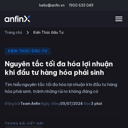
hello@anfin.vn
1900 633 049
Trang chủ
Kiến Thức Đầu Tư
KIEN-THUC-DAU-TU
Nguyên tắc tối đa hóa lợi nhuận
khi đầu tư hàng hóa phái sinh
Tìm hiểu nguyên tắc tối đa hóa lợi nhuận khi đầu tư hàng
hóa phái sinh, tránh những rủi ro không đáng có
·
·
Đăng bởi
Ngày đăng
Đọc
Team Anfin
05/07/2024
3
phút
TRONG BÀI VIẾT NÀY