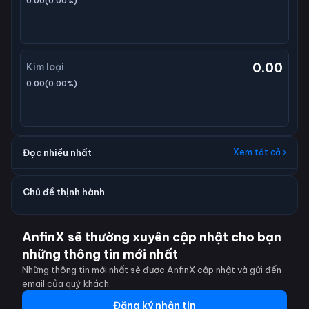
0.00
(
0.00
%)
0.00
Kim loại
0.00
(
0.00
%)
Đọc nhiều nhất
Xem tất cả ›
Chủ đề thịnh hành
AnfinX sẽ thường xuyên cập nhật cho bạn
những thông tin mới nhất
Những thông tin mới nhất sẽ được AnfinX cập nhật và gửi đến
email của quý khách.
Đăng ký nhận tin