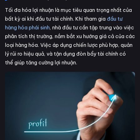
Tối đa hóa lợi nhuận là mục tiêu quan trọng nhất của
bất kỳ ai khi đầu tư tài chính. Khi tham gia
đầu tư
hàng hóa phái sinh
, nhà đầu tư cần tập trung vào việc
phân tích thị trường, nắm bắt xu hướng giá cả của các
loại hàng hóa. Việc áp dụng chiến lược phù hợp, quản
lý rủi ro hiệu quả, và tận dụng đòn bẩy tài chính có
thể giúp tăng cường lợi nhuận.