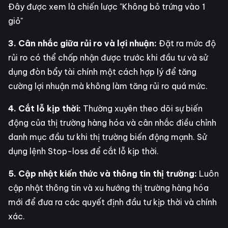
Đây được xem là chiến lược "Không bỏ trứng vào 1
giỏ"
3. Cân nhắc giữa rủi ro và lợi nhuận:
Đặt ra mức độ
rủi ro có thể chấp nhận được trước khi đầu tư và sử
dụng đòn bẩy tài chính một cách hợp lý để tăng
cường lợi nhuận mà không làm tăng rủi ro quá mức.
4. Cắt lỗ kịp thời:
Thường xuyên theo dõi sự biến
động của thị trường hàng hóa và cân nhắc điều chỉnh
danh mục đầu tư khi thị trường biến động mạnh. Sử
dụng lệnh Stop-loss để cắt lỗ kịp thời.
5. Cập nhật kiến thức và thông tin thị trường:
Luôn
cập nhật thông tin và xu hướng thị trường hàng hóa
mới để đưa ra các quyết định đầu tư kịp thời và chính
xác.