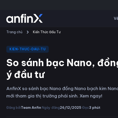
Về
Trang chủ
Kiến Thức Đầu Tư
KIEN-THUC-DAU-TU
So sánh bạc Nano, đồn
ý đầu tư
AnfinX so sánh bạc Nano đồng Nano bạch kim Nano, 
mới tham gia thị trường phái sinh. Xem ngay!
·
·
Đăng bởi
Team Anfin
Ngày đăng
26/12/2025
Đọc
3
phút