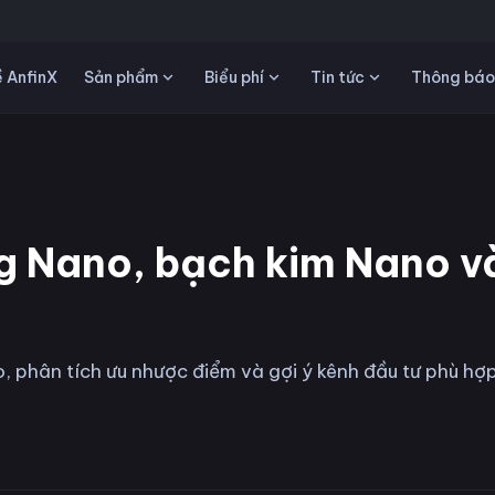
Sản phẩm
Biểu phí
Tin tức
 AnfinX
Thông báo
g Nano, bạch kim Nano v
phân tích ưu nhược điểm và gợi ý kênh đầu tư phù hợ