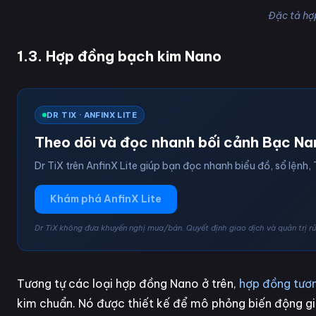
Đặc tả hợ
1.3. Hợp đồng bạch kim Nano
DR TIX · ANFINX LITE
Theo dõi và đọc nhanh bối cảnh Bạc Na
Dr TiX trên AnfinX Lite giúp bạn đọc nhanh biểu đồ, sổ lệnh, 
Khám phá AnfinX Lite
Dr TiX không đưa khuyến nghị mua/bán. Quyết định giao dịch và quản trị rủi
Tương tự các loại hợp đồng Nano ở trên,
hợp đồng tươn
kim chuẩn. Nó được thiết kế để mô phỏng biến động giá