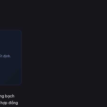
t định.
ồng bạch
c hợp đồng