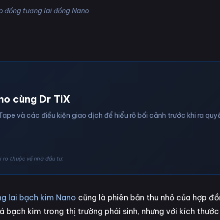
p đồng tương lai đồng Nano
no cùng Dr TiX
Tape và các điều kiện giao dịch để hiểu rõ bối cảnh trước khi ra quyế
 ro thuộc về nhà đầu tư.
g lai bạch kim Nano
cũng là phiên bản thu nhỏ của hợp đ
 bạch kim trong thị trường phái sinh, nhưng với kích thướ