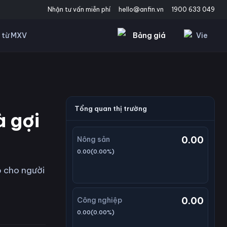
Nhận tư vấn miễn phí
hello@anfin.vn
1900 633 049
Bảng giá
Vie
 từ MXV
Tổng quan thị trường
à gợi
0.00
Nông sản
0.00
(
0.00
%)
p cho người
0.00
Công nghiệp
0.00
(
0.00
%)