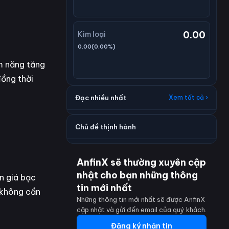
0.00
Kim loại
0.00
(
0.00
%)
ềm năng tăng
đồng thời
Đọc nhiều nhất
Xem tất cả ›
Chủ đề thịnh hành
AnfinX sẽ thường xuyên cập
nhật cho bạn những thông
n giá bạc
tin mới nhất
, không cần
Những thông tin mới nhất sẽ được AnfinX
cập nhật và gửi đến email của quý khách.
Đăng ký nhận tin