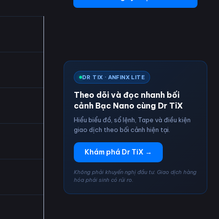
DR TIX · ANFINX LITE
Theo dõi và đọc nhanh bối
cảnh Bạc Nano cùng Dr TiX
Hiểu biểu đồ, sổ lệnh, Tape và điều kiện
giao dịch theo bối cảnh hiện tại.
Khám phá Dr TiX →
Không phải khuyến nghị đầu tư. Giao dịch hàng
hóa phái sinh có rủi ro.