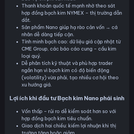
Thanh khoản quốc tế mạnh nhờ theo sát
hợp đồng bạch kim NYMEX – thị trường dẫn
dắt.
Sản phẩm Nano giúp hạ rào cản vốn → cá
nhân dễ dàng tiếp cận.
Tính minh bạch cao: dữ liệu giá cập nhật từ
CME Group, các báo cáo cung – cầu kim
loại quý.
Dễ phân tích kỹ thuật và phù hợp trader
ngắn hạn vì bạch kim có độ biến động
(volatility) vừa phải, tạo nhiều cơ hội theo
xu hướng giá.
Lợi ích khi đầu tư Bạch kim Nano phái sinh
Vốn thấp – rủi ro dễ kiểm soát hơn so với
hợp đồng bạch kim tiêu chuẩn.
Giao dịch hai chiều: kiếm lợi nhuận khi thị
trường tăng hoặc giảm.