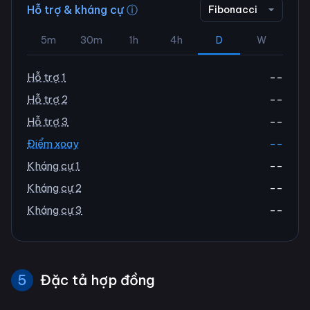
Hỗ trợ & kháng cự ⓘ
Fibonacci
5m
30m
1h
4h
D
W
Hỗ trợ 1
--
Hỗ trợ 2
--
Hỗ trợ 3
--
Điểm xoay
--
Kháng cự 1
--
Kháng cự 2
--
Kháng cự 3
--
5
Đặc tả hợp đồng