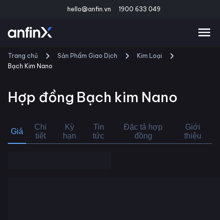
hello@anfin.vn
1900 633 049
Trang chủ
Sản Phẩm Giao Dịch
Kim Loại
Bạch Kim Nano
Hợp đồng
Bạch kim Nano
Chi
Kỳ
Tin
Đặc tả hợp
Giới
Giá
tiết
hạn
tức
đồng
thiệu