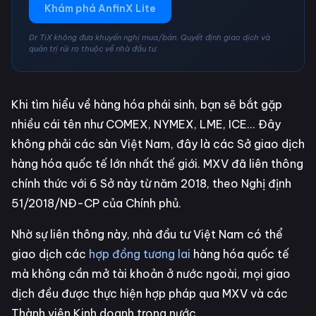
Khám phá AnfinX Lite
Dr TiX không đưa khuyến nghị mua/bán. Quyết định giao dịch và
quản trị rủi ro thuộc về nhà đầu tư.
Khi tìm hiểu về hàng hóa phái sinh, bạn sẽ bắt gặp
nhiều cái tên như COMEX, NYMEX, LME, ICE... Đây
không phải các sàn Việt Nam, đây là các Sở giao dịch
hàng hóa quốc tế lớn nhất thế giới. MXV đã liên thông
chính thức với 6 Sở này từ năm 2018, theo Nghị định
51/2018/NĐ-CP của Chính phủ.
Nhờ sự liên thông này, nhà đầu tư Việt Nam có thể
giao dịch các
hợp đồng tương lai
hàng hóa quốc tế
mà không cần mở tài khoản ở nước ngoài, mọi giao
dịch đều được thực hiện hợp pháp qua MXV và các
Thành viên Kinh doanh trong nước.