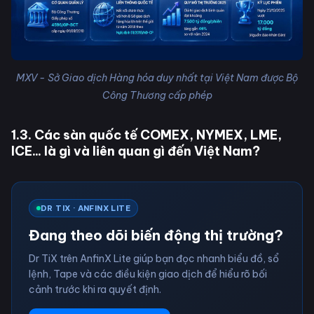
MXV - Sở Giao dịch Hàng hóa duy nhất tại Việt Nam được Bộ
Công Thương cấp phép
1.3. Các sàn quốc tế COMEX, NYMEX, LME,
ICE... là gì và liên quan gì đến Việt Nam?
DR TIX · ANFINX LITE
Đang theo dõi biến động thị trường?
Dr TiX trên AnfinX Lite giúp bạn đọc nhanh biểu đồ, sổ
lệnh, Tape và các điều kiện giao dịch để hiểu rõ bối
cảnh trước khi ra quyết định.