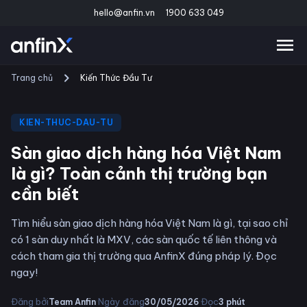
hello@anfin.vn
1900 633 049
Trang chủ
Kiến Thức Đầu Tư
KIEN-THUC-DAU-TU
Sàn giao dịch hàng hóa Việt Nam
là gì? Toàn cảnh thị trường bạn
cần biết
Tìm hiểu sàn giao dịch hàng hóa Việt Nam là gì, tại sao chỉ
có 1 sàn duy nhất là MXV, các sàn quốc tế liên thông và
cách tham gia thị trường qua AnfinX đúng pháp lý. Đọc
ngay!
·
·
Đăng bởi
Ngày đăng
Đọc
Team Anfin
30/05/2026
3
phút