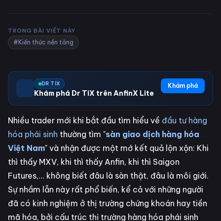
TRONG BÀI VIẾT NÀY
#Kiến thức nền tảng
DR TIX
Khám phá
Khám phá Dr TiX trên AnfinX Lite
Nhiều trader mới khi bắt đầu tìm hiểu về
đầu tư hàng
hóa phái sinh
thường tìm "
sàn giao dịch hàng hóa
Việt Nam
" và nhận được một mớ kết quả lộn xộn: Khi
thì thấy MXV, khi thì thấy Anfin, khi thì Saigon
Futures,... không biết đâu là sàn thật, đâu là môi giới.
Sự nhầm lẫn này rất phổ biến, kể cả với những người
đã có kinh nghiệm ở thị trường chứng khoán hay tiền
mã hóa, bởi cấu trúc thị trường hàng hóa phái sinh