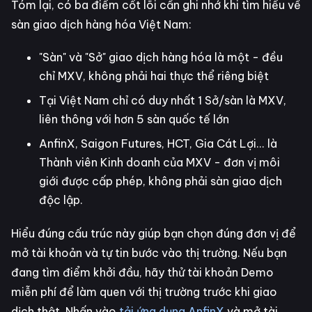
Tóm lại, có ba điểm cốt lõi cần ghi nhớ khi tìm hiểu về
sàn giao dịch hàng hóa Việt Nam:
"Sàn" và "Sở" giao dịch hàng hóa là một - đều
chỉ MXV, không phải hai thực thể riêng biệt
Tại Việt Nam chỉ có duy nhất 1 Sở/sàn là MXV,
liên thông với hơn 5 sàn quốc tế lớn
AnfinX, Saigon Futures, HCT, Gia Cát Lợi... là
Thành viên Kinh doanh của MXV - đơn vị môi
giới được cấp phép, không phải sàn giao dịch
độc lập.
Hiểu đúng cấu trúc này giúp bạn chọn đúng đơn vị để
mở tài khoản và tự tin bước vào thị trường. Nếu bạn
đang tìm điểm khởi đầu, hãy thử tài khoản Demo
miễn phí để làm quen với thị trường trước khi giao
dịch thật. Nhấn vào
tải ứng dụng AnfinX
và mở tài