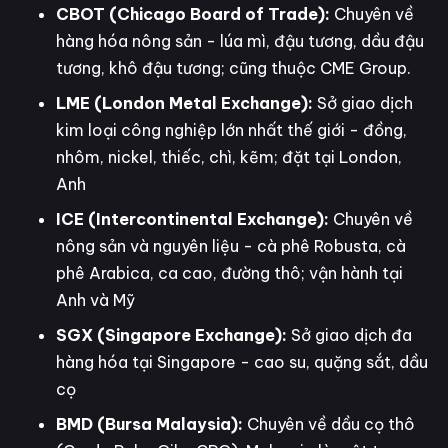
CBOT (Chicago Board of Trade):
Chuyên về
hàng hóa nông sản - lúa mì, đậu tương, dầu đậu
tương, khô đậu tương; cũng thuộc CME Group.
LME (London Metal Exchange):
Sở giao dịch
kim loại công nghiệp lớn nhất thế giới - đồng,
nhôm, nickel, thiếc, chì, kẽm; đặt tại London,
Anh
ICE (Intercontinental Exchange):
Chuyên về
nông sản và nguyên liệu - cà phê Robusta, cà
phê Arabica, ca cao, đường thô; vận hành tại
Anh và Mỹ
SGX (Singapore Exchange):
Sở giao dịch đa
hàng hóa tại Singapore - cao su, quặng sắt, dầu
cọ
BMD (Bursa Malaysia):
Chuyên về dầu cọ thô