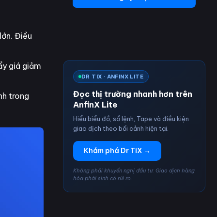
lớn. Điều
ẩy giá giảm
DR TIX · ANFINX LITE
Đọc thị trường nhanh hơn trên
nh trong
AnfinX Lite
Hiểu biểu đồ, sổ lệnh, Tape và điều kiện
giao dịch theo bối cảnh hiện tại.
Khám phá Dr TiX →
Không phải khuyến nghị đầu tư. Giao dịch hàng
hóa phái sinh có rủi ro.