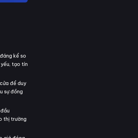
 đáng kể so
yếu, tạo tín
 cửa để duy
ếu sự đồng
 đầu
o thị trường