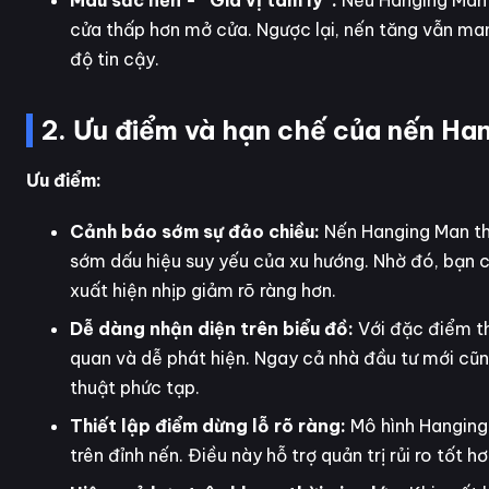
Màu sắc nến - “Gia vị tâm lý”:
Nếu Hanging Man 
cửa thấp hơn mở cửa. Ngược lại, nến tăng vẫn ma
độ tin cậy.
2. Ưu điểm và hạn chế của nến Ha
Ưu điểm:
Cảnh báo sớm sự đảo chiều:
Nến Hanging Man th
sớm dấu hiệu suy yếu của xu hướng. Nhờ đó, bạn c
xuất hiện nhịp giảm rõ ràng hơn.
Dễ dàng nhận diện trên biểu đồ:
Với đặc điểm th
quan và dễ phát hiện. Ngay cả nhà đầu tư mới cũ
thuật phức tạp.
Thiết lập điểm dừng lỗ rõ ràng:
Mô hình Hanging 
trên đỉnh nến. Điều này hỗ trợ quản trị rủi ro tốt 