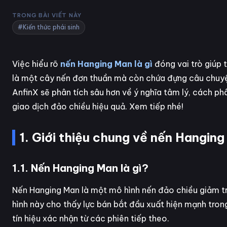
TRONG BÀI VIẾT NÀY
#Kiến thức phái sinh
Việc hiểu rõ
nến Hanging Man là gì
đóng vai trò giúp 
là một cây nến đơn thuần mà còn chứa đựng câu chuyện
AnfinX sẽ phân tích sâu hơn về ý nghĩa tâm lý, cách phâ
giao dịch đảo chiều hiệu quả. Xem tiếp nhé!
1. Giới thiệu chung về nến Hangin
1.1. Nến Hanging Man là gì?
Nến Hanging Man là một mô hình nến đảo chiều giảm 
hình này cho thấy lực bán bắt đầu xuất hiện mạnh tro
tín hiệu xác nhận từ các phiên tiếp theo.