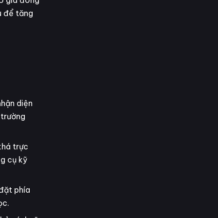
o giá đóng
u để tăng
nhận diện
 trường
khá trực
g cụ kỹ
đặt phía
ọc.