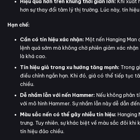
Hiệu quả hơn trên khung thời gian lớn:
Khi xuất 
hơn sự thay đổi tâm lý thị trường. Lúc này, tín hi
Hạn chế:
Cần có tín hiệu xác nhận:
Một nến Hanging Man đ
lệnh quá sớm mà không chờ phiên giảm xác nhận t
là khá cao.
Tín hiệu giả trong xu hướng tăng mạnh:
Trong g
điều chỉnh ngắn hạn. Khi đó, giá có thể tiếp tục t
chiều.
Dễ nhầm lẫn với nến Hammer:
Nếu không phân tí
với mô hình Hammer. Sự nhầm lẫn này dễ dẫn đến qu
Màu sắc nến có thể gây nhiễu tín hiệu:
Hanging 
trưng. Tuy nhiên, sự khác biệt về màu sắc đôi khi
tín hiệu đảo chiều.