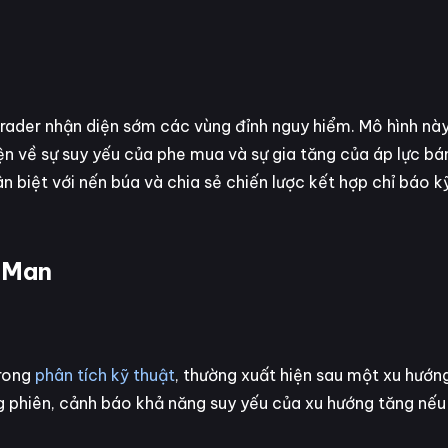
trader nhận diện sớm các vùng đỉnh nguy hiểm. Mô hình nà
 về sự suy yếu của phe mua và sự gia tăng của áp lực bá
n biệt với nến búa và chia sẻ chiến lược kết hợp chỉ báo k
g Man
trong
phân tích kỹ thuật
, thường xuất hiện sau một xu hướn
ng phiên, cảnh báo khả năng suy yếu của xu hướng tăng nế