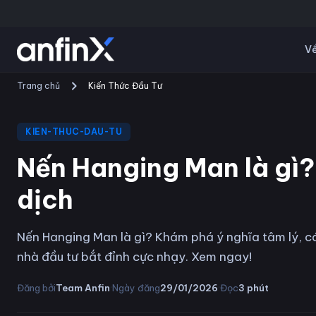
Về
Trang chủ
Kiến Thức Đầu Tư
KIEN-THUC-DAU-TU
Nến Hanging Man là gì?
dịch
Nến Hanging Man là gì? Khám phá ý nghĩa tâm lý, cá
nhà đầu tư bắt đỉnh cực nhạy. Xem ngay!
·
·
Đăng bởi
Team Anfin
Ngày đăng
29/01/2026
Đọc
3
phút