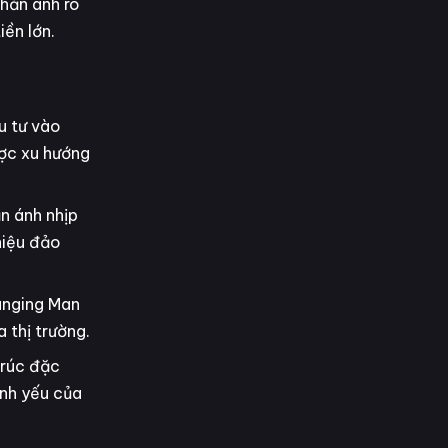
phản ánh rõ
iền lớn.
u tư vào
ược xu hướng
n ánh nhịp
 hiệu đảo
anging Man
 thị trường.
trúc đặc
ạnh yếu của