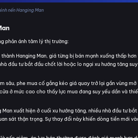
hình nến Hanging Man
Man
 phản ánh tâm lý thị trường:
h thành Hanging Man, giá từng bị bán mạnh xuống thấp hơn
à đầu tư bắt đầu chốt lời hoặc lo ngại xu hướng tăng suy 
ảm sâu, phe mua cố gắng kéo giá quay trở lại gần vùng mở
g cửa ở mức cao cho thấy lực mua đang suy yếu dần và thi
 Man xuất hiện ở cuối xu hướng tăng, nhiều nhà đầu tư bắt
uan sát thận trọng. Sự thay đổi này khiến dòng tiền mới và