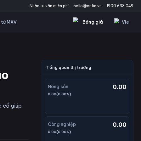
Nhận tư vấn miễn phí
hello@anfin.vn
1900 633 049
Bảng giá
Vie
 từ MXV
Tổng quan thị trường
ao
0.00
Nông sản
0.00
(
0.00
%)
o cổ giúp
0.00
Công nghiệp
0.00
(
0.00
%)