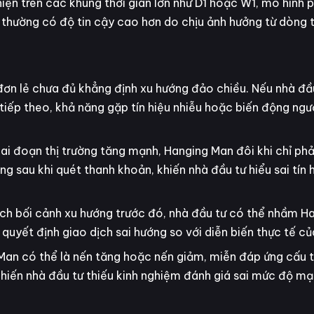
hiện trên các khung thời gian lớn như D1 hoặc W1, mô hình 
ệu thường có độ tin cậy cao hơn do chịu ảnh hưởng từ dòng t
ơn lẻ chưa đủ khẳng định xu hướng đảo chiều. Nếu nhà đầ
iếp theo, khả năng gặp tín hiệu nhiễu hoặc biến động ng
iai đoạn thị trường tăng mạnh, Hanging Man đôi khi chỉ phả
ăng sau khi quét thanh khoản, khiến nhà đầu tư hiểu sai tín
ch bối cảnh xu hướng trước đó, nhà đầu tư có thể nhầm H
yết định giao dịch sai hướng so với diễn biến thực tế của
Man có thể là nến tăng hoặc nến giảm, miễn đáp ứng cấu 
 khiến nhà đầu tư thiếu kinh nghiệm đánh giá sai mức độ m