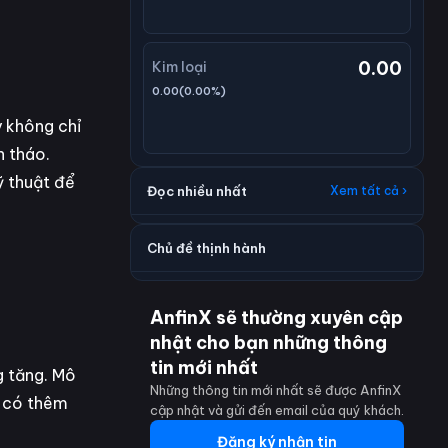
0.00
Kim loại
0.00
(
0.00
%)
y không chỉ
n tháo.
ỹ thuật để
Đọc nhiều nhất
Xem tất cả ›
Chủ đề thịnh hành
AnfinX sẽ thường xuyên cập
nhật cho bạn những thông
tin mới nhất
g tăng. Mô
Những thông tin mới nhất sẽ được AnfinX
u có thêm
cập nhật và gửi đến email của quý khách.
Đăng ký nhận tin