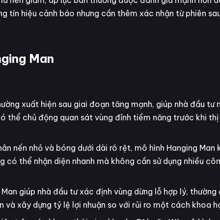
là nến giảm, áp lực bán thường được đánh giá mạnh hơn d
ng tín hiệu cảnh báo nhưng cần thêm xác nhận từ phiên sa
nging Man
ường xuất hiện sau giai đoạn tăng mạnh, giúp nhà đầu tư 
ó thể chủ động quan sát vùng đỉnh tiềm năng trước khi thị
ân nến nhỏ và bóng dưới dài rõ rệt, mô hình Hanging Man 
ng có thể nhận diện nhanh mà không cần sử dụng nhiều côn
Man giúp nhà đầu tư xác định vùng dừng lỗ hợp lý, thường 
hơn và xây dựng tỷ lệ lợi nhuận so với rủi ro một cách khoa h