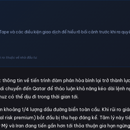
Tape và các điều kiện giao dịch để hiểu rõ bối cảnh trước khi ra quyế
 ro thuộc về nhà đầu tư.
: thông tin về tiến trình đàm phán hòa bình lại trở thành l
 di chuyển đến Qatar để thảo luận khả năng kéo dài lệnh 
uz có thể dịu đi trong thời gian tới.
 khoảng 1/4 lượng dầu đường biển toàn cầu. Khi rủi ro giá
cal risk premium) bắt đầu bị thu hẹp đáng kể. Tâm lý này t
y Mỹ và Iran đang tiến gần hơn tới thỏa thuận gia hạn ngừ