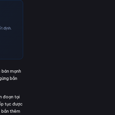
t định.
ực bán mạnh
ngừng bắn
n đoạn tại
iếp tục được
ng bắn thêm