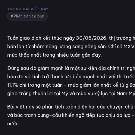
TRONG BÀI VIẾT NÀY
#Phân tích cơ bản
Tuần giao dịch kết thúc ngày 30/05/2026, thị trường hà
bán lan từ nhóm năng lượng sang nông sản. Chỉ số MXV
mức thấp nhất trong nhiều tuần gần đây.
Đứng sau đà giảm mạnh là một sự kiện địa chính trị ngh
bắn đã vô tình trở thành lực bán mạnh nhất với thị tr
11,1% chỉ trong một tuần - mức giảm lớn nhất kể từ giữ
gieo trồng thuận lợi tại Mỹ và mùa vụ kỷ lục tại Nam M
Bài viết này sẽ phân tích toàn diện hai câu chuyện chủ
và bức tranh cung–cầu khiến ngô tiếp tục chịu áp lực -
nước.