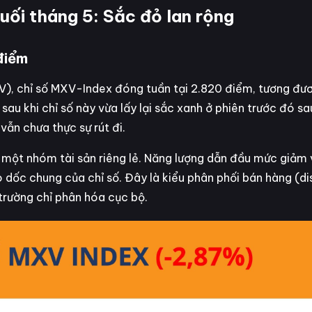
cuối tháng 5: Sắc đỏ lan rộng
điểm
V), chỉ số MXV-Index đóng tuần tại 2.820 điểm, tương đ
au khi chỉ số này vừa lấy lại sắc xanh ở phiên trước đó sa
 vẫn chưa thực sự rút đi.
ở một nhóm tài sản riêng lẻ. Năng lượng dẫn đầu mức giảm 
dốc chung của chỉ số. Đây là kiểu phân phối bán hàng (dis
 trường chỉ phân hóa cục bộ.