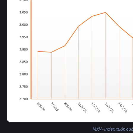
MXV-Index tuần cuố