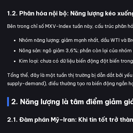
1.2. Phân hóa nội bộ: Năng lượng kéo xuốn
Bên trong chỉ số MXV-Index tuần này, cấu trúc phân hó
Nhóm năng lượng: giảm mạnh nhất, dầu WTI và Bre
Nông sản: ngô giảm 3,6%; phần còn lại của nhóm c
Kim loại: chưa có dữ liệu biến động đột biến trong
Tổng thể, đây là một tuần thị trường bị dẫn dắt bởi yế
supply-demand), điều thường tạo ra biến động ngắn h
2. Năng lượng là tâm điểm giảm giá:
2.1. Đàm phán Mỹ–Iran: Khi tin tốt trở thàn