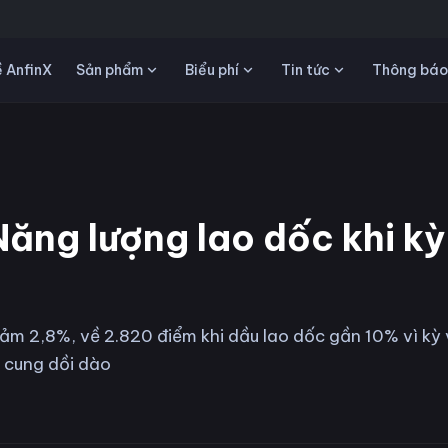
Sản phẩm
Biểu phí
Tin tức
 AnfinX
Thông báo
ăng lượng lao dốc khi kỳ
ảm 2,8%, về 2.820 điểm khi dầu lao dốc gần 10% vì kỳ
 cung dồi dào