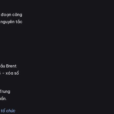
ai đoạn căng
o nguyên tắc
dầu Brent
4 - xóa sổ
 Trung
uần.
 tổ chức