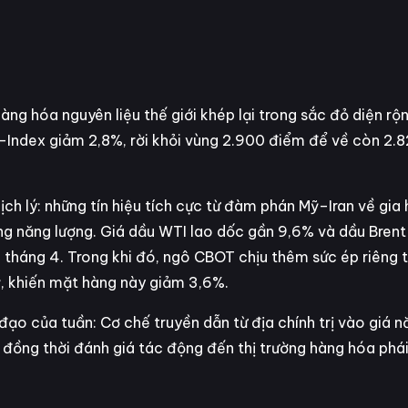
ng hóa nguyên liệu thế giới khép lại trong sắc đỏ diện rộn
-Index giảm 2,8%, rời khỏi vùng 2.900 điểm để về còn 2.
ịch lý: những tín hiệu tích cực từ đàm phán Mỹ–Iran về gia
ường năng lượng. Giá dầu WTI lao dốc gần 9,6% và dầu Bren
a tháng 4. Trong khi đó, ngô CBOT chịu thêm sức ép riêng t
ỹ, khiến mặt hàng này giảm 3,6%.
 đạo của tuần: Cơ chế truyền dẫn từ địa chính trị vào giá n
 đồng thời đánh giá tác động đến thị trường hàng hóa phái