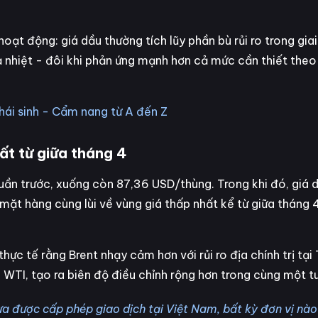
hoạt động: giá dầu thường tích lũy phần bù rủi ro trong gi
hạ nhiệt - đôi khi phản ứng mạnh hơn cả mức cần thiết the
phái sinh - Cẩm nang từ A đến Z
ất từ giữa tháng 4
ần trước, xuống còn 87,36 USD/thùng. Trong khi đó, giá 
mặt hàng cùng lùi về vùng giá thấp nhất kể từ giữa tháng 
ực tế rằng Brent nhạy cảm hơn với rủi ro địa chính trị tại
n WTI, tạo ra biên độ điều chỉnh rộng hơn trong cùng một t
a được cấp phép giao dịch tại Việt Nam, bất kỳ đơn vị nào