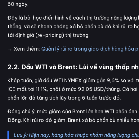
60 ngày.
Đây là bài học điển hình về cách thị trường năng lượng 
thẳng, và sẽ nhanh chóng xả bỏ phần bù đó khi rủi ro 
tái định giá (re-pricing) thị trường.
→ Xem thêm:
Quản lý rủi ro trong giao dịch hàng hóa 
2.2. Dầu WTI và Brent: Lùi về vùng thấp nh
Khép tuần, giá dầu WTI NYMEX giảm gần 9,6% so với tu
ICE mất tới 11,1%, chốt ở mức 92,05 USD/thùng. Cả hai 
phần lớn đà tăng tích lũy trong 6 tuần trước đó.
Đáng chú ý, mức giảm của Brent lớn hơn WTI phản ánh th
Đông. Khi rủi ro đó giảm, Brent xả bỏ phần bù nhiều hơ
Lưu ý: Hiện nay, hàng hóa thuộc nhóm năng lượng chư