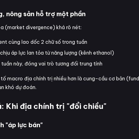
g, nông sản hỗ trợ một phần
a (market divergence) khá rõ nét:
nt cùng lao dốc 2 chữ số trong tuần
hịu áp lực lan tỏa từ năng lượng (kênh ethanol)
 tuần này, đóng vai trò tương đối trung tính
u tố macro địa chính trị nhiều hơn là cung–cầu cơ bản (fu
ạn khó dự đoán.
 Khi địa chính trị "đổi chiều"
h "áp lực bán"