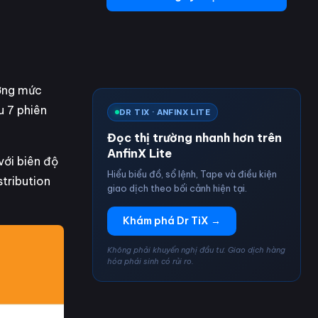
ương mức
u 7 phiên
DR TIX · ANFINX LITE
Đọc thị trường nhanh hơn trên
AnfinX Lite
với biên độ
Hiểu biểu đồ, sổ lệnh, Tape và điều kiện
tribution
giao dịch theo bối cảnh hiện tại.
Khám phá Dr TiX →
Không phải khuyến nghị đầu tư. Giao dịch hàng
hóa phái sinh có rủi ro.