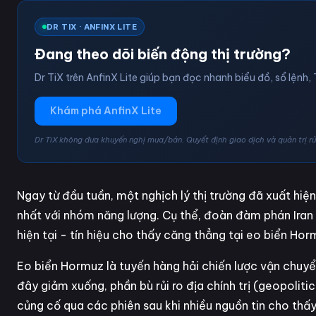
DR TIX · ANFINX LITE
Đang theo dõi biến động thị trường?
Dr TiX trên AnfinX Lite giúp bạn đọc nhanh biểu đồ, sổ lệnh, 
Khám phá AnfinX Lite
Dr TiX không đưa khuyến nghị mua/bán. Quyết định giao dịch và quản trị rủi
Ngay từ đầu tuần, một nghịch lý thị trường đã xuất hiện
nhất với nhóm năng lượng. Cụ thể, đoàn đàm phán Iran
hiện tại - tín hiệu cho thấy căng thẳng tại eo biển Horm
Eo biển Hormuz là tuyến hàng hải chiến lược vận chuyển
đây giảm xuống, phần bù rủi ro địa chính trị (geopoliti
củng cố qua các phiên sau khi nhiều nguồn tin cho thấ