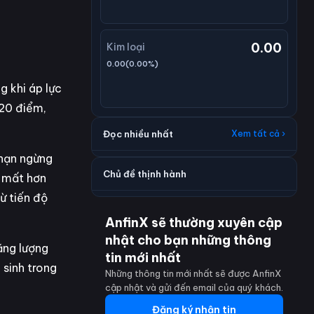
0.00
Kim loại
0.00
(
0.00
%)
g khi áp lực
820 điểm,
Đọc nhiều nhất
Xem tất cả ›
 hạn ngừng
Chủ đề thịnh hành
t mất hơn
ừ tiến độ
AnfinX sẽ thường xuyên cập
nhật cho bạn những thông
ăng lượng
tin mới nhất
 sinh trong
Những thông tin mới nhất sẽ được AnfinX
cập nhật và gửi đến email của quý khách.
Đăng ký nhận tin