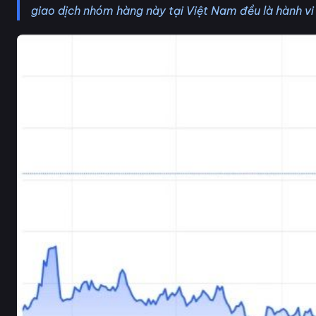
giao dịch nhóm hàng này tại Việt Nam đều là hành vi