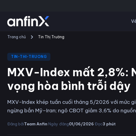
Về
Trang chủ
Tin Thị Trường
TIN-THI-TRUONG
MXV-Index mất 2,8%: N
vọng hòa bình trỗi dậy
MXV-Index khép tuần cuối tháng 5/2026 với mức gi
ngừng bắn Mỹ–Iran; ngô CBOT giảm 3,6% do nguồn
·
·
Đăng bởi
Team Anfin
Ngày đăng
01/06/2026
Đọc
3
phút