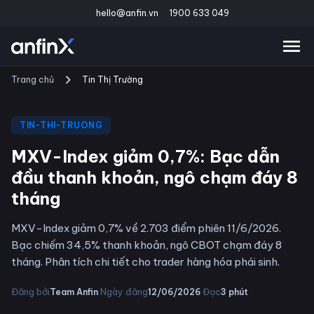
hello@anfin.vn
1900 633 049
Trang chủ
Tin Thị Trường
TIN-THI-TRUONG
MXV-Index giảm 0,7%: Bạc dẫn
đầu thanh khoản, ngô chạm đáy 8
tháng
MXV-Index giảm 0,7% về 2.703 điểm phiên 11/6/2026.
Bạc chiếm 34,5% thanh khoản, ngô CBOT chạm đáy 8
tháng. Phân tích chi tiết cho trader hàng hóa phái sinh.
·
·
Đăng bởi
Ngày đăng
Đọc
Team Anfin
12/06/2026
3
phút