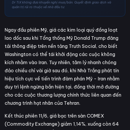
Dr TiX không đưa khuyến nghị mua/bán. Quyết định giao dịch và
quản trị rủi ro thuộc về nhà đầu tư.
Ngay đầu phiên Mỹ, giá các kim loại quý đồng loạt
lao dốc sau khi Tổng thống Mỹ Donald Trump đăng
tải thông điệp trên nền tảng Truth Social, cho biết
Washington có thể tái khởi động các cuộc không
kích nhằm vào Iran. Tuy nhiên, tâm lý nhanh chóng
đảo chiều chỉ vài giờ sau đó, khi Nhà Trắng phát tín
hiệu tích cực về tiến trình đàm phán Mỹ - Iran nhằm
duy trì lệnh ngừng bắn hiện tại, đồng thời mở đường
cho các cuộc thương lượng chính thức liên quan đến
chương trình hạt nhân của Tehran.
Kết thúc phiên 11/6, giá bạc trên sàn COMEX
(Commodity Exchange) giảm 1,14%, xuống còn 64