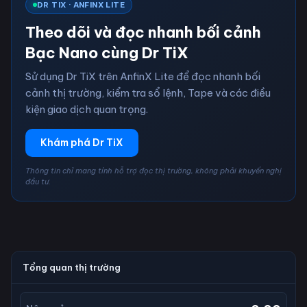
DR TIX · ANFINX LITE
Theo dõi và đọc nhanh bối cảnh
Bạc Nano cùng Dr TiX
Sử dụng Dr TiX trên AnfinX Lite để đọc nhanh bối
cảnh thị trường, kiểm tra sổ lệnh, Tape và các điều
kiện giao dịch quan trọng.
Khám phá Dr TiX
Thông tin chỉ mang tính hỗ trợ đọc thị trường, không phải khuyến nghị
đầu tư.
Tổng quan thị trường