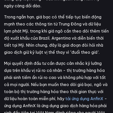
ngày càng dồi dào.
Trong ngắn hạn, giá bạc có thể tiếp tục biến động
mạnh theo các thông tin từ Trung Đông và dữ liệu
lạm phát Mỹ, trong khi giá ngô cần theo dõi thêm tiến
độ xuất khẩu của Brazil, Argentina và diễn biến thời
tiết tại Mỹ. Nhìn chung, đây là giai đoạn đòi hỏi nhà
giao dịch giữ kỷ luật vị thế thay vì "đuổi theo giá".
Mọi quyết định đầu tư cần được cân nhắc kỹ lưỡng
dựa trên khẩu vị rủi ro cá nhân - thị trường hàng hóa
phái sinh tiềm ẩn rủi ro cao và không phù hợp với tất
cả mọi người. Nếu bạn muốn theo dõi giá bạc, ngô và
toàn bộ thị trường hàng hóa theo thời gian thực với
dữ liệu hoàn toàn miễn phí, hãy
tải ứng dụng AnfinX
-
ứng dụng AnfinX là ứng dụng giao dịch hàng hóa phái
sinh đầu tiên tại Việt Nam dành riêng cho người Việt.