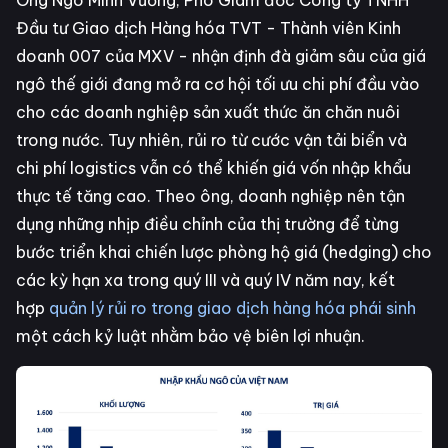
Ông Ngô Minh Vương, Phó Giám đốc Công ty TNHH
Đầu tư Giao dịch Hàng hóa TVT - Thành viên Kinh
doanh 007 của MXV - nhận định đà giảm sâu của giá
ngô thế giới đang mở ra cơ hội tối ưu chi phí đầu vào
cho các doanh nghiệp sản xuất thức ăn chăn nuôi
trong nước. Tuy nhiên, rủi ro từ cước vận tải biển và
chi phí logistics vẫn có thể khiến giá vốn nhập khẩu
thực tế tăng cao. Theo ông, doanh nghiệp nên tận
dụng những nhịp điều chỉnh của thị trường để từng
bước triển khai chiến lược phòng hộ giá (hedging) cho
các kỳ hạn xa trong quý III và quý IV năm nay, kết
hợp
quản lý rủi ro trong giao dịch hàng hóa phái sinh
một cách kỷ luật nhằm bảo vệ biên lợi nhuận.