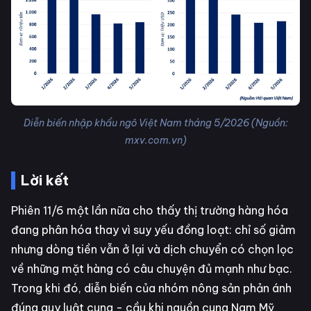
Diễn biến nhập khẩu ngô Việt Nam tháng 5/2026 (Nguồn:
mxv.com.vn)
Lời kết
Phiên 11/6 một lần nữa cho thấy thị trường hàng hóa
đang phân hóa thay vì suy yếu đồng loạt: chỉ số giảm
nhưng dòng tiền vẫn ở lại và dịch chuyển có chọn lọc
về những mặt hàng có câu chuyện đủ mạnh như bạc.
Trong khi đó, diễn biến của nhóm nông sản phản ánh
đúng quy luật cung - cầu khi nguồn cung Nam Mỹ