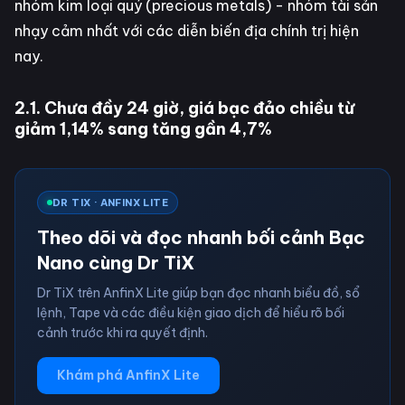
nhóm kim loại quý (precious metals) - nhóm tài sản
nhạy cảm nhất với các diễn biến địa chính trị hiện
nay.
2.1. Chưa đầy 24 giờ, giá bạc đảo chiều từ
giảm 1,14% sang tăng gần 4,7%
DR TIX · ANFINX LITE
Theo dõi và đọc nhanh bối cảnh Bạc
Nano cùng Dr TiX
Dr TiX trên AnfinX Lite giúp bạn đọc nhanh biểu đồ, sổ
lệnh, Tape và các điều kiện giao dịch để hiểu rõ bối
cảnh trước khi ra quyết định.
Khám phá AnfinX Lite