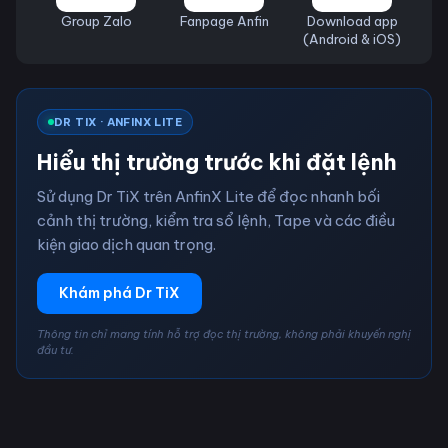
Group Zalo
Fanpage Anfin
Download app
(Android & iOS)
DR TIX · ANFINX LITE
Hiểu thị trường trước khi đặt lệnh
Sử dụng Dr TiX trên AnfinX Lite để đọc nhanh bối
cảnh thị trường, kiểm tra sổ lệnh, Tape và các điều
kiện giao dịch quan trọng.
Khám phá Dr TiX
Thông tin chỉ mang tính hỗ trợ đọc thị trường, không phải khuyến nghị
đầu tư.