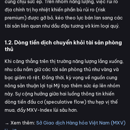
cùng chịu sức ép. Trên nhóm năng lượng, việc rủi ro
địa chính trị hạ nhiệt khiến phần bù rủi ro (risk
premium) được gỡ bỏ, kéo theo lực bán lan sang các
tài sản liên quan như dầu đậu tương và kim loại quý.
1.2. Dòng tiền dịch chuyển khỏi tài sản phòng
thủ
Khi căng thẳng trên thị trường năng lượng lắng xuống,
nhu cầu nắm giữ các tài sản phòng thủ như vàng và
bạc giảm rõ rệt. Đồng thời, kỳ vọng về nguồn cung
nông sản thuận lợi tại Mỹ tạo thêm sức ép lên nhóm
này. Sự cộng hưởng giữa hai luồng thông tin khiến
dòng tiền đầu cơ (speculative flow) thu hẹp vị thế
mua, đẩy MXV-Index lùi sâu hơn.
→ Xem thêm:
Sở Giao dịch Hàng hóa Việt Nam (MXV)