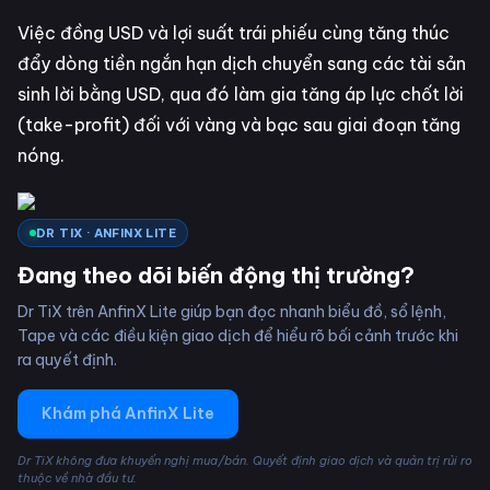
Việc đồng USD và lợi suất trái phiếu cùng tăng thúc
đẩy dòng tiền ngắn hạn dịch chuyển sang các tài sản
sinh lời bằng USD, qua đó làm gia tăng áp lực chốt lời
(take-profit) đối với vàng và bạc sau giai đoạn tăng
nóng.
DR TIX · ANFINX LITE
Đang theo dõi biến động thị trường?
Dr TiX trên AnfinX Lite giúp bạn đọc nhanh biểu đồ, sổ lệnh,
Tape và các điều kiện giao dịch để hiểu rõ bối cảnh trước khi
ra quyết định.
Khám phá AnfinX Lite
Dr TiX không đưa khuyến nghị mua/bán. Quyết định giao dịch và quản trị rủi ro
thuộc về nhà đầu tư.