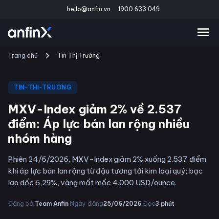
hello@anfin.vn
1900 633 049
Trang chủ
Tin Thị Trường
TIN-THI-TRUONG
MXV-Index giảm 2% về 2.537
điểm: Áp lực bán lan rộng nhiều
nhóm hàng
Phiên 24/6/2026, MXV-Index giảm 2% xuống 2.537 điểm
khi áp lực bán lan rộng từ đậu tương tới kim loại quý; bạc
lao dốc 6,29%, vàng mất mốc 4.000 USD/ounce.
·
·
Đăng bởi
Ngày đăng
Đọc
Team Anfin
25/06/2026
3
phút