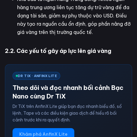
hàng trung ương liên tục tăng dự trữ vàng để đa
dạng tài sản, giảm sự phụ thuộc vào USD. Điều
này tạo ra nguồn cầu ổn định, góp phần nâng đỡ
giá vàng trên thị trường quốc tế.
2.2. Các yếu tố gây áp lực lên giá vàng
DR TIX · ANFINX LITE
Theo dõi và đọc nhanh bối cảnh Bạc
Nano cùng Dr TiX
Dr TiX trên AnfinX Lite giúp bạn đọc nhanh biểu đồ, sổ
lệnh, Tape và các điều kiện giao dịch để hiểu rõ bối
cảnh trước khi ra quyết định.
Khám phá AnfinX Lite