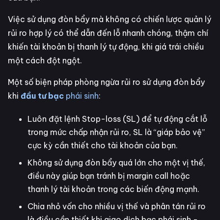
Việc sử dụng đòn bẩy mà không có chiến lược quản lý
rủi ro hợp lý có thể dẫn đến lỗ nhanh chóng, thậm chí
khiến tài khoản bị thanh lý tự động, khi giá trái chiều
một cách đột ngột.
Một số biện pháp phòng ngừa rủi ro sử dụng đòn bẩy
khi
đầu tư bạc
phái sinh
:
Luôn đặt lệnh Stop-loss (SL) để tự động cắt lỗ
trong mức chấp nhận rủi ro, SL là “giáp bảo vệ”
cực kỳ cần thiết cho tài khoản của bạn.
Không sử dụng đòn bẩy quá lớn cho một vị thế,
điều này giúp bạn tránh bị margin call hoặc
thanh lý tài khoản trong các biến động mạnh.
Chia nhỏ vốn cho nhiều vị thế và phân tán rủi ro
là điều cần thiết khi giao dịch bạc phái sinh -