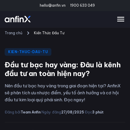
hello@anfin.vn
1900 633 049
Trang chủ
Kiến Thức Đầu Tư
KIEN-THUC-DAU-TU
Đầu tư bạc hay vàng: Đâu là kênh
đầu tư an toàn hiện nay?
Nên đầu tư bạc hay vàng trong giai đoạn hiện tại? AnfinX
sẽ phân tích ưu nhược điểm, yếu tố ảnh hưởng và cơ hội
đầu tư kim loại quý phái sinh. Đọc ngay!
·
·
Đăng bởi
Ngày đăng
Đọc
Team Anfin
27/08/2025
3
phút