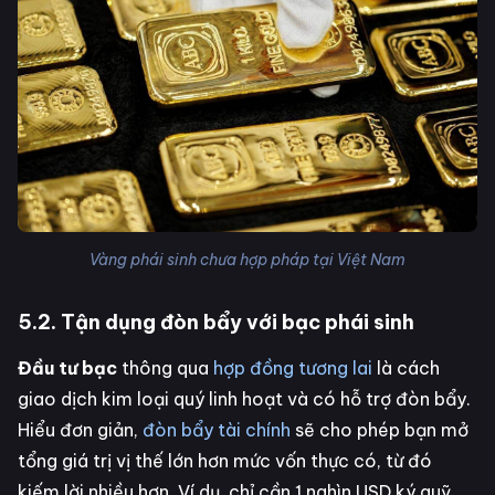
Vàng phái sinh chưa hợp pháp tại Việt Nam
5.2. Tận dụng đòn bẩy với bạc phái sinh
Đầu tư bạc
thông qua
hợp đồng tương lai
là cách
giao dịch kim loại quý linh hoạt và có hỗ trợ đòn bẩy.
Hiểu đơn giản,
đòn bẩy tài chính
sẽ cho phép bạn mở
tổng giá trị vị thế lớn hơn mức vốn thực có, từ đó
kiếm lời nhiều hơn. Ví dụ, chỉ cần 1 nghìn USD ký quỹ,