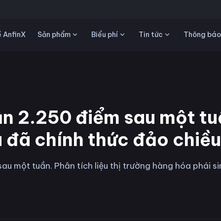
Sản phẩm
Biểu phí
Tin tức
 AnfinX
Thông báo
ận 2.250 điểm sau một t
ệu đã chính thức đảo chiề
au một tuần. Phân tích liệu thị trường hàng hóa phái si