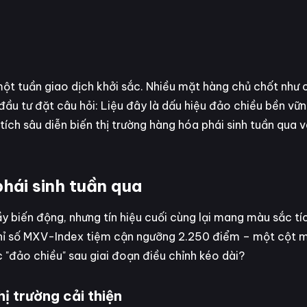
t tuần giao dịch khởi sắc. Nhiều mặt hàng chủ chốt như 
ầu tư đặt câu hỏi: Liệu đây là dấu hiệu đảo chiều bền vững
ích sâu diễn biến thị trường hàng hóa phái sinh tuần qua 
phái sinh tuần qua
y biến động, nhưng tín hiệu cuối cùng lại mang màu sắc tí
hỉ số MXV-Index tiệm cận ngưỡng 2.250 điểm – một cột 
ức "đảo chiều" sau giai đoạn điều chỉnh kéo dài?
hị trường cải thiện