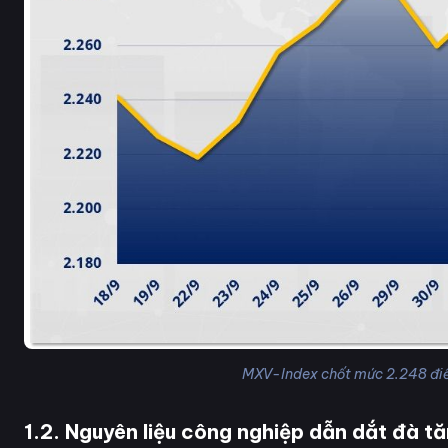
MXV-Index chốt mức 2.248 điể
1.2. Nguyên liệu công nghiệp dẫn dắt đà tă