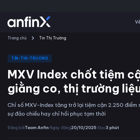
Về
Trang chủ
Tin Thị Trường
TIN-THI-TRUONG
MXV Index chốt tiệm c
giằng co, thị trường li
Chỉ số MXV-Index tăng trở lại tiệm cận 2.250 điểm s
sự đảo chiều hay chỉ hồi phục tạm thời
·
·
Đăng bởi
Team Anfin
Ngày đăng
20/10/2025
Đọc
3
phút