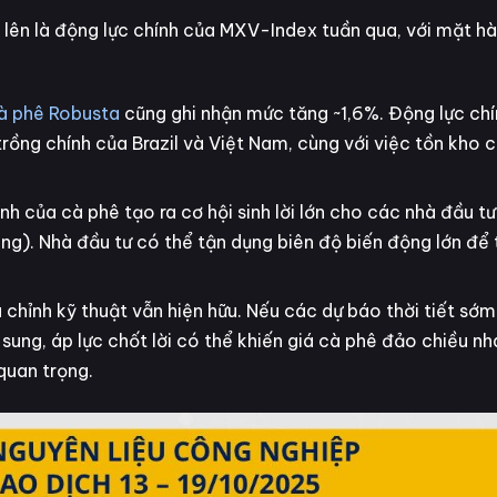
 lên là động lực chính của MXV-Index tuần qua, với mặt h
à phê Robusta
cũng ghi nhận mức tăng ~1,6%. Động lực chí
g trồng chính của Brazil và Việt Nam, cùng với việc tồn kho 
 của cà phê tạo ra cơ hội sinh lời lớn cho các nhà đầu t
Long). Nhà đầu tư có thể tận dụng biên độ biến động lớn để 
u chỉnh kỹ thuật vẫn hiện hữu. Nếu các dự báo thời tiết sớ
ung, áp lực chốt lời có thể khiến giá cà phê đảo chiều n
quan trọng.