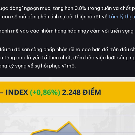
ược dòng" ngoạn mục, tăng hơn 0,8% trong tuần và chốt p
 con số mà còn phản ánh sự cải thiện rõ rệt về
tâm lý thị 
 mạnh mẽ vào các nhóm hàng hóa nhạy cảm với triển vọng 
đầu tư đã sẵn sàng chấp nhận rủi ro cao hơn để đón đầu c
ản tăng cao là yếu tố then chốt, đảm bảo việc lướt sóng n
àng kỳ vọng về sự hồi phục vĩ mô.