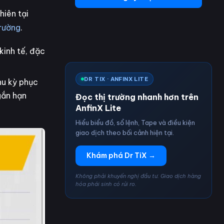
hiên tại
trường
.
kinh tế, đặc
DR TIX · ANFINX LITE
hu kỳ phục
gắn hạn
Đọc thị trường nhanh hơn trên
AnfinX Lite
Hiểu biểu đồ, sổ lệnh, Tape và điều kiện
giao dịch theo bối cảnh hiện tại.
Khám phá Dr TiX →
Không phải khuyến nghị đầu tư. Giao dịch hàng
hóa phái sinh có rủi ro.