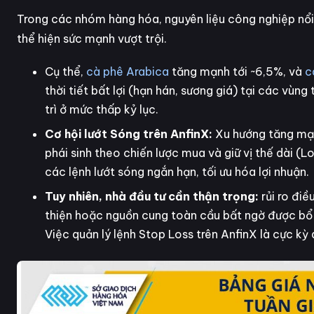
Trong các nhóm hàng hóa, nguyên liệu công nghiệp nổi
thể hiện sức mạnh vượt trội.
Cụ thể,
cà phê Arabica
tăng mạnh tới ~6,5%, và
c
thời tiết bất lợi (hạn hán, sương giá) tại các vùn
trì ở mức thấp kỷ lục.
Cơ hội lướt Sóng trên AnfinX:
Xu hướng tăng mạnh
phái sinh theo chiến lược mua và giữ vị thế dài (
các lệnh lướt sóng ngắn hạn, tối ưu hóa lợi nhuận.
Tuy nhiên, nhà đầu tư cần thận trọng:
rủi ro điề
thiện hoặc nguồn cung toàn cầu bất ngờ được bổ s
Việc quản lý lệnh Stop Loss trên AnfinX là cực kỳ 