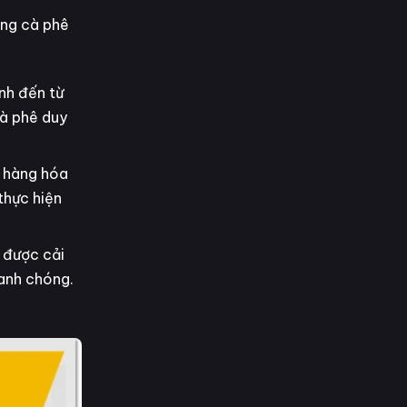
àng cà phê
nh đến từ
cà phê duy
ư hàng hóa
thực hiện
m được cải
hanh chóng.