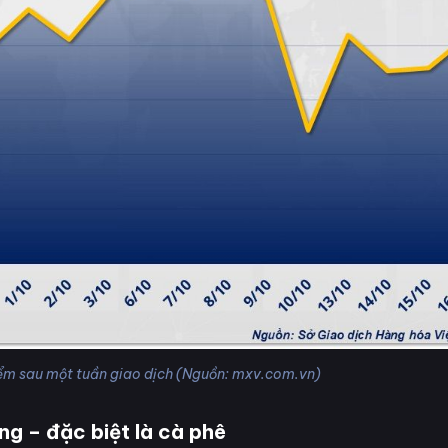
m sau một tuần giao dịch (Nguồn: mxv.com.vn)
ng – đặc biệt là cà phê