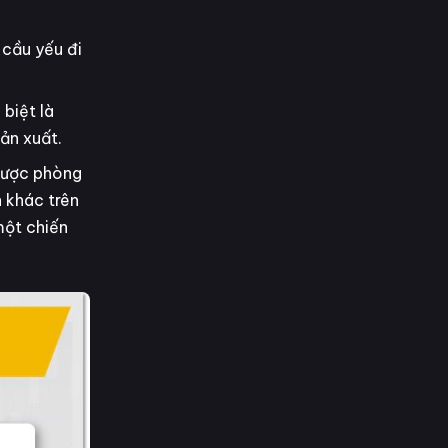
 cầu yếu đi
biệt là
ản xuất.
 lược phòng
 khác trên
một chiến