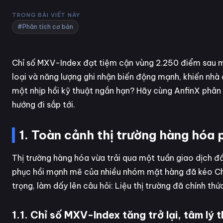
TRONG BÀI VIẾT NÀY
#Phân tích cơ bản
Chỉ số MXV-Index đạt tiệm cận vùng 2.250 điểm sau mộ
loại và năng lượng ghi nhận biến động mạnh, khiến nhà đ
một nhịp hồi kỹ thuật ngắn hạn? Hãy cùng AnfinX phân t
hướng đi sắp tới.
1. Toàn cảnh thị trường hàng hóa 
Thị trường hàng hóa vừa trải qua một tuần giao dịch đầ
phục hồi mạnh mẽ của nhiều nhóm mặt hàng đã kéo C
trọng, làm dấy lên câu hỏi: Liệu thị trường đã chính th
1.1. Chỉ số MXV-Index tăng trở lại, tâm lý t