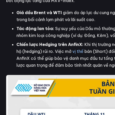
bớt động lực tăng của MXV-Index.
Giá dầu Brent và WTI
giảm do áp lực dư cung ngắ
trong bối cảnh lạm phát và lãi suất cao.
Tác động lan tỏa:
Sự suy yếu của Dầu mỏ thường 
nhóm kim loại công nghiệp (ví dụ: Đồng, Kẽm), vố
Chiến lược Hedging trên AnfinX:
Khi thị trường 
hộ (hedging) rủi ro. Việc mở
vị thế
bán (Short) đối
AnfinX có thể giúp bảo vệ danh mục đầu tư tổng t
lược quan trọng để đảm bảo tính nhất quán về ngữ 