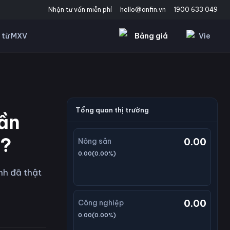
Nhận tư vấn miễn phí
hello@anfin.vn
1900 633 049
Bảng giá
Vie
 từ MXV
Tổng quan thị trường
uần
u?
0.00
Nông sản
0.00
(
0.00
%)
nh đã thật
0.00
Công nghiệp
0.00
(
0.00
%)