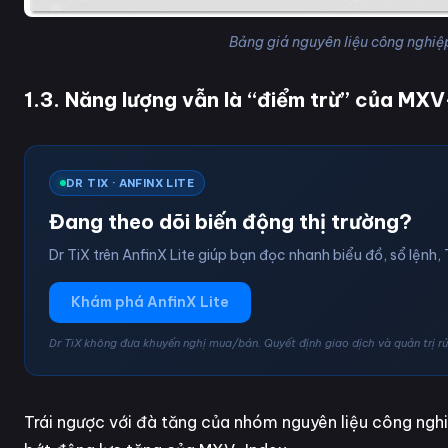
Bảng giá nguyên liệu công nghi
1.3. Năng lượng vẫn là “điểm trừ” của MXV
DR TIX · ANFINX LITE
Đang theo dõi biến động thị trường?
Dr TiX trên AnfinX Lite giúp bạn đọc nhanh biểu đồ, sổ lệnh, 
Khám phá AnfinX Lite
Dr TiX không đưa khuyến nghị mua/bán. Quyết định giao dịch và quản trị rủi
Trái ngược với đà tăng của nhóm nguyên liệu công nghiệ