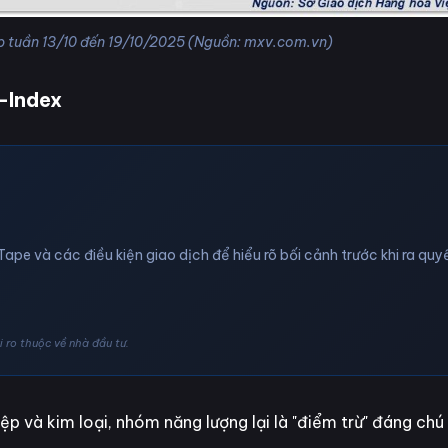
ệp tuần 13/10 đến 19/10/2025 (Nguồn: mxv.com.vn)
-Index
Tape và các điều kiện giao dịch để hiểu rõ bối cảnh trước khi ra quyế
 ro thuộc về nhà đầu tư.
p và kim loại, nhóm năng lượng lại là "điểm trừ" đáng chú