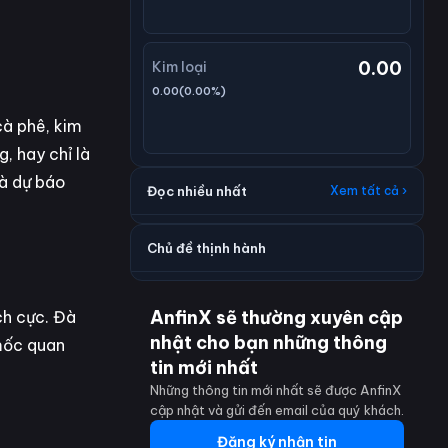
0.00
Kim loại
0.00
(
0.00
%)
cà phê, kim
, hay chỉ là
và dự báo
Đọc nhiều nhất
Xem tất cả ›
Chủ đề thịnh hành
AnfinX sẽ thường xuyên cập
ch cực. Đà
nhật cho bạn những thông
mốc quan
tin mới nhất
Những thông tin mới nhất sẽ được AnfinX
cập nhật và gửi đến email của quý khách.
Đăng ký nhận tin