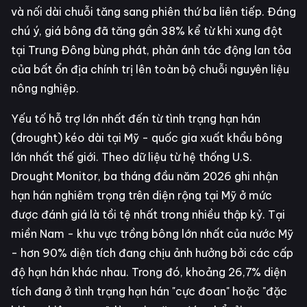
và nối dài chuỗi tăng sang phiên thứ ba liên tiếp. Đáng
chú ý, giá bông đã tăng gần 38% kể từ khi xung đột
tại Trung Đông bùng phát, phản ánh tác động lan tỏa
của bất ổn địa chính trị lên toàn bộ chuỗi nguyên liệu
nông nghiệp.
Yếu tố hỗ trợ lớn nhất đến từ tình trạng hạn hán
(drought) kéo dài tại Mỹ - quốc gia xuất khẩu bông
lớn nhất thế giới. Theo dữ liệu từ hệ thống U.S.
Drought Monitor, ba tháng đầu năm 2026 ghi nhận
hạn hán nghiêm trọng trên diện rộng tại Mỹ ở mức
được đánh giá là tồi tệ nhất trong nhiều thập kỷ. Tại
miền Nam - khu vực trồng bông lớn nhất của nước Mỹ
- hơn 90% diện tích đang chịu ảnh hưởng bởi các cấp
độ hạn hán khác nhau. Trong đó, khoảng 26,7% diện
tích đang ở tình trạng hạn hán "cực đoan" hoặc "đặc