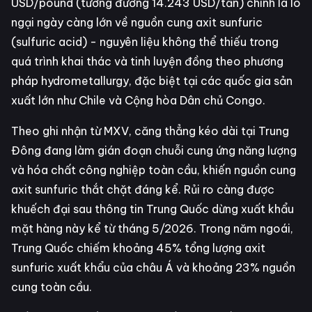
USD/pound (tương đương 14.243 USD/tấn) chính là lo
ngại ngày càng lớn về nguồn cung axit sunfuric
(sulfuric acid) - nguyên liệu không thể thiếu trong
quá trình khai thác và tinh luyện đồng theo phương
pháp hydrometallurgy, đặc biệt tại các quốc gia sản
xuất lớn như Chile và Cộng hòa Dân chủ Congo.
Theo ghi nhận từ MXV, căng thẳng kéo dài tại Trung
Đông đang làm gián đoạn chuỗi cung ứng năng lượng
và hóa chất công nghiệp toàn cầu, khiến nguồn cung
axit sunfuric thắt chặt đáng kể. Rủi ro càng được
khuếch đại sau thông tin Trung Quốc dừng xuất khẩu
mặt hàng này kể từ tháng 5/2026. Trong năm ngoái,
Trung Quốc chiếm khoảng 45% tổng lượng axit
sunfuric xuất khẩu của châu Á và khoảng 23% nguồn
cung toàn cầu.