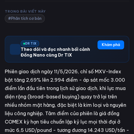
TRONG BÀI VIẾT NÀY
#Phân tích cơ bản
DR TIX
Khám phá
Theo dõi và đọc nhanh bối cảnh
Đồng Nano cùng Dr TiX
Phiên giao dịch ngày 11/5/2026, chỉ số MXV-Index
bật tăng 2,69% lên 2.994 điểm - áp sát mốc 3.000
điểm lần đầu tiên trong lịch sử giao dịch, khi lực mua
diện rộng (broad-based buying) quay trở lại trên
nhiều nhóm mặt hàng, đặc biệt là kim loại và nguyên
liệu công nghiệp. Tâm điểm của phiên là giá đồng
COMEX kỳ hạn tiêu chuẩn lập kỷ lục mọi thời đại ở
mức 6,5 USD/pound - tương đương 14.243 USD/tấn -