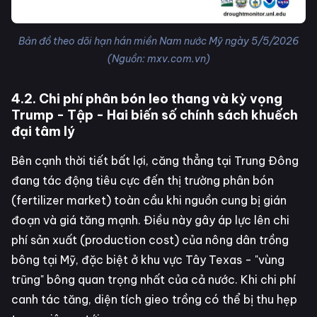
Bản đồ theo dõi hạn hán miền Nam nước Mỹ ngày 5/5/2026
(Nguồn: mxv.com.vn)
4.2. Chi phí phân bón leo thang và kỳ vọng
Trump - Tập - Hai biến số chính sách khuếch
đại tâm lý
Bên cạnh thời tiết bất lợi, căng thẳng tại Trung Đông
đang tác động tiêu cực đến thị trường phân bón
(fertilizer market) toàn cầu khi nguồn cung bị gián
đoạn và giá tăng mạnh. Điều này gây áp lực lên chi
phí sản xuất (production cost) của nông dân trồng
bông tại Mỹ, đặc biệt ở khu vực Tây Texas - "vùng
trũng" bông quan trọng nhất của cả nước. Khi chi phí
canh tác tăng, diện tích gieo trồng có thể bị thu hẹp