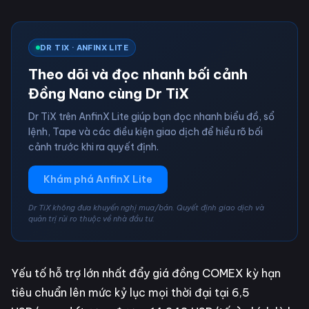
DR TIX · ANFINX LITE
Theo dõi và đọc nhanh bối cảnh
Đồng Nano cùng Dr TiX
Dr TiX trên AnfinX Lite giúp bạn đọc nhanh biểu đồ, sổ
lệnh, Tape và các điều kiện giao dịch để hiểu rõ bối
cảnh trước khi ra quyết định.
Khám phá AnfinX Lite
Dr TiX không đưa khuyến nghị mua/bán. Quyết định giao dịch và
quản trị rủi ro thuộc về nhà đầu tư.
Yếu tố hỗ trợ lớn nhất đẩy giá đồng COMEX kỳ hạn
tiêu chuẩn lên mức kỷ lục mọi thời đại tại 6,5