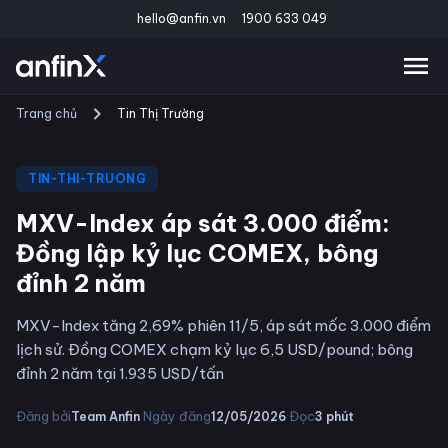
hello@anfin.vn
1900 633 049
Trang chủ
Tin Thị Trường
TIN-THI-TRUONG
MXV-Index áp sát 3.000 điểm:
Đồng lập kỷ lục COMEX, bông
đỉnh 2 năm
MXV-Index tăng 2,69% phiên 11/5, áp sát mốc 3.000 điểm
lịch sử. Đồng COMEX chạm kỷ lục 6,5 USD/pound; bông
đỉnh 2 năm tại 1.935 USD/tấn
·
·
Đăng bởi
Ngày đăng
Đọc
Team Anfin
12/05/2026
3
phút