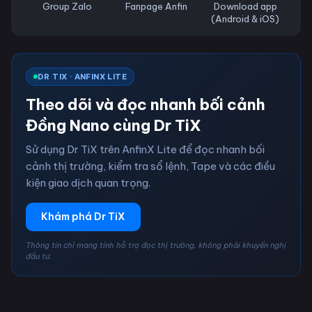
Group Zalo
Fanpage Anfin
Download app
(Android & iOS)
DR TIX · ANFINX LITE
Theo dõi và đọc nhanh bối cảnh
Đồng Nano cùng Dr TiX
Sử dụng Dr TiX trên AnfinX Lite để đọc nhanh bối
cảnh thị trường, kiểm tra sổ lệnh, Tape và các điều
kiện giao dịch quan trọng.
Khám phá Dr TiX
Thông tin chỉ mang tính hỗ trợ đọc thị trường, không phải khuyến nghị
đầu tư.