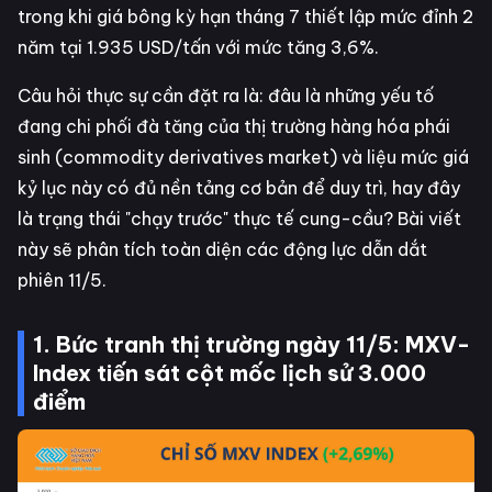
trong khi giá bông kỳ hạn tháng 7 thiết lập mức đỉnh 2
năm tại 1.935 USD/tấn với mức tăng 3,6%.
Câu hỏi thực sự cần đặt ra là: đâu là những yếu tố
đang chi phối đà tăng của thị trường hàng hóa phái
sinh (commodity derivatives market) và liệu mức giá
kỷ lục này có đủ nền tảng cơ bản để duy trì, hay đây
là trạng thái "chạy trước" thực tế cung-cầu? Bài viết
này sẽ phân tích toàn diện các động lực dẫn dắt
phiên 11/5.
1. Bức tranh thị trường ngày 11/5: MXV-
Index tiến sát cột mốc lịch sử 3.000
điểm