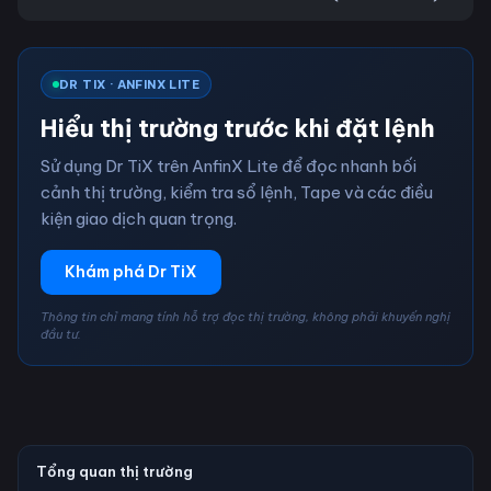
DR TIX · ANFINX LITE
Hiểu thị trường trước khi đặt lệnh
Sử dụng Dr TiX trên AnfinX Lite để đọc nhanh bối
cảnh thị trường, kiểm tra sổ lệnh, Tape và các điều
kiện giao dịch quan trọng.
Khám phá Dr TiX
Thông tin chỉ mang tính hỗ trợ đọc thị trường, không phải khuyến nghị
đầu tư.
Tổng quan thị trường