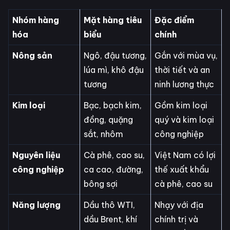
Nhóm hàng
Mặt hàng tiêu
Đặc điểm
hóa
biểu
chính
Nông sản
Ngô, đậu tương,
Gắn với mùa vụ,
lúa mì, khô đậu
thời tiết và an
tương
ninh lương thực
Kim loại
Bạc, bạch kim,
Gồm kim loại
đồng, quặng
quý và kim loại
sắt, nhôm
công nghiệp
Nguyên liệu
Cà phê, cao su,
Việt Nam có lợi
công nghiệp
ca cao, đường,
thế xuất khẩu
bông sợi
cà phê, cao su
Năng lượng
Dầu thô WTI,
Nhạy với địa
dầu Brent, khí
chính trị và