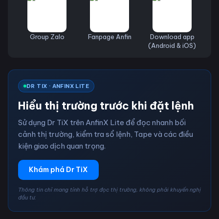
Group Zalo
Fanpage Anfin
Download app
(Android & iOS)
DR TIX · ANFINX LITE
Hiểu thị trường trước khi đặt lệnh
Sử dụng Dr TiX trên AnfinX Lite để đọc nhanh bối
cảnh thị trường, kiểm tra sổ lệnh, Tape và các điều
kiện giao dịch quan trọng.
Khám phá Dr TiX
Thông tin chỉ mang tính hỗ trợ đọc thị trường, không phải khuyến nghị
đầu tư.