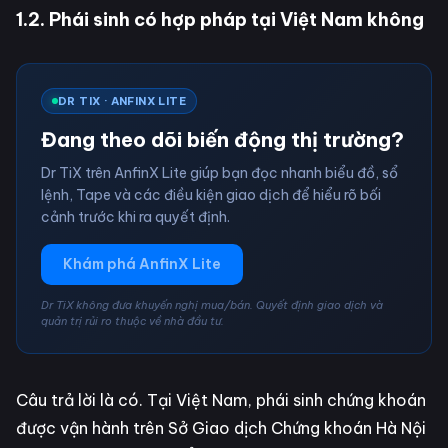
1.2. Phái sinh có hợp pháp tại Việt Nam không
DR TIX · ANFINX LITE
Đang theo dõi biến động thị trường?
Dr TiX trên AnfinX Lite giúp bạn đọc nhanh biểu đồ, sổ
lệnh, Tape và các điều kiện giao dịch để hiểu rõ bối
cảnh trước khi ra quyết định.
Khám phá AnfinX Lite
Dr TiX không đưa khuyến nghị mua/bán. Quyết định giao dịch và
quản trị rủi ro thuộc về nhà đầu tư.
Câu trả lời là có. Tại Việt Nam, phái sinh chứng khoán
được vận hành trên Sở Giao dịch Chứng khoán Hà Nội