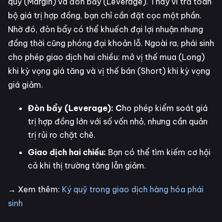
quỹ (Margin) và đòn bẩy (Leverage). Thay vì trả toàn
bộ giá trị hợp đồng, bạn chỉ cần đặt cọc một phần.
Nhờ đó, đòn bẩy có thể khuếch đại lợi nhuận nhưng
đồng thời cũng phóng đại khoản lỗ. Ngoài ra, phái sinh
cho phép giao dịch hai chiều: mở vị thế mua (Long)
khi kỳ vọng giá tăng và vị thế bán (Short) khi kỳ vọng
giá giảm.
Đòn bẩy (Leverage): C
ho phép kiểm soát giá
trị hợp đồng lớn với số vốn nhỏ, nhưng cần quản
trị rủi ro chặt chẽ.
Giao dịch hai chiều:
Bạn có thể tìm kiếm cơ hội
cả khi thị trường tăng lẫn giảm.
→ Xem thêm:
Ký quỹ trong giao dịch hàng hóa phái
sinh