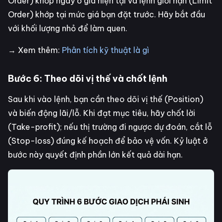
Order) khớp ngay ở giá hiện tại và lệnh giới hạn (Limit
Order) khớp tại mức giá bạn đặt trước. Hãy bắt đầu
với khối lượng nhỏ để làm quen.
→ Xem thêm:
Phân tích kỹ thuật là gì
Bước 6: Theo dõi vị thế và chốt lệnh
Sau khi vào lệnh, bạn cần theo dõi vị thế (Position)
và biến động lãi/lỗ. Khi đạt mục tiêu, hãy chốt lời
(Take-profit); nếu thị trường đi ngược dự đoán, cắt lỗ
(Stop-loss) đúng kế hoạch để bảo vệ vốn. Kỷ luật ở
bước này quyết định phần lớn kết quả dài hạn.