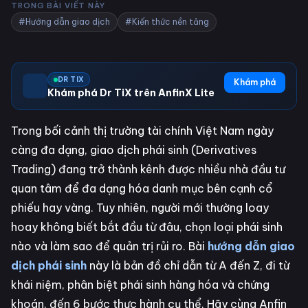
TRONG BÀI VIẾT NÀY
#Hướng dẫn giao dịch
#Kiến thức nền tảng
DR TIX
Khám phá
Khám phá Dr TiX trên AnfinX Lite
Trong bối cảnh thị trường tài chính Việt Nam ngày
càng đa dạng, giao dịch phái sinh (Derivatives
Trading) đang trở thành kênh được nhiều nhà đầu tư
quan tâm để đa dạng hóa danh mục bên cạnh cổ
phiếu hay vàng. Tuy nhiên, người mới thường loay
hoay không biết bắt đầu từ đâu, chọn loại phái sinh
nào và làm sao để quản trị rủi ro. Bài
hướng dẫn giao
dịch phái sinh
này là bản đồ chỉ dẫn từ A đến Z, đi từ
khái niệm, phân biệt phái sinh hàng hóa và chứng
khoán, đến 6 bước thực hành cụ thể. Hãy cùng Anfin