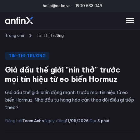
hello@anfin.vn
1900 633 049
Trang chủ
Tin Thị Trường
TIN-THI-TRUONG
Giá dầu thế giới "nín thở" trước
mọi tín hiệu từ eo biển Hormuz
Giá dầu thế giới biến động mạnh trước mọi tín hiệu từ eo
biển Hormuz. Nhà đầu tư hàng hóa cần theo dõi điều gì tiếp
theo?
·
·
Đăng bởi
Ngày đăng
Đọc
Team Anfin
11/05/2026
3
phút