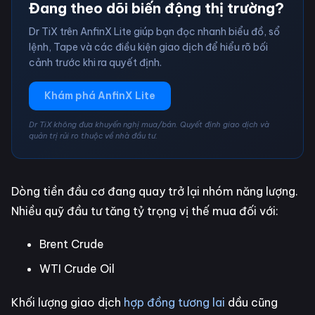
Đang theo dõi biến động thị trường?
Dr TiX trên AnfinX Lite giúp bạn đọc nhanh biểu đồ, sổ
lệnh, Tape và các điều kiện giao dịch để hiểu rõ bối
cảnh trước khi ra quyết định.
Khám phá AnfinX Lite
Dr TiX không đưa khuyến nghị mua/bán. Quyết định giao dịch và
quản trị rủi ro thuộc về nhà đầu tư.
Dòng tiền đầu cơ đang quay trở lại nhóm năng lượng.
Nhiều quỹ đầu tư tăng tỷ trọng vị thế mua đối với:
Brent Crude
WTI Crude Oil
Khối lượng giao dịch
hợp đồng tương lai
dầu cũng