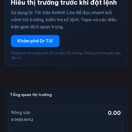
Hiểu thị trường trước khi đặt lệnh
Sử dụng Dr TiX trên AnfinX Lite để đọc nhanh bối
cảnh thị trường, kiểm tra sổ lệnh, Tape và các điều
kiện giao dịch quan trọng.
Khám phá Dr TiX
Thông tin chỉ mang tính hỗ trợ đọc thị trường, không phải khuyến nghị
đầu tư.
Tổng quan thị trường
0.00
Nông sản
0.00
(
0.00
%)