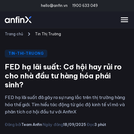
hello@anfin.vn
1900 633 049
Trang chủ
Tin Thị Trường
TIN-THI-TRUONG
FED hạ lãi suất: Cơ hội hay rủi ro
cho nhà đầu tư hàng hóa phái
sinh?
FED hạ lãi suất đã gây ra sự rung lắc trên thị trường hàng
hóa thế giới. Tìm hiểu tác động từ góc độ kinh tế vĩ mô và
phân tích cơ hội đầu tư với AnfinX
·
·
Đăng bởi
Ngày đăng
Đọc
Team Anfin
18/09/2025
3
phút