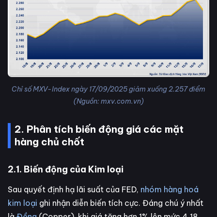
Chỉ số MXV-Index ngày 17/09/2025 giảm xuống 2.257 điểm
(Nguồn: mxv.com.vn)
2. Phân tích biến động giá các mặt
hàng chủ chốt
2.1. Biến động của Kim loại
Sau quyết định hạ lãi suất của FED,
nhóm hàng hoá
kim loại
ghi nhận diễn biến tích cực. Đáng chú ý nhất
là
Đồng
(Copper), khi giá tăng hơn 1% lên mức 4,18