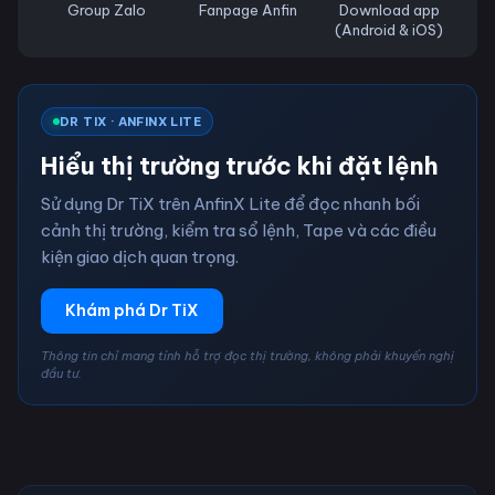
Group Zalo
Fanpage Anfin
Download app
(Android & iOS)
DR TIX · ANFINX LITE
Hiểu thị trường trước khi đặt lệnh
Sử dụng Dr TiX trên AnfinX Lite để đọc nhanh bối
cảnh thị trường, kiểm tra sổ lệnh, Tape và các điều
kiện giao dịch quan trọng.
Khám phá Dr TiX
Thông tin chỉ mang tính hỗ trợ đọc thị trường, không phải khuyến nghị
đầu tư.