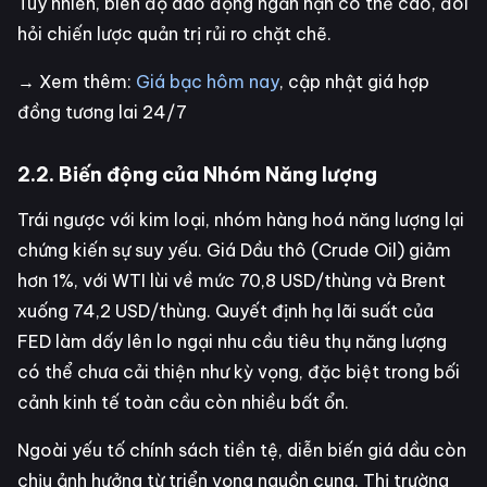
Tuy nhiên, biên độ dao động ngắn hạn có thể cao, đòi
hỏi chiến lược quản trị rủi ro chặt chẽ.
→ Xem thêm:
Giá bạc hôm nay
, cập nhật giá hợp
đồng tương lai 24/7
2.2. Biến động của Nhóm Năng lượng
Trái ngược với kim loại, nhóm hàng hoá năng lượng lại
chứng kiến sự suy yếu. Giá Dầu thô (Crude Oil) giảm
hơn 1%, với WTI lùi về mức 70,8 USD/thùng và Brent
xuống 74,2 USD/thùng. Quyết định hạ lãi suất của
FED làm dấy lên lo ngại nhu cầu tiêu thụ năng lượng
có thể chưa cải thiện như kỳ vọng, đặc biệt trong bối
cảnh kinh tế toàn cầu còn nhiều bất ổn.
Ngoài yếu tố chính sách tiền tệ, diễn biến giá dầu còn
chịu ảnh hưởng từ triển vọng nguồn cung. Thị trường