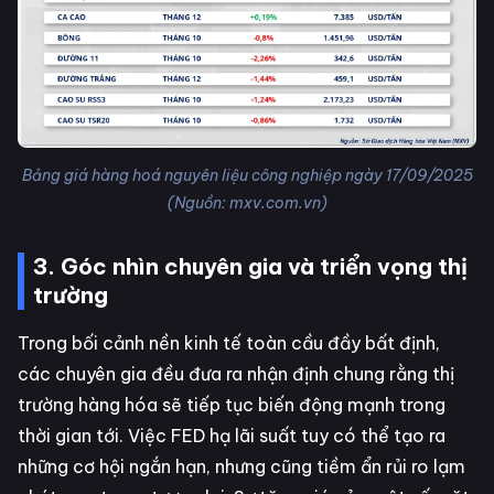
Bảng giá hàng hoá nguyên liệu công nghiệp ngày 17/09/2025
(Nguồn: mxv.com.vn)
3. Góc nhìn chuyên gia và triển vọng thị
trường
Trong bối cảnh nền kinh tế toàn cầu đầy bất định,
các chuyên gia đều đưa ra nhận định chung rằng thị
trường hàng hóa sẽ tiếp tục biến động mạnh trong
thời gian tới. Việc FED hạ lãi suất tuy có thể tạo ra
những cơ hội ngắn hạn, nhưng cũng tiềm ẩn rủi ro lạm