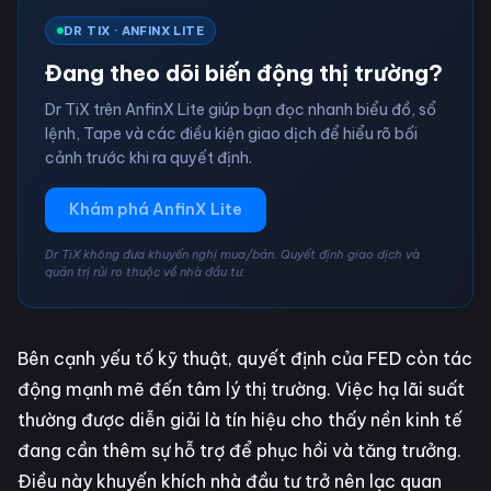
DR TIX · ANFINX LITE
Đang theo dõi biến động thị trường?
Dr TiX trên AnfinX Lite giúp bạn đọc nhanh biểu đồ, sổ
lệnh, Tape và các điều kiện giao dịch để hiểu rõ bối
cảnh trước khi ra quyết định.
Khám phá AnfinX Lite
Dr TiX không đưa khuyến nghị mua/bán. Quyết định giao dịch và
quản trị rủi ro thuộc về nhà đầu tư.
Bên cạnh yếu tố kỹ thuật, quyết định của FED còn tác
động mạnh mẽ đến tâm lý thị trường. Việc hạ lãi suất
thường được diễn giải là tín hiệu cho thấy nền kinh tế
đang cần thêm sự hỗ trợ để phục hồi và tăng trưởng.
Điều này khuyến khích nhà đầu tư trở nên lạc quan