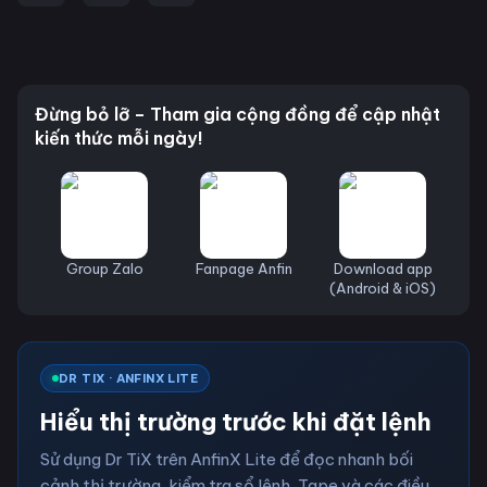
Đừng bỏ lỡ – Tham gia cộng đồng để cập nhật
kiến thức mỗi ngày!
Group Zalo
Fanpage Anfin
Download app
(Android & iOS)
DR TIX · ANFINX LITE
Hiểu thị trường trước khi đặt lệnh
Sử dụng Dr TiX trên AnfinX Lite để đọc nhanh bối
cảnh thị trường, kiểm tra sổ lệnh, Tape và các điều