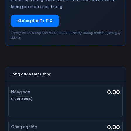
kiện giao dịch quan trọng.
Khám phá Dr TiX
Thông tin chỉ mang tính hỗ trợ đọc thị trường, không phải khuyến nghị
đầu tư.
Tổng quan thị trường
0.00
Nông sản
0.00
(
0.00
%)
0.00
Công nghiệp