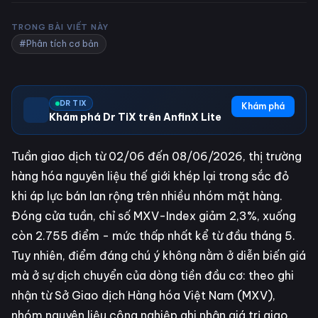
TRONG BÀI VIẾT NÀY
#Phân tích cơ bản
DR TIX
Khám phá
Khám phá Dr TiX trên AnfinX Lite
Tuần giao dịch từ 02/06 đến 08/06/2026, thị trường
hàng hóa nguyên liệu thế giới khép lại trong sắc đỏ
khi áp lực bán lan rộng trên nhiều nhóm mặt hàng.
Đóng cửa tuần, chỉ số MXV-Index giảm 2,3%, xuống
còn 2.755 điểm - mức thấp nhất kể từ đầu tháng 5.
Tuy nhiên, điểm đáng chú ý không nằm ở diễn biến giá
mà ở sự dịch chuyển của dòng tiền đầu cơ: theo ghi
nhận từ Sở Giao dịch Hàng hóa Việt Nam (MXV),
nhóm nguyên liệu công nghiệp ghi nhận giá trị giao