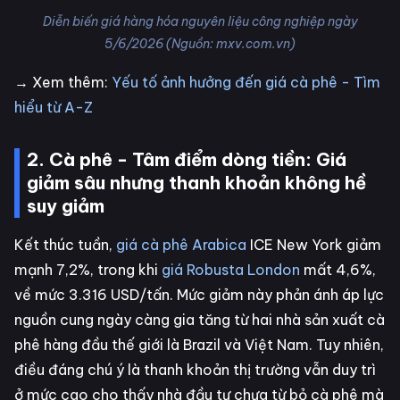
Diễn biến giá hàng hóa nguyên liệu công nghiệp ngày
5/6/2026 (Nguồn: mxv.com.vn)
→ Xem thêm:
Yếu tố ảnh hưởng đến giá cà phê - Tìm
hiểu từ A-Z
2. Cà phê - Tâm điểm dòng tiền: Giá
giảm sâu nhưng thanh khoản không hề
suy giảm
Kết thúc tuần,
giá cà phê Arabica
ICE New York giảm
mạnh 7,2%, trong khi
giá Robusta London
mất 4,6%,
về mức 3.316 USD/tấn. Mức giảm này phản ánh áp lực
nguồn cung ngày càng gia tăng từ hai nhà sản xuất cà
phê hàng đầu thế giới là Brazil và Việt Nam. Tuy nhiên,
điều đáng chú ý là thanh khoản thị trường vẫn duy trì
ở mức cao cho thấy nhà đầu tư chưa từ bỏ cà phê mà