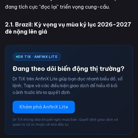
đang tích cực "đọc lại" triển vọng cung-cầu.
2.1. Brazil: Kỳ vọng vụ mùa kỷ lục 2026-2027
đè nặng lên giá
DR TIX · ANFINX LITE
Đang theo dõi biến động thị trường?
Dr TiX trên AnfinX Lite giúp bạn đọc nhanh biểu đồ, sổ
lệnh, Tape và các điều kiện giao dịch để hiểu rõ bối
cảnh trước khi ra quyết định.
Khám phá AnfinX Lite
Dr TiX không đưa khuyến nghị mua/bán. Quyết định giao dịch và
quản trị rủi ro thuộc về nhà đầu tư.