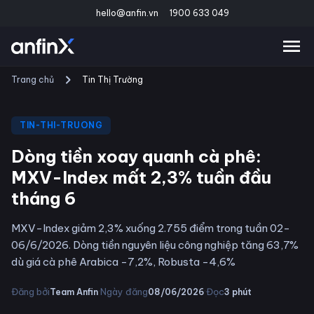
hello@anfin.vn
1900 633 049
Trang chủ
Tin Thị Trường
TIN-THI-TRUONG
Dòng tiền xoay quanh cà phê:
MXV-Index mất 2,3% tuần đầu
tháng 6
MXV-Index giảm 2,3% xuống 2.755 điểm trong tuần 02-
06/6/2026. Dòng tiền nguyên liệu công nghiệp tăng 63,7%
dù giá cà phê Arabica -7,2%, Robusta -4,6%
·
·
Đăng bởi
Ngày đăng
Đọc
Team Anfin
08/06/2026
3
phút