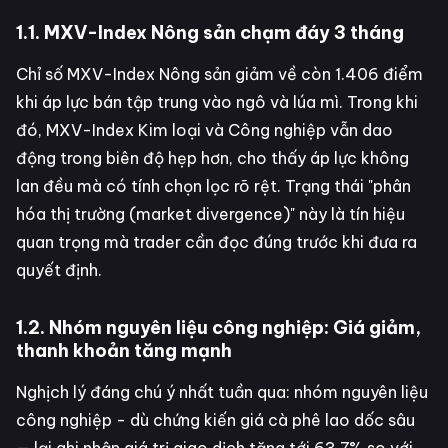
1.1. MXV-Index Nông sản chạm đáy 3 tháng
Chỉ số MXV-Index Nông sản giảm về còn 1.406 điểm
khi áp lực bán tập trung vào ngô và lúa mì. Trong khi
đó, MXV-Index Kim loại và Công nghiệp vẫn dao
động trong biên độ hẹp hơn, cho thấy áp lực không
lan đều mà có tính chọn lọc rõ rệt. Trạng thái "phân
hóa thị trường (market divergence)" này là tín hiệu
quan trọng mà trader cần đọc đúng trước khi đưa ra
quyết định.
1.2. Nhóm nguyên liệu công nghiệp: Giá giảm,
thanh khoản tăng mạnh
Nghịch lý đáng chú ý nhất tuần qua: nhóm nguyên liệu
công nghiệp - dù chứng kiến giá cà phê lao dốc sâu
— lại ghi nhận giá trị giao dịch tăng tới 63,7% so với