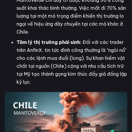
suất khai thác bình thường. Việc mất đi 70% sản
lượng tại một mỏ trọng điểm khiến thị trường lo
ngại về hiệu ứng dây chuyền tại các mỏ khác ở
Chile.
Tâm lý thị trường phái sinh:
Đối với các trader
trên AnfinX, tin tức đình công thường là "ngòi nổ"
cho các lệnh mua đuổi (long). Sự khan hiếm vật
chất tại nguồn (Chile) cộng với nhu cầu tích trữ
tại Mỹ tạo thành gọng kìm thúc đẩy giá đồng lập
kỷ lục.