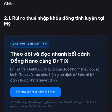
Chile.
2.1. Rủi ro thuế nhập khẩu đồng tinh luyện tại
Mỹ
DR TIX · ANFINX LITE
Theo dõi và đọc nhanh bối cảnh
Đồng Nano cùng Dr TiX
Dr TiX trên AnfinX Lite giúp bạn đọc nhanh biểu đồ, sổ
lệnh, Tape và các điều kiện giao dịch để hiểu rõ bối
cảnh trước khi ra quyết định.
Khám phá AnfinX Lite
Dr TiX không đưa khuyến nghị mua/bán. Quyết định giao dịch và
quản trị rủi ro thuộc về nhà đầu tư.