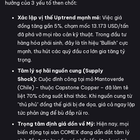
hưởng của 3 yếu tố then chốt:
Xác lập vị thế Uptrend mạnh mẽ:
Việc giá
đồng tăng gần 5%, chạm mốc 13.173 USD/tấn
đã phá vỡ mọi rào cản kỹ thuật. Trong đầu tư
hàng hóa phái sinh, đây là tín hiệu "Bullish" cực
mạnh, thu hút các quỹ đầu cơ lớn gia tăng tỷ
trọng.
Tâm lý sợ hãi nguồn cung (Supply
Shock):
Cuộc đình công tại mỏ Mantoverde
(Chile) – thuộc Capstone Copper – đã làm tê
liệt 70% công suất khai thác. Khi nguồn cung từ
"thủ phủ" đồng thế giới bị đe dọa, giá cả ngay lập
tức phản ứng để bù đắp rủi ro.
Trọng tâm định giá dồn về Mỹ:
Hiện nay, mọi
biến động tại sàn COMEX đang dẫn dắt tâm lý