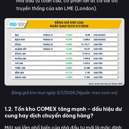
nhà đầu tư toàn cầu, có phần lấn át cả vai trò
truyền thống của sàn LME (London).
Bảng giá kim loại ngày 5/1/2026 (Nguồn: mxv.com.vn)
1.2. Tồn kho COMEX tăng mạnh – dấu hiệu dư
cung hay dịch chuyển dòng hàng?
Một sai lầm phổ biến của nhà đầu tư mới là mặc định: