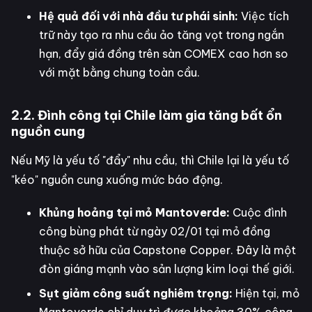
Hệ quả đối với nhà đầu tư phái sinh:
Việc tích
trữ này tạo ra nhu cầu ảo tăng vọt trong ngắn
hạn, đẩy giá đồng trên sàn COMEX cao hơn so
với mặt bằng chung toàn cầu.
2.2. Đình công tại Chile làm gia tăng bất ổn
nguồn cung
Nếu Mỹ là yếu tố "đẩy" nhu cầu, thì Chile lại là yếu tố
"kéo" nguồn cung xuống mức báo động.
Khủng hoảng tại mỏ Mantoverde:
Cuộc đình
công bùng phát từ ngày 02/01 tại mỏ đồng
thuộc sở hữu của Capstone Copper. Đây là một
đòn giáng mạnh vào sản lượng kim loại thế giới.
Sụt giảm công suất nghiêm trọng:
Hiện tại, mỏ
Mantoverde chỉ duy trì được khoảng 30% công