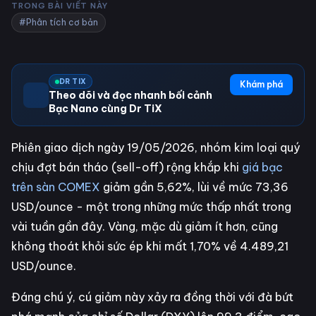
TRONG BÀI VIẾT NÀY
#Phân tích cơ bản
DR TIX
Khám phá
Theo dõi và đọc nhanh bối cảnh
Bạc Nano cùng Dr TiX
Phiên giao dịch ngày 19/05/2026, nhóm kim loại quý
chịu đợt bán tháo (sell-off) rộng khắp khi
giá bạc
trên sàn COMEX
giảm gần 5,62%, lùi về mức 73,36
USD/ounce - một trong những mức thấp nhất trong
vài tuần gần đây. Vàng, mặc dù giảm ít hơn, cũng
không thoát khỏi sức ép khi mất 1,70% về 4.489,21
USD/ounce.
Đáng chú ý, cú giảm này xảy ra đồng thời với đà bứt