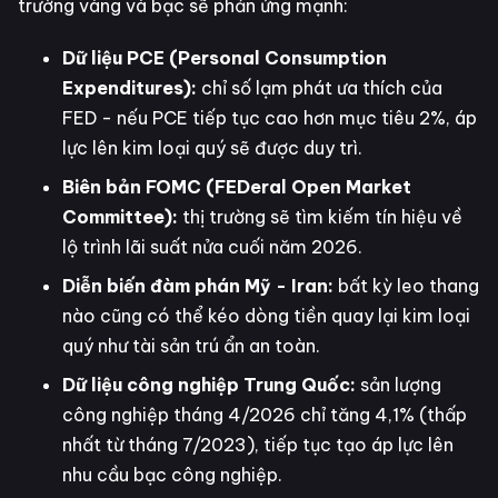
trường vàng và bạc sẽ phản ứng mạnh:
Dữ liệu PCE (Personal Consumption
Expenditures):
chỉ số lạm phát ưa thích của
FED - nếu PCE tiếp tục cao hơn mục tiêu 2%, áp
lực lên kim loại quý sẽ được duy trì.
Biên bản FOMC (FEDeral Open Market
Committee):
thị trường sẽ tìm kiếm tín hiệu về
lộ trình lãi suất nửa cuối năm 2026.
Diễn biến đàm phán Mỹ - Iran:
bất kỳ leo thang
nào cũng có thể kéo dòng tiền quay lại kim loại
quý như tài sản trú ẩn an toàn.
Dữ liệu công nghiệp Trung Quốc:
sản lượng
công nghiệp tháng 4/2026 chỉ tăng 4,1% (thấp
nhất từ tháng 7/2023), tiếp tục tạo áp lực lên
nhu cầu bạc công nghiệp.