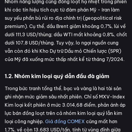
Nhóm năng lượng cũng đồng loạt hạ nhiệt trong phiên
khi các tín hiệu tích cực từ đàm phán Mỹ - Iran làm
suy yếu phần bù rủi ro địa chính trị (geopolitical risk
premium). Cụ thể, dầu Brent giảm khoảng 0,7%, lùi về
dưới 111,3 USD/thùng; dầu WTI mất khoảng 0,8%, chốt
dưới 107,8 USD/thùng. Tuy vậy, lo ngại nguồn cung
vẫn còn đó khi Kho Dự trữ Dầu mỏ Chiến lược (SPR)
của Mỹ đã xuống mức thấp nhất kể từ tháng 7/2024.
1.2. Nhóm kim loại quý dẫn đầu đà giảm
Trong bức tranh tổng thể, bạc và vàng là hai tài sản
ghi nhận mức giảm sâu nhất phiên. Chỉ số MXV-Index
Kim loại kết phiên ở mức 3.014,68 điểm, phản ánh áp
lực bán đồng loạt trên cả nhóm kim loại quý lẫn kim
loại công nghiệp.
Giá đồng COMEX
cũng mất hơn
1,7%, về còn 13.683 USD/tấn, tính từ vùng đỉnh giữa