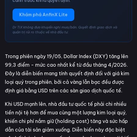
cảnh trước khi ra quyết định.
Khám phá AnfinX Lite
Dr TiX không đưa khuyến nghị mua/bán. Quyết định giao dịch và
quản trị rủi ro thuộc về nhà đầu tư.
Trong phiên ngày 19/05, Dollar Index (DXY) tăng lên
99,3 điểm - mức cao nhất kể từ đầu tháng 4/2026.
Đây là diễn biến mang tính quyết định đối với giá kim
loại quý trong phiên, bởi cả vàng lẫn bạc đều được
định giá bằng USD trên các sàn giao dịch quốc tế.
Khi USD mạnh lên, nhà đầu tư quốc tế phải chi nhiều
tiền nội tệ hơn để mua cùng một lượng kim loại quý,
khiến chi phí nắm giữ (holding cost) tăng và sức hấp
dẫn của tài sản giảm xuống. Diễn biến này đặc biệt