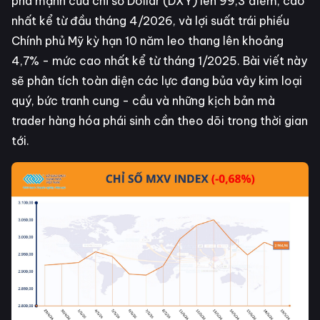
phá mạnh của chỉ số Dollar (DXY) lên 99,3 điểm, cao
nhất kể từ đầu tháng 4/2026, và lợi suất trái phiếu
Chính phủ Mỹ kỳ hạn 10 năm leo thang lên khoảng
4,7% - mức cao nhất kể từ tháng 1/2025. Bài viết này
sẽ phân tích toàn diện các lực đang bủa vây kim loại
quý, bức tranh cung - cầu và những kịch bản mà
trader hàng hóa phái sinh cần theo dõi trong thời gian
tới.