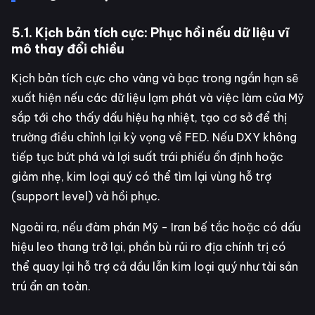
5.1. Kịch bản tích cực: Phục hồi nếu dữ liệu vĩ
mô thay đổi chiều
Kịch bản tích cực cho vàng và bạc trong ngắn hạn sẽ
xuất hiện nếu các dữ liệu lạm phát và việc làm của Mỹ
sắp tới cho thấy dấu hiệu hạ nhiệt, tạo cơ sở để thị
trường điều chỉnh lại kỳ vọng về FED. Nếu DXY không
tiếp tục bứt phá và lợi suất trái phiếu ổn định hoặc
giảm nhẹ, kim loại quý có thể tìm lại vùng hỗ trợ
(support level) và hồi phục.
Ngoài ra, nếu đàm phán Mỹ - Iran bế tắc hoặc có dấu
hiệu leo thang trở lại, phần bù rủi ro địa chính trị có
thể quay lại hỗ trợ cả dầu lẫn kim loại quý như tài sản
trú ẩn an toàn.