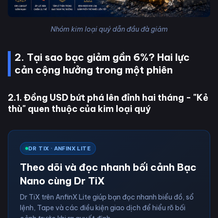
Nhóm kim loại quý dẫn đầu đà giảm
2. Tại sao bạc giảm gần 6%? Hai lực
cản cộng hưởng trong một phiên
2.1. Đồng USD bứt phá lên đỉnh hai tháng - "Kẻ
thù" quen thuộc của kim loại quý
DR TIX · ANFINX LITE
Theo dõi và đọc nhanh bối cảnh Bạc
Nano cùng Dr TiX
Dr TiX trên AnfinX Lite giúp bạn đọc nhanh biểu đồ, sổ
lệnh, Tape và các điều kiện giao dịch để hiểu rõ bối