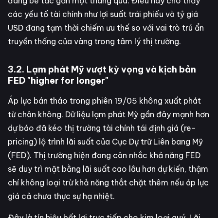
đang bế tắc gần một tháng qua. Điều này cho thấy
các yếu tố tài chính như lợi suất trái phiếu và tỷ giá
USD đang tạm thời chiếm ưu thế so với vai trò trú ẩn
truyền thống của vàng trong tâm lý thị trường.
3.2. Lạm phát Mỹ vượt kỳ vọng và kịch bản
FED "higher for longer"
Áp lực bán tháo trong phiên 19/05 không xuất phát
từ chân không. Dữ liệu lạm phát Mỹ gần đây mạnh hơn
dự báo đã kéo thị trường tài chính tái định giá (re-
pricing) lộ trình lãi suất của Cục Dự trữ Liên bang Mỹ
(FED). Thị trường hiện đang cân nhắc khả năng FED
sẽ duy trì mặt bằng lãi suất cao lâu hơn dự kiến, thậm
chí không loại trừ khả năng thắt chặt thêm nếu áp lực
giá cả chưa thực sự hạ nhiệt.
Đây là tín hiệu bất lợi trực tiếp cho kim loại quý. Lãi