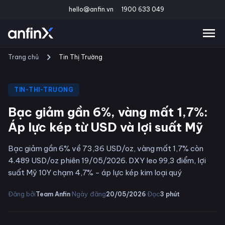
hello@anfin.vn
1900 633 049
Trang chủ
Tin Thị Trường
TIN-THI-TRUONG
Bạc giảm gần 6%, vàng mất 1,7%:
Áp lực kép từ USD và lợi suất Mỹ
Bạc giảm gần 6% về 73,36 USD/oz, vàng mất 1,7% còn
4.489 USD/oz phiên 19/05/2026. DXY leo 99,3 điểm, lợi
suất Mỹ 10Y chạm 4,7% - áp lực kép kim loại quý
·
·
Đăng bởi
Ngày đăng
Đọc
Team Anfin
20/05/2026
3
phút