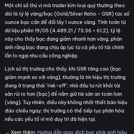
Một chỉ số thú vị mà trader kim loại quý thường theo
dõi là tỷ lệ vàng/bạc (Gold/Silver Ratio - GSR) tức số
ounce bạc cần để đổi lấy 1 ounce vàng. Tính toán từ
dữ liệu phiên 19/05 (4.489,21 / 73,36 ≈ 61,2), tỷ lệ
này cho thấy bạc đang giảm nhanh hơn vàng, phản
ánh rằng bạc đang chịu áp lực từ cả yếu tố tài chính
lẫn lo ngại nhu cầu công nghiệp.
Lịch sử thị trường cho thấy, khi GSR tăng cao (bạc
giảm mạnh so với vàng), thường là tín hiệu thị trường
đang ở trạng thái "risk-off", nhà đầu tư rút khỏi tài
sản rủi ro hơn (bạc) để nắm giữ tài sản an toàn hơn
(vàng). Tuy nhiên, điều này không nhất thiết báo hiệu
đảo chiều ngay; thị trường có thể tiếp tục phân hóa
nếu các yếu tố vĩ mô duy trì đà hiện tại.
→ Xem thêm:
Hướng dẫn giao dịch bạc phái sinh hiệu