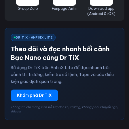
Group Zalo
Fanpage Anfin
Download app
(Android & iOS)
DR TIX · ANFINX LITE
Theo dõi và đọc nhanh bối cảnh
Bạc Nano cùng Dr TiX
Sử dụng Dr TiX trên AnfinX Lite để đọc nhanh bối
cảnh thị trường, kiểm tra sổ lệnh, Tape và các điều
kiện giao dịch quan trọng.
Khám phá Dr TiX
Thông tin chỉ mang tính hỗ trợ đọc thị trường, không phải khuyến nghị
đầu tư.