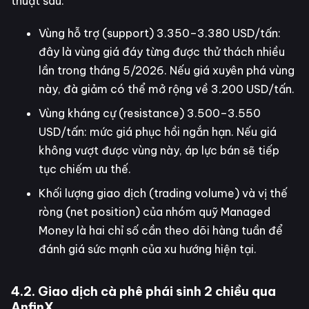
thuật sau:
Vùng hỗ trợ (support) 3.350–3.380 USD/tấn:
đây là vùng giá đáy từng được thử thách nhiều
lần trong tháng 5/2026. Nếu giá xuyên phá vùng
này, đà giảm có thể mở rộng về 3.200 USD/tấn.
Vùng kháng cự (resistance) 3.500–3.550
USD/tấn: mức giá phục hồi ngắn hạn. Nếu giá
không vượt được vùng này, áp lực bán sẽ tiếp
tục chiếm ưu thế.
Khối lượng giao dịch (trading volume) và vị thế
ròng (net position) của nhóm quỹ Managed
Money là hai chỉ số cần theo dõi hàng tuần để
đánh giá sức mạnh của xu hướng hiện tại.
4.2. Giao dịch cà phê phái sinh 2 chiều qua
AnfinX