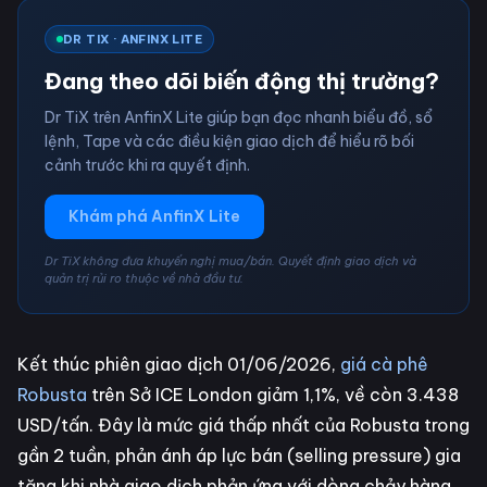
DR TIX · ANFINX LITE
Đang theo dõi biến động thị trường?
Dr TiX trên AnfinX Lite giúp bạn đọc nhanh biểu đồ, sổ
lệnh, Tape và các điều kiện giao dịch để hiểu rõ bối
cảnh trước khi ra quyết định.
Khám phá AnfinX Lite
Dr TiX không đưa khuyến nghị mua/bán. Quyết định giao dịch và
quản trị rủi ro thuộc về nhà đầu tư.
Kết thúc phiên giao dịch 01/06/2026,
giá cà phê
Robusta
trên Sở ICE London giảm 1,1%, về còn 3.438
USD/tấn. Đây là mức giá thấp nhất của Robusta trong
gần 2 tuần, phản ánh áp lực bán (selling pressure) gia
tăng khi nhà giao dịch phản ứng với dòng chảy hàng