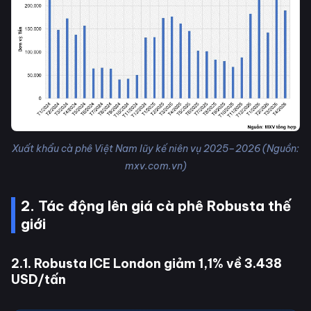
Xuất khẩu cà phê Việt Nam lũy kế niên vụ 2025–2026 (Nguồn:
mxv.com.vn)
2. Tác động lên giá cà phê Robusta thế
giới
2.1. Robusta ICE London giảm 1,1% về 3.438
USD/tấn