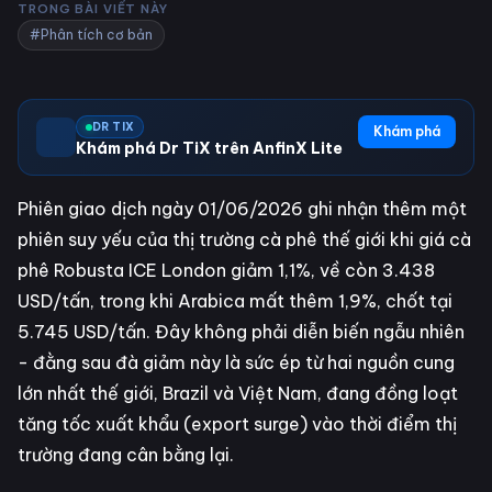
TRONG BÀI VIẾT NÀY
#Phân tích cơ bản
DR TIX
Khám phá
Khám phá Dr TiX trên AnfinX Lite
Phiên giao dịch ngày 01/06/2026 ghi nhận thêm một
phiên suy yếu của thị trường cà phê thế giới khi giá cà
phê Robusta ICE London giảm 1,1%, về còn 3.438
USD/tấn, trong khi Arabica mất thêm 1,9%, chốt tại
5.745 USD/tấn. Đây không phải diễn biến ngẫu nhiên
- đằng sau đà giảm này là sức ép từ hai nguồn cung
lớn nhất thế giới, Brazil và Việt Nam, đang đồng loạt
tăng tốc xuất khẩu (export surge) vào thời điểm thị
trường đang cân bằng lại.