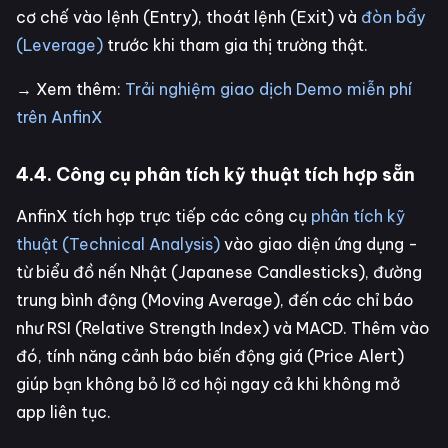
cơ chế vào lệnh (Entry), thoát lệnh (Exit) và
đòn bẩy
(Leverage)
trước khi tham gia thị trường thật.
→ Xem thêm:
Trải nghiệm giao dịch Demo miễn phí
trên AnfinX
4.4. Công cụ phân tích kỹ thuật tích hợp sẵn
AnfinX tích hợp trực tiếp các công cụ
phân tích kỹ
thuật (Technical Analysis)
vào giao diện ứng dụng -
từ biểu đồ nến Nhật (Japanese Candlesticks), đường
trung bình động (Moving Average), đến các chỉ báo
như RSI (Relative Strength Index) và MACD. Thêm vào
đó, tính năng cảnh báo biến động giá (Price Alert)
giúp bạn không bỏ lỡ cơ hội ngay cả khi không mở
app liên tục.