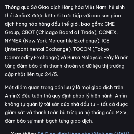
Thông qua Sở Giao dịch Hàng hóa Việt Nam, hệ sinh
thái AnfinX được kết nối trực tiếp với các sàn giao
dịch hàng hóa hàng đầu thế giới, bao gồm: CME
Group, CBOT (Chicago Board of Trade), COMEX,
NYMEX (New York Mercantile Exchange), ICE
(Intercontinental Exchange), TOCOM (Tokyo
Commodity Exchange) và Bursa Malaysia. Đây là nền
tảng đảm bảo tính thanh khoản và dữ liệu thị trường
cập nhật liên tục 24/5.
Một điểm quan trọng cần lưu ý là mọi giao dịch trên
AnfinX đều tuân thủ quy định pháp lý hiện hành. Anfin
không tự quản lý tài sản của nhà đầu tư - tất cả được
giám sát và thanh toán bù trừ qua hệ thống của MXV,
đảm bảo sự minh bạch từng giao dịch.
→ Xem thêm:
Sở Giao dịch Hàng hóa Việt Nam (MXV)