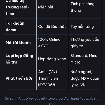
Dữ liệu thị
Tính phí hàng
trường real-
Miễn phí
tháng
time
Tài khoản
Có, dữ liệu thật
Tùy nền tảng
demo
100% Online,
Thường yêu cầu
Mở tài khoản
eKYC
giấy tờ
Loại hợp đồng
Standard, Mini,
Hợp đồng Nano
hỗ trợ
Micro
Anfin (VN) -
Nước ngoài,
Phát triển bởi
Thành viên
được MXV quản
MXV 068
lý tại VN
So sánh AnfinX với các nền tảng giao dịch hàng hóa phái sinh
khác