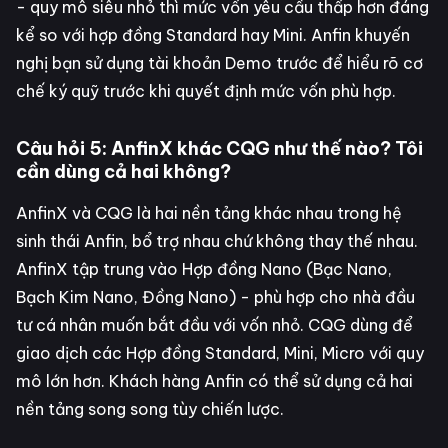
- quy mô siêu nhỏ thì mức vốn yêu cầu thấp hơn đáng
kể so với hợp đồng Standard hay Mini. Anfin khuyến
nghị bạn sử dụng tài khoản Demo trước để hiểu rõ cơ
chế ký quỹ trước khi quyết định mức vốn phù hợp.
Câu hỏi 5: AnfinX khác CQG như thế nào? Tôi
cần dùng cả hai không?
AnfinX và CQG là hai nền tảng khác nhau trong hệ
sinh thái Anfin, bổ trợ nhau chứ không thay thế nhau.
AnfinX tập trung vào Hợp đồng Nano (Bạc Nano,
Bạch Kim Nano, Đồng Nano) - phù hợp cho nhà đầu
tư cá nhân muốn bắt đầu với vốn nhỏ. CQG dùng để
giao dịch các Hợp đồng Standard, Mini, Micro với quy
mô lớn hơn. Khách hàng Anfin có thể sử dụng cả hai
nền tảng song song tùy chiến lược.