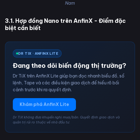
Nam
3.1. Hợp đồng Nano trên AnfinX - Điểm đặc
biệt cần biết
DR TIX · ANFINX LITE
Đang theo dõi biến động thị trường?
Dr TiX trên AnfinX Lite giúp bạn đọc nhanh biểu đồ, sổ
lệnh, Tape và các điều kiện giao dịch để hiểu rõ bối
cảnh trước khi ra quyết định.
Khám phá AnfinX Lite
Dr TiX không đưa khuyến nghị mua/bán. Quyết định giao dịch và
quản trị rủi ro thuộc về nhà đầu tư.