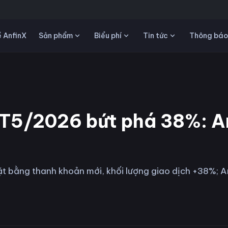
Sản phẩm
Biểu phí
Tin tức
 AnfinX
Thông báo
T5/2026 bứt phá 38%: A
t bằng thanh khoản mới, khối lượng giao dịch +38%; 