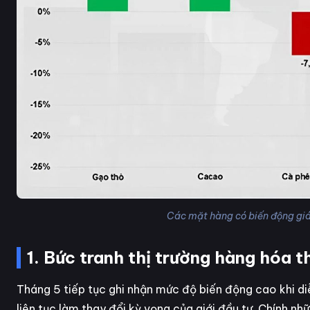
Các mặt hàng có biến động gi
1. Bức tranh thị trường hàng hóa 
Tháng 5 tiếp tục ghi nhận mức độ biến động cao khi diễn
liên tục làm thay đổi kỳ vọng của giới đầu tư. Chính n