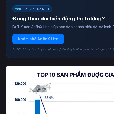
DR TIX · ANFINX LITE
Đang theo dõi biến động thị trường?
Dr TiX trên AnfinX Lite giúp bạn đọc nhanh biểu đồ, sổ lệnh, 
Khám phá AnfinX Lite
Dr TiX không đưa khuyến nghị mua/bán. Quyết định giao dịch và quản trị rủi