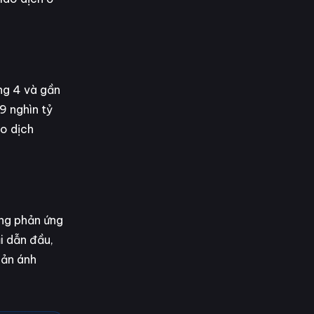
ng 4 và gần
9 nghìn tỷ
ao dịch
ăng phản ứng
i dẫn đầu,
hản ánh