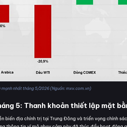
á mạnh nhất tháng 5/2026 (Nguồn: mxv.com.vn)
tháng 5: Thanh khoản thiết lập mặt b
 biến địa chính trị tại Trung Đông và triển vọng chính sác
hững thông tin vĩ mô nhạy cảm này đã thúc đẩy hoạt động g