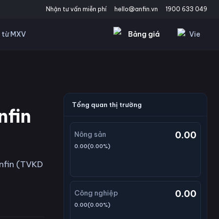
Nhận tư vấn miễn phí
hello@anfin.vn
1900 633 049
Bảng giá
Vie
 từ MXV
Tổng quan thị trường
nfin
0.00
Nông sản
0.00
(
0.00
%)
Anfin (TVKD
0.00
Công nghiệp
0.00
(
0.00
%)