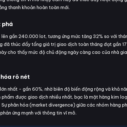
ằng thanh khoản hoàn toàn mới.
t phá
ăng lên gần 240.000 lot, tương ứng mức tăng 32% so với thá
 đã thúc đẩy tổng giá trị giao dịch toàn tháng đạt gần 17
iến này cho thấy mức độ chủ động ngày càng cao của nhà gi
 hóa rõ nét
 lớn nhất - gần 60%, nhờ biên độ biến động rộng và khả n
ản phẩm được giao dịch nhiều nhất, bạc là mặt hàng kim loạ
p. Sự phân hóa (market divergence) giữa các nhóm hàng p
 phản ứng mạnh với thông tin vĩ mô.