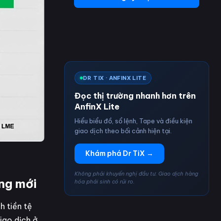
DR TIX · ANFINX LITE
Đọc thị trường nhanh hơn trên
AnfinX Lite
Hiểu biểu đồ, sổ lệnh, Tape và điều kiện
giao dịch theo bối cảnh hiện tại.
Khám phá Dr TiX →
Không phải khuyến nghị đầu tư. Giao dịch hàng
ằng mới
hóa phái sinh có rủi ro.
h tiền tệ
iao dịch ở