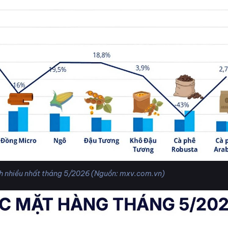
h nhiều nhất tháng 5/2026 (Nguồn: mxv.com.vn)