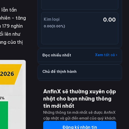
 lẫn tần
phiên - tăng
0.00
Kim loại
 179 nghìn
0.00
(
0.00
%)
i lên như
ung của thị
Đọc nhiều nhất
Xem tất cả ›
Chủ đề thịnh hành
AnfinX sẽ thường xuyên cập
nhật cho bạn những thông
tin mới nhất
Những thông tin mới nhất sẽ được AnfinX
cập nhật và gửi đến email của quý khách.
Đăng ký nhận tin