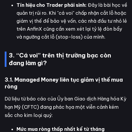
Tín hiệu cho Trader phái sinh:
Đây là bài học về
quản trị rủi ro. Khi "cá voi" chấp nhận cắt lỗ hoặc
giảm vị thế để bảo vệ vốn, các nhà đầu tư nhỏ lẻ
trên AnfinX cũng cần xem xét lại tỷ lệ đòn bẩy
và ngưỡng cắt lỗ (stop-loss) của mình.
3. “Cá voi” trên thị trường bạc còn
đang làm gì?
3.1. Managed Money liên tục giảm vị thế mua
ròng
Dữ liệu từ báo cáo của Ủy ban Giao dịch Hàng hóa Kỳ
hạn Mỹ (CFTC) đang phác họa một viễn cảnh kém
sắc cho kim loại quý:
Mức mua ròng thấp nhất kể từ tháng