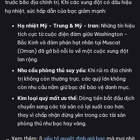
trước bão địa chính trị. Khi các xung đột có dấu hiệu
hạ nhiệt, sức hấp dẫn của bạc giảm mạnh:
Hạ nhiệt Mỹ - Trung & Mỹ - Iran:
Những tín hiệu
tích cực từ cuộc điện đàm giữa Washington -
Bắc Kinh và đàm phán hạt nhân tại Muscat
(Oman) đã gỡ bỏ nỗi lo về một cuộc xung đột
lan rộng.
Nhu cầu phòng thủ suy yếu:
Khi rủi ro địa chính
trị không còn thường trực, các quỹ lớn không
còn nhu cầu nắm giữ bạc để bảo vệ danh mục.
Kim loại quý mất ưu thế:
Dòng tiền bắt đầu dịch
chuyển sang các tài sản có lợi suất cao hơn,
thay vì chấp nhận đứng yên trong các tài sản
phòng thủ như bạc hay vàng.
→ Xem thêm: 5
yếu tố quyết định giá bạc
mà mọi nhà