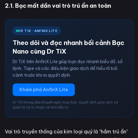
2.1. Bạc mất dần vai trò trú ẩn an toàn
DR TIX · ANFINX LITE
Theo dõi và đọc nhanh bối cảnh Bạc
Nano cùng Dr TiX
Dr TiX trên AnfinX Lite giúp bạn đọc nhanh biểu đồ, sổ
lệnh, Tape và các điều kiện giao dịch để hiểu rõ bối
cảnh trước khi ra quyết định.
Khám phá AnfinX Lite
Dr TiX không đưa khuyến nghị mua/bán. Quyết định giao dịch và
quản trị rủi ro thuộc về nhà đầu tư.
Vai trò truyền thống của kim loại quý là "hầm trú ẩn"