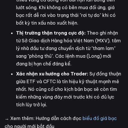
lướt sóng. Khi không có bên mua đối ứng, giá
bạc rất dễ rơi vào trạng thái "rơi tự do" khi có
bất kỳ tin xấu nào xuất hiện.
Thị trường thận trọng cực độ:
Theo ghi nhận
từ Sở Giao dịch Hàng hóa Việt Nam (MXV), tâm
lý nhà đầu tư đang chuyển dịch từ "tham lam"
sang "phòng thủ". Các lệnh mua (Long) mới
đang bị hạn chế đáng kể.
Xác nhận xu hướng cho Trader:
Sự đồng thuận
giữa ETF và CFTC là tín hiệu kỹ thuật mạnh mẽ
nhất. Nó củng cố cho kịch bản bạc sẽ còn tìm
kiếm những vùng đáy mới trước khi có đủ lực
tích lũy trở lại.
→ Xem thêm: Hướng dẫn cách đọc
biểu đồ giá bạc
cho người mới bắt đầu