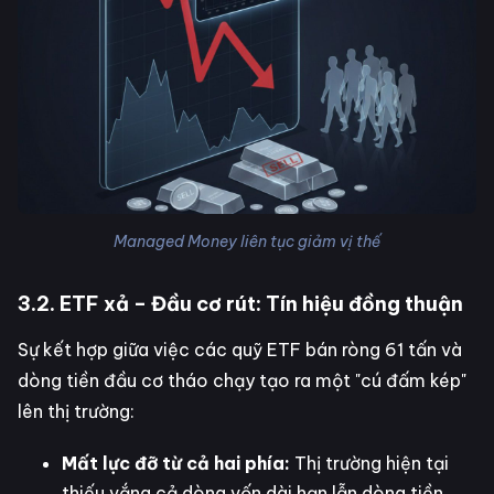
Managed Money liên tục giảm vị thế
3.2. ETF xả – Đầu cơ rút: Tín hiệu đồng thuận
Sự kết hợp giữa việc các quỹ ETF bán ròng 61 tấn và
dòng tiền đầu cơ tháo chạy tạo ra một "cú đấm kép"
lên thị trường:
Mất lực đỡ từ cả hai phía:
Thị trường hiện tại
thiếu vắng cả dòng vốn dài hạn lẫn dòng tiền