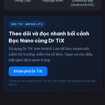
Group Zalo
Fanpage Anfin
Download app
(Android & iOS)
DR TIX · ANFINX LITE
Theo dõi và đọc nhanh bối cảnh
Bạc Nano cùng Dr TiX
Sử dụng Dr TiX trên AnfinX Lite để đọc nhanh bối
cảnh thị trường, kiểm tra sổ lệnh, Tape và các điều
kiện giao dịch quan trọng.
Khám phá Dr TiX
Thông tin chỉ mang tính hỗ trợ đọc thị trường, không phải khuyến nghị
đầu tư.