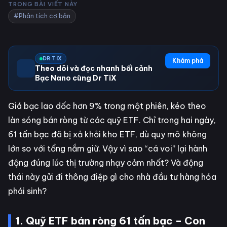
TRONG BÀI VIẾT NÀY
#Phân tích cơ bản
DR TIX
Khám phá
Theo dõi và đọc nhanh bối cảnh
Bạc Nano cùng Dr TiX
Giá bạc lao dốc hơn 9% trong một phiên, kéo theo
làn sóng bán ròng từ các quỹ ETF. Chỉ trong hai ngày,
61 tấn bạc đã bị xả khỏi kho ETF, dù quy mô không
lớn so với tổng nắm giữ. Vậy vì sao “cá voi” lại hành
động đúng lúc thị trường nhạy cảm nhất? Và động
thái này gửi đi thông điệp gì cho nhà đầu tư hàng hóa
phái sinh?
1. Quỹ ETF bán ròng 61 tấn bạc – Con