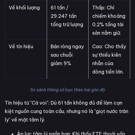
Về khối lượng
61 tấn /
Thấp: Chỉ
29.247 tấn
chiếm khoảng
tổng trữ lượng
0,2% tổng tài
sản nắm giữ.
Về tín hiệu
Bán ròng ngay
Cao: Cho thấy
sau chuỗi
sự thiếu kiên
giảm 9%
nhẫn của
dòng tiền lớn.
So sánh thông số bạc theo hai góc độ
Tín hiệu từ "Cá voi": Dù 61 tấn không đủ để làm cạn
kiệt nguồn cung toàn cầu, nhưng nó là "giọt nước tràn
ly" về mặt tâm lý.
Áp lực tâm lý ngắn hạn: Khi thấy ETF thoái vốn,