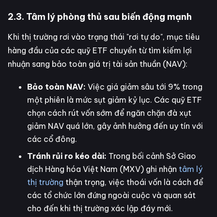
2.3. Tâm lý phòng thủ sau biến động mạnh
Khi thị trường rơi vào trạng thái "rơi tự do", mục tiêu
hàng đầu của các quỹ ETF chuyển từ tìm kiếm lợi
nhuận sang bảo toàn giá trị tài sản thuần (NAV):
Bảo toàn NAV:
Việc giá giảm sâu tới 9% trong
một phiên là mức sụt giảm kỷ lục. Các quỹ ETF
chọn cách rút vốn sớm để ngăn chặn đà xụt
giảm NAV quá lớn, gây ảnh hưởng đến uy tín với
các cổ đông.
Tránh rủi ro kéo dài:
Trong bối cảnh Sở Giao
dịch Hàng hóa Việt Nam (MXV) ghi nhận
tâm lý
thị trường
thận trọng, việc thoái vốn là cách để
các tổ chức lớn đứng ngoài cuộc và quan sát
cho đến khi thị trường xác lập đáy mới.