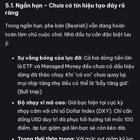
5.1. Ngắn hạn – Chưa có tín hiệu tạo đáy rõ
ràng
Trong ngắn hạn, phe bán (Bearish) vẫn đang hoàn
toàn làm chủ cuộc chơi. Nhà đầu tư cần đặc biệt lưu
ý:
Sự vắng bóng của lực đỡ:
Cả hai dòng tiền lớn
là ETF và Managed Money đều chưa có dấu hiệu
dừng đà tháo chạy. Khi "cá voi" chưa quay lại,
mọi nhịp tăng nhẹ đều có thể là "bẫy tăng giá"
(Bull trap).
Độ nhạy vĩ mô cao:
Giá bạc hiện tại cực kỳ
nhạy cảm với chỉ số Dollar Index (DXY). Chỉ cần
đồng USD duy trì đà phục hồi hướng tới mốc 100
điểm, áp lực giảm giá lên bạc sẽ còn kéo dài.
Trạng thái thận trọng:
Với mức sụt giảm kỷ lục