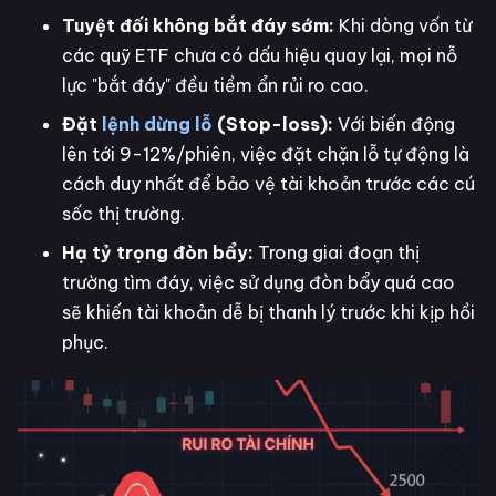
Tuyệt đối không bắt đáy sớm:
Khi dòng vốn từ
các quỹ ETF chưa có dấu hiệu quay lại, mọi nỗ
lực "bắt đáy" đều tiềm ẩn rủi ro cao.
Đặt
lệnh dừng lỗ
(Stop-loss):
Với biến động
lên tới 9-12%/phiên, việc đặt chặn lỗ tự động là
cách duy nhất để bảo vệ tài khoản trước các cú
sốc thị trường.
Hạ tỷ trọng đòn bẩy:
Trong giai đoạn thị
trường tìm đáy, việc sử dụng đòn bẩy quá cao
sẽ khiến tài khoản dễ bị thanh lý trước khi kịp hồi
phục.