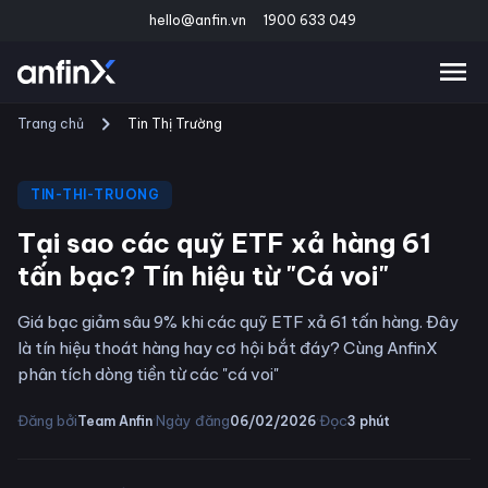
hello@anfin.vn
1900 633 049
Trang chủ
Tin Thị Trường
TIN-THI-TRUONG
Tại sao các quỹ ETF xả hàng 61
tấn bạc? Tín hiệu từ "Cá voi"
Giá bạc giảm sâu 9% khi các quỹ ETF xả 61 tấn hàng. Đây
là tín hiệu thoát hàng hay cơ hội bắt đáy? Cùng AnfinX
phân tích dòng tiền từ các "cá voi"
·
·
Đăng bởi
Ngày đăng
Đọc
Team Anfin
06/02/2026
3
phút