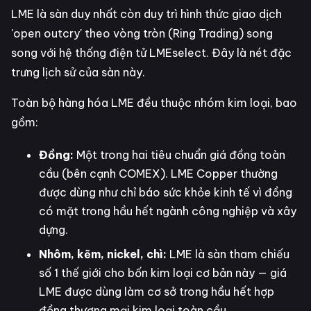
LME là sàn duy nhất còn duy trì hình thức giao dịch
'open outcry' theo vòng tròn (Ring Trading) song
song với hệ thống điện tử LMEselect. Đây là nét đặc
trưng lịch sử của sàn này.
Toàn bộ hàng hóa LME đều thuộc nhóm kim loại, bao
gồm:
Đồng:
Một trong hai tiêu chuẩn giá đồng toàn
cầu (bên cạnh COMEX). LME Copper thường
được dùng như chỉ báo sức khỏe kinh tế vì đồng
có mặt trong hầu hết ngành công nghiệp và xây
dựng.
Nhôm, kẽm, nickel, chì:
LME là sàn tham chiếu
số 1 thế giới cho bốn kim loại cơ bản này — giá
LME được dùng làm cơ sở trong hầu hết hợp
đồng thương mại kim loại toàn cầu.