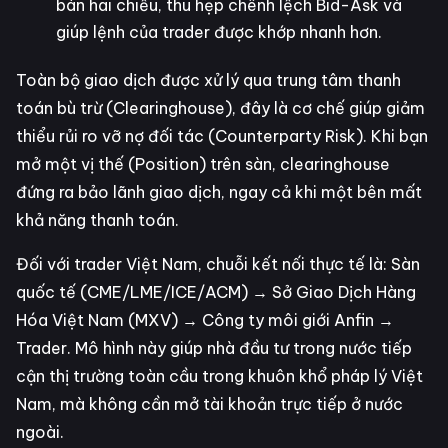
bán hai chiều, thu hẹp chênh lệch Bid-Ask và
giúp lệnh của trader được khớp nhanh hơn.
Toàn bộ giao dịch được xử lý qua trung tâm thanh
toán bù trừ (Clearinghouse), đây là cơ chế giúp giảm
thiểu rủi ro vỡ nợ đối tác (Counterparty Risk). Khi bạn
mở một vị thế (Position) trên sàn, clearinghouse
đứng ra bảo lãnh giao dịch, ngay cả khi một bên mất
khả năng thanh toán.
Đối với trader Việt Nam, chuỗi kết nối thực tế là: Sàn
quốc tế (CME/LME/ICE/ACM) → Sở Giao Dịch Hàng
Hóa Việt Nam (MXV) → Công ty môi giới Anfin →
Trader. Mô hình này giúp nhà đầu tư trong nước tiếp
cận thị trường toàn cầu trong khuôn khổ pháp lý Việt
Nam, mà không cần mở tài khoản trực tiếp ở nước
ngoài.