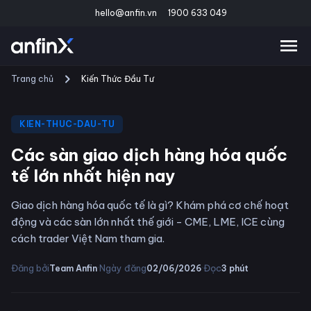
hello@anfin.vn
1900 633 049
Trang chủ
Kiến Thức Đầu Tư
KIEN-THUC-DAU-TU
Các sàn giao dịch hàng hóa quốc
tế lớn nhất hiện nay
Giao dịch hàng hóa quốc tế là gì? Khám phá cơ chế hoạt
động và các sàn lớn nhất thế giới - CME, LME, ICE cùng
cách trader Việt Nam tham gia.
·
·
Đăng bởi
Ngày đăng
Đọc
Team Anfin
02/06/2026
3
phút