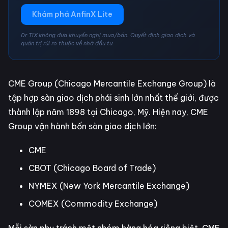
Khám phá AnfinX Lite
Dr TiX không đưa khuyến nghị mua/bán. Quyết định giao dịch và
quản trị rủi ro thuộc về nhà đầu tư.
CME Group (Chicago Mercantile Exchange Group) là
tập hợp sàn giao dịch phái sinh lớn nhất thế giới, được
thành lập năm 1898 tại Chicago, Mỹ. Hiện nay, CME
Group vận hành bốn sàn giao dịch lớn:
CME
CBOT (Chicago Board of Trade)
NYMEX (New York Mercantile Exchange)
COMEX (Commodity Exchange)