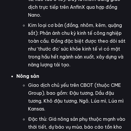
dịch trực tiếp trên AnfinX qua hợp đồng
Nano.
Kim loại cơ bản (đồng, nhôm, kẽm, quặng
sắt): Phản ánh chu kỳ kinh tế công nghiệp
toàn cầu. Đồng đặc biệt được theo dõi sát
như 'thước đo' sức khỏe kinh tế vì có mặt
trong hầu hết ngành sản xuất, xây dựng và
năng lượng tái tạo.
Nông sản
Giao dịch chủ yếu trên CBOT (thuộc CME
Group), bao gồm: Đậu tương, Dầu đậu
tương, Khô đậu tương, Ngô, Lúa mì, Lúa mì
Kansas.
Đặc thù: Giá nông sản phụ thuộc mạnh vào
thời tiết, dự báo vụ mùa, báo cáo tồn kho