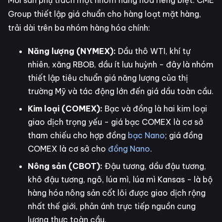
Mỗi sàn phụ trách một nhóm hàng hóa riêng biệt. CME
Group thiết lập giá chuẩn cho hàng loạt mặt hàng,
trải dài trên ba nhóm hàng hóa chính:
Năng lượng (NYMEX):
Dầu thô WTI, khí tự
nhiên, xăng RBOB, dầu ít lưu huỳnh - đây là nhóm
thiết lập tiêu chuẩn giá năng lượng của thị
trường Mỹ và tác động lớn đến giá dầu toàn cầu.
Kim loại (COMEX):
Bạc và đồng là hai kim loại
giao dịch trọng yếu - giá bạc COMEX là cơ sở
tham chiếu cho hợp đồng
bạc Nano
; giá đồng
COMEX là cơ sở cho
đồng Nano
.
Nông sản (CBOT):
Đậu tương, dầu đậu tương,
khô đậu tương, ngô, lúa mì, lúa mì Kansas - là bộ
hàng hóa nông sản cốt lõi được giao dịch rộng
nhất thế giới, phản ánh trực tiếp nguồn cung
lương thực toàn cầu.