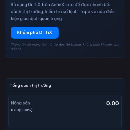
Sử dụng Dr TiX trên AnfinX Lite để đọc nhanh bối
cảnh thị trường, kiểm tra sổ lệnh, Tape và các điều
kiện giao dịch quan trọng.
Khám phá Dr TiX
Thông tin chỉ mang tính hỗ trợ đọc thị trường, không phải khuyến nghị
đầu tư.
Tổng quan thị trường
0.00
Nông sản
0.00
(
0.00
%)