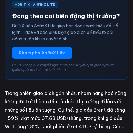
DR TIX · ANFINX LITE
Đang theo dõi biến động thị trường?
Dr TiX trên AnfinX Lite giúp bạn đọc nhanh biểu đồ, sổ
lệnh, Tape và các điều kiện giao dịch để hiểu rõ bối
cảnh trước khi ra quyết định.
Khám phá AnfinX Lite
Dr TiX không đưa khuyến nghị mua/bán. Quyết định giao dịch và
quản trị rủi ro thuộc về nhà đầu tư.
Trong phiên giao dịch gần nhất, nhóm hàng hoá năng
lượng đã trở thành đầu tàu kéo thị trường đi lên với
những số liệu ấn tượng. Cụ thể, giá dầu Brent đã tăng
1,59%, đạt mức 67,63 USD/thùng, trong khi giá dầu
WTI tăng 1,81%, chốt phiên ở 63,41 USD/thùng. Cùng