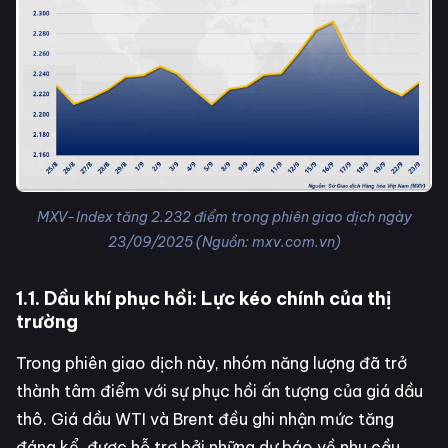
MXV-Index tăng 2.232 điểm trong phiên giao dịch ngày
23/09/2025 (Nguồn: mxv.com.vn)
1.1. Dầu khí phục hồi: Lực kéo chính của thị
trường
Trong phiên giao dịch này, nhóm năng lượng đã trở
thành tâm điểm với sự phục hồi ấn tượng của giá dầu
thô. Giá dầu WTI và Brent đều ghi nhận mức tăng
đáng kể, được hỗ trợ bởi những dự báo về nhu cầu