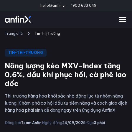
hello@anfin.vn
1900 633 049
Trang chủ
Tin Thị Trường
TIN-THI-TRUONG
Năng lượng kéo MXV-Index tăng
0,6%, dầu khí phục hồi, cà phê lao
dốc
Thị trường hàng hóa khởi sắc nhờ động lực từ nhóm năng
lượng. Khám phá cơ hội đầu tư tiềm năng và cách giao dịch
hàng hóa phái sinh dễ dàng ngay trên ứng dụng AnfinX
·
·
Đăng bởi
Ngày đăng
Đọc
Team Anfin
24/09/2025
3
phút