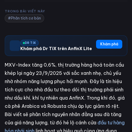
TRONG BÀI VIẾT NÀY
#Phân tích cơ bản
DR TIX
Khám phá
Khám phá Dr TiX trên AnfinX Lite
MXV-Index tăng 0,6%, thị trường hàng hoá toàn cầu
khép lại ngày 23/9/2025 với sắc xanh nhẹ, chủ yếu
nhờ nhóm năng lượng phục hồi mạnh. Đây là tín hiệu
tích cực cho nhà đầu tư theo dõi thị trường phái sinh
như dầu khí, khí tự nhiên qua AnfinX. Trong khi đó, giá
cà phê Arabica và Robusta chịu áp lực giảm rõ rệt.
Bài viết sẽ phân tích nguyên nhân đằng sau đà tăng
của giá năng lượng, từ đó hé lộ cánh cửa
đầu tư hàng
hóa phái sinh
linh hoạt và hiệu quả cùng ứng dụng