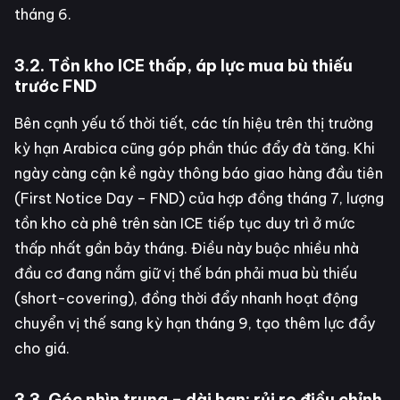
tháng 6.
3.2. Tồn kho ICE thấp, áp lực mua bù thiếu
trước FND
Bên cạnh yếu tố thời tiết, các tín hiệu trên thị trường
kỳ hạn Arabica cũng góp phần thúc đẩy đà tăng. Khi
ngày càng cận kề ngày thông báo giao hàng đầu tiên
(First Notice Day – FND) của hợp đồng tháng 7, lượng
tồn kho cà phê trên sàn ICE tiếp tục duy trì ở mức
thấp nhất gần bảy tháng. Điều này buộc nhiều nhà
đầu cơ đang nắm giữ vị thế bán phải mua bù thiếu
(short-covering), đồng thời đẩy nhanh hoạt động
chuyển vị thế sang kỳ hạn tháng 9, tạo thêm lực đẩy
cho giá.
3.3. Góc nhìn trung – dài hạn: rủi ro điều chỉnh