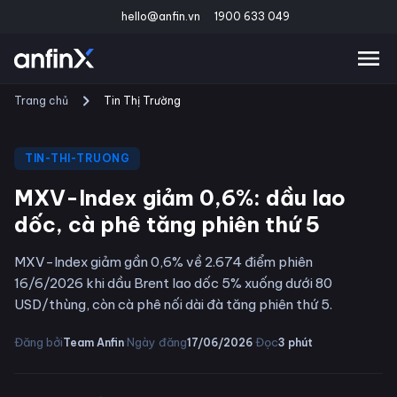
hello@anfin.vn
1900 633 049
Trang chủ
Tin Thị Trường
TIN-THI-TRUONG
MXV-Index giảm 0,6%: dầu lao
dốc, cà phê tăng phiên thứ 5
MXV-Index giảm gần 0,6% về 2.674 điểm phiên
16/6/2026 khi dầu Brent lao dốc 5% xuống dưới 80
USD/thùng, còn cà phê nối dài đà tăng phiên thứ 5.
·
·
Đăng bởi
Ngày đăng
Đọc
Team Anfin
17/06/2026
3
phút