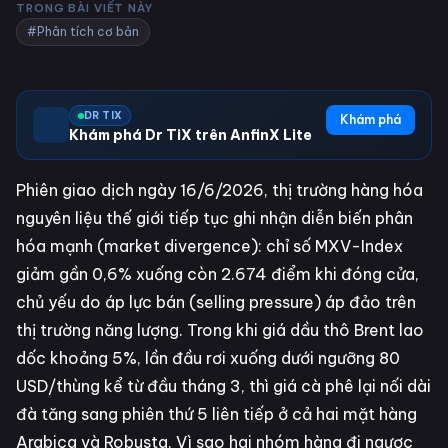
TRONG BÀI VIẾT NÀY
#Phân tích cơ bản
DR TIX
Khám phá
Khám phá Dr TiX trên AnfinX Lite
Phiên giao dịch ngày 16/6/2026, thị trường hàng hóa
nguyên liệu thế giới tiếp tục ghi nhận diễn biến phân
hóa mạnh (market divergence): chỉ số MXV-Index
giảm gần 0,6% xuống còn 2.674 điểm khi đóng cửa,
chủ yếu do áp lực bán (selling pressure) áp đảo trên
thị trường năng lượng. Trong khi giá dầu thô Brent lao
dốc khoảng 5%, lần đầu rơi xuống dưới ngưỡng 80
USD/thùng kể từ đầu tháng 3, thì giá cà phê lại nối dài
đà tăng sang phiên thứ 5 liên tiếp ở cả hai mặt hàng
Arabica và Robusta. Vì sao hai nhóm hàng đi ngược