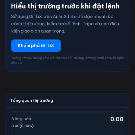
Hiểu thị trường trước khi đặt lệnh
Sử dụng Dr TiX trên AnfinX Lite để đọc nhanh bối
cảnh thị trường, kiểm tra sổ lệnh, Tape và các điều
kiện giao dịch quan trọng.
Khám phá Dr TiX
Thông tin chỉ mang tính hỗ trợ đọc thị trường, không phải khuyến nghị
đầu tư.
Tổng quan thị trường
0.00
Nông sản
0.00
(
0.00
%)