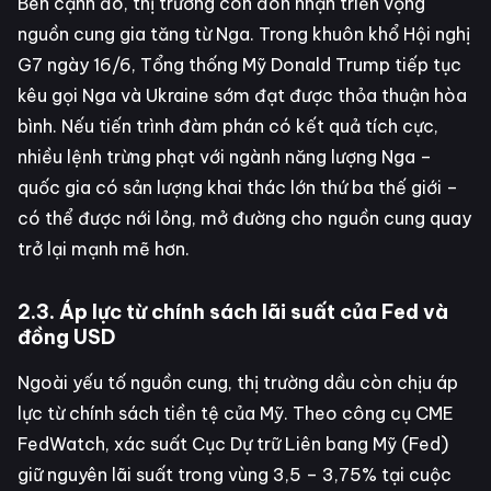
Bên cạnh đó, thị trường còn đón nhận triển vọng
nguồn cung gia tăng từ Nga. Trong khuôn khổ Hội nghị
G7 ngày 16/6, Tổng thống Mỹ Donald Trump tiếp tục
kêu gọi Nga và Ukraine sớm đạt được thỏa thuận hòa
bình. Nếu tiến trình đàm phán có kết quả tích cực,
nhiều lệnh trừng phạt với ngành năng lượng Nga –
quốc gia có sản lượng khai thác lớn thứ ba thế giới –
có thể được nới lỏng, mở đường cho nguồn cung quay
trở lại mạnh mẽ hơn.
2.3. Áp lực từ chính sách lãi suất của Fed và
đồng USD
Ngoài yếu tố nguồn cung, thị trường dầu còn chịu áp
lực từ chính sách tiền tệ của Mỹ. Theo công cụ CME
FedWatch, xác suất Cục Dự trữ Liên bang Mỹ (Fed)
giữ nguyên lãi suất trong vùng 3,5 – 3,75% tại cuộc