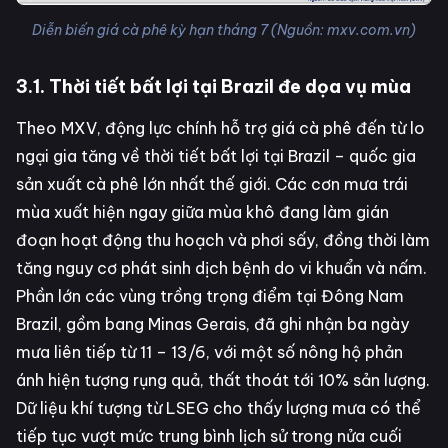
Diễn biến giá cà phê kỳ hạn tháng 7 (Nguồn: mxv.com.vn)
3.1. Thời tiết bất lợi tại Brazil đe dọa vụ mùa
Theo MXV, động lực chính hỗ trợ giá cà phê đến từ lo
ngại gia tăng về thời tiết bất lợi tại Brazil – quốc gia
sản xuất cà phê lớn nhất thế giới. Các cơn mưa trái
mùa xuất hiện ngay giữa mùa khô đang làm gián
đoạn hoạt động thu hoạch và phơi sấy, đồng thời làm
tăng nguy cơ phát sinh dịch bệnh do vi khuẩn và nấm.
Phần lớn các vùng trồng trọng điểm tại Đông Nam
Brazil, gồm bang Minas Gerais, đã ghi nhận ba ngày
mưa liên tiếp từ 11 – 13/6, với một số nông hộ phản
ánh hiện tượng rụng quả, thất thoát tới 10% sản lượng.
Dữ liệu khí tượng từ LSEG cho thấy lượng mưa có thể
tiếp tục vượt mức trung bình lịch sử trong nửa cuối