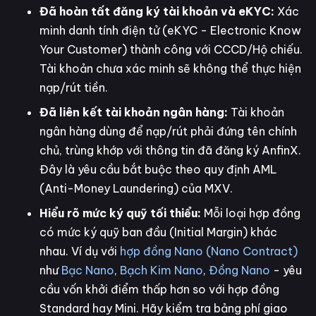
Đã hoàn tất đăng ký tài khoản và eKYC:
Xác
minh danh tính điện tử (eKYC - Electronic Know
Your Customer) thành công với CCCD/Hộ chiếu.
Tài khoản chưa xác minh sẽ không thể thực hiện
nạp/rút tiền.
Đã liên kết tài khoản ngân hàng:
Tài khoản
ngân hàng dùng để nạp/rút phải đứng tên chính
chủ, trùng khớp với thông tin đã đăng ký AnfinX.
Đây là yêu cầu bắt buộc theo quy định AML
(Anti-Money Laundering) của MXV.
Hiểu rõ mức ký quỹ tối thiểu:
Mỗi loại hợp đồng
có mức ký quỹ ban đầu (Initial Margin) khác
nhau. Ví dụ với
hợp đồng Nano (Nano Contract)
như
Bạc Nano
,
Bạch Kim Nano
,
Đồng Nano
- yêu
cầu vốn khởi điểm thấp hơn so với hợp đồng
Standard hay Mini. Hãy kiểm tra bảng phí giao