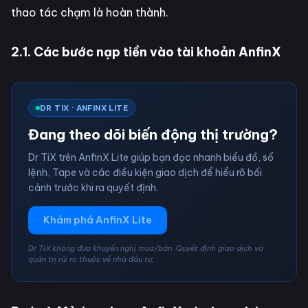
thao tác chạm là hoàn thành.
2.1. Các bước nạp tiền vào tài khoản AnfinX
DR TIX · ANFINX LITE
Đang theo dõi biến động thị trường?
Dr TiX trên AnfinX Lite giúp bạn đọc nhanh biểu đồ, sổ
lệnh, Tape và các điều kiện giao dịch để hiểu rõ bối
cảnh trước khi ra quyết định.
Khám phá AnfinX Lite
Dr TiX không đưa khuyến nghị mua/bán. Quyết định giao dịch và
quản trị rủi ro thuộc về nhà đầu tư.