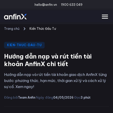
hello@anfin.vn
1900 633 049
Trang chủ
Kiến Thức Đầu Tư
KIEN-THUC-DAU-TU
Hướng dẫn nạp và rút tiền tài
khoản AnfinX chi tiết
Hướng dẫn nạp và rút tiền tài khoản giao dịch AnfinX từng
bước: phương thức, hạn mức, thời gian xử lý và cách xử lý
sự cố. Xem ngay!
·
·
Đăng bởi
Ngày đăng
Đọc
Team Anfin
04/05/2026
3
phút