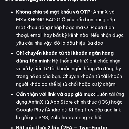
Không chia sẻ mật khẩu và OTP:
AnfinX và
MXV KHÔNG BAO GIỜ yêu cầu bạn cung cấp
mật khẩu đăng nhập hoặc mã OTP qua điện
thoại, email hay bất kỳ kênh nào. Nếu nhận được
yêu cầu như vậy, đó là dấu hiệu lừa đảo.
Chỉ chuyển khoản từ tài khoản ngân hàng
đứng tên mình:
Hệ thống AnfinX chỉ chấp nhận
và xử lý tiền từ tài khoản ngân hàng đã đăng ký
trong hồ sơ của bạn. Chuyển khoản từ tài khoản
người khác có thể bị từ chối hoặc xử lý chậm.
Cẩn thận với link và app giả mạo:
Luôn tải ứng
dụng AnfinX từ App Store chính thức (iOS) hoặc
Google Play (Android). Không truy cập qua link
lạ gửi qua SMS, Zalo hoặc mạng xã hội.
Bật xác thực 2 lớp (2FA — Two-Factor