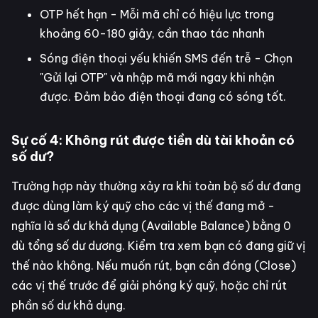
OTP hết hạn - Mỗi mã chỉ có hiệu lực trong
khoảng 60-180 giây, cần thao tác nhanh
Sóng điện thoại yếu khiến SMS đến trễ - Chọn
"Gửi lại OTP" và nhập mã mới ngay khi nhận
được. Đảm bảo điện thoại đang có sóng tốt.
Sự cố 4: Không rút được tiền dù tài khoản có
số dư?
Trường hợp này thường xảy ra khi toàn bộ số dư đang
được dùng làm ký quỹ cho các vị thế đang mở -
nghĩa là số dư khả dụng (Available Balance) bằng 0
dù tổng số dư dương. Kiểm tra xem bạn có đang giữ vị
thế nào không. Nếu muốn rút, bạn cần đóng (Close)
các vị thế trước để giải phóng ký quỹ, hoặc chỉ rút
phần số dư khả dụng.